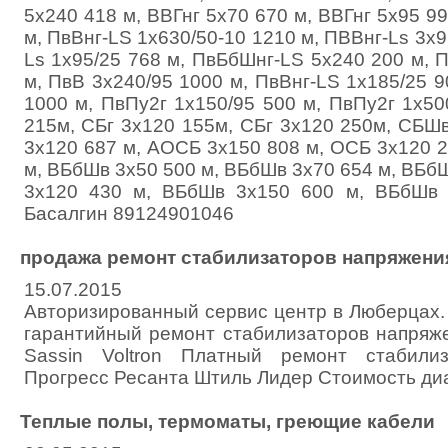
5х240 418 м, ВВГнг 5х70 670 м, ВВГнг 5х95 99
м, ПвВнг-LS 1х630/50-10 1210 м, ПВВнг-Ls 3х9
Ls 1х95/25 768 м, ПвБбШнг-LS 5х240 200 м, 
м, ПвВ 3х240/95 1000 м, ПвВнг-LS 1х185/25 9
1000 м, ПвПу2г 1х150/95 500 м, ПвПу2г 1х50
215м, СБг 3х120 155м, СБг 3х120 250м, СБШ
3х120 687 м, АОСБ 3х150 808 м, ОСБ 3х120 
м, ВБбШв 3х50 500 м, ВБбШв 3х70 654 м, ВБб
3х120 430 м, ВБбШв 3х150 600 м, ВБбШв 
Басалгин 89124901046
продажа ремонт стабилизаторов напряжени
15.07.2015
Авторизированный сервис центр в Люберцах.
гарантийный ремонт стабилизаторов напря
Sassin Voltron Платный ремонт стабили
Прогресс Ресанта Штиль Лидер Стоимость ди
Теплые полы, термоматы, греющие кабели