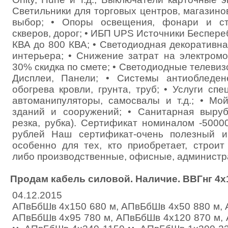
Светильники для торговых центров, магазин
выбор; • Опоры освещения, фонари и ст
скверов, дорог; • ИБП UPS Источники Беспере
КВА до 800 КВА; • Светодиодная декоративн
интерьера; • Снижение затрат на электром
30% скидка по смете; • Светодиодные телевиз
Дисплеи, Панели; • Системы антиобледене
обогрева кровли, грунта, труб; • Услуги спе
автоманипуляторы, самосвалы и т.д.; • Мой
зданий и сооружений; • Санитарная выруб
резка, рубка). Сертификат номиналом -5000
рублей Наш сертификат-очень полезный и
особенно для тех, кто приобретает, строит
либо производственные, офисные, админист
Продам кабель силовой. Наличие. ВВГнг 4х
04.12.2015
АПвБбШв 4х150 680 м, АПвБбШв 4х50 880 м, 
АПвБбШв 4х95 780 м, АПвБбШв 4х120 870 м,