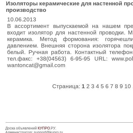
Изоляторы керамические для наcтенной про
производство
10.06.2013
В ассортимент выпускаемой на нашем пре
входит изолятор для настенной проводки. М
керамика. Метод формования: горячешл
давлением. Внешняя сторона изолятора пок
белый. Ручная работа. Контактный телефон:
тел.факс: +38(04563) 6-95-95 URL: www.pol
wantoncat@gmail.com
Страница:
1
2
3
4
5
6
7
8
9
10
Доска объявлений
КУПРО
.РУ.
Администратор:
support@kupro.ru
.