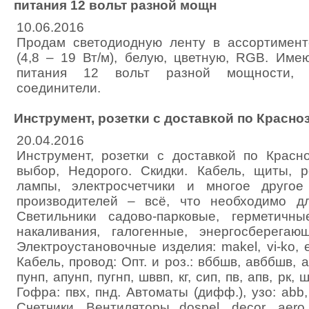
питания 12 вольт разной мощн
10.06.2016
Продам светодиодную ленту в ассортимент
(4,8 – 19 Вт/м), белую, цветную, RGB. Име
питания 12 вольт разной мощности, 
соединители.
Инструмент, розетки с доставкой по Красно
20.04.2016
Инструмент, розетки с доставкой по Красн
выбор, Недорого. Скидки. Кабель, щиты, ро
лампы, электросчетчики и многое друго
производителей – всё, что необходимо д
Светильники садово-парковые, герметичны
накаливания, галогенные, энергосберегаю
Электроустановочные изделия: makel, vi-ko, el
Кабель, провод: Опт. и роз.: вббшв, авббшв, а
пунп, апунп, пугнп, шввп, кг, сип, пв, апв, рк, 
Гофра: пвх, пнд. Автоматы (дифф.), узо: abb, 
Счетчики. Вентиляторы dospel, decor, aero