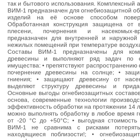
так и бытового использования. Комплексный 
ВИМ-1 предназначен для огнебиозащитной об
изделий на её основе способом поверх
Обработанная конструкция защищена от во
плесени, почернения и насекомых-вр
предназначен для внутренней и наружной
нежилых помещений при температуре воздуха 
Составы ВИМ-1 предназначены для комп
древесины и выполняют ряд задач по 
имущества: • препятствуют распространению о
почернение древесины на солнце; • защ
гниения; • защищают древесину от насек
выделяют структуру древесины и прида
Основные выгоды огнебиозащитных составов
основа, современные технологии производс
эффективность обработки на протяжении 14 л
можно выполнять обработку в любое время г
от -20 °С до +50°С; • выгодная стоимость
ВИМ-1 не сравнима с рисками потерят
находящиеся поблизости!; • огнебиозащ