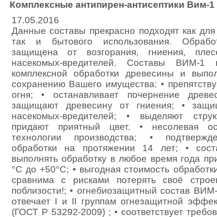
Комплексные антипирен-антисептики Вим-1
17.05.2016
Данные составы прекрасно подходят как для
так и бытового использования. Обработ
защищена от возгорания, гниения, плес
насекомых-вредителей. Составы ВИМ-1 
комплексной обработки древесины и выпо
сохранению Вашего имущества: • препятств
огня; • останавливает почернение древ
защищают древесину от гниения; • защи
насекомых-вредителей; • выделяют стру
придают приятный цвет. • несолевая ос
технологии производства; • подтвержд
обработки на протяжении 14 лет; • сос
выполнять обработку в любое время года пр
°С до +50°С; • выгодная стоимость обработ
сравнима с рисками потерять своё стро
поблизости!; • огнебиозащитный состав ВИМ
отвечает I и II группам огнезащитной эффе
(ГОСТ Р 53292-2009) ; • соответствует треб