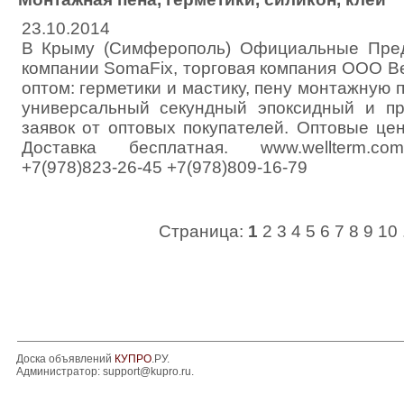
23.10.2014
В Крыму (Симферополь) Официальные Пред
компании SomaFix, торговая компания ООО В
оптом: герметики и мастику, пену монтажную 
универсальный секундный эпоксидный и 
заявок от оптовых покупателей. Оптовые це
Доставка бесплатная. www.wellterm.com
+7(978)823-26-45 +7(978)809-16-79
Страница:
1
2
3
4
5
6
7
8
9
10
Доска объявлений
КУПРО
.РУ.
Администратор:
support@kupro.ru
.