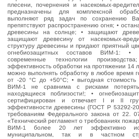
плесени, почернения и насекомых-вредите
предназначены для комплексной обраб
выполняют ряд задач по сохранению Ва
препятствуют распространению огня; • оста
древесины на солнце; • защищают древе
защищают древесину от насекомых-вреди
структуру древесины и придают приятный цв
огнебиозащитных составов ВИМ-1: • н
современные технологии производства
эффективность обработки на протяжении 14 л
можно выполнять обработку в любое время г
от -20 °С до +50°С; • выгодная стоимость
ВИМ-1 не сравнима с рисками потерят
находящиеся поблизости!; • огнебиозащ
сертифицирован и отвечает I и II гру
эффективности древесины (ГОСТ Р 53292-200
требованиям Федерального закона от 22. 0
«Технический регламент о требованиях пожар
ВИМ-1 более 20 лет эффективно исп
муниципальном, так и в частном стр