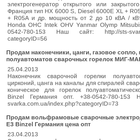
электрогенератор открытого или закрыто
Франция тип HX 6000 S, Diesel 6000E XL + R05
+ R05A и др. мощность от 2 до 10 кВА / кВ
Honda OHC Intek OHV Yanmar Olymp Mitsubish
0542-780-153 Наш сайт: http://sts-svark
categoryID=56
Продам наконечники, цанги, газовое сопло,
полуавтоматов сварочных горелок МИГ-МАГ
25.04.2013
Наконечник сварочной горелки полуавт
цирконий, цанга на каналы для спиралей свар
коническое для горелок полуавтоматичес
Binzel Германия опт. +38-0542-780-153 На
svarka.com.ua/index.php?categoryID=73
Продам вольфрамовые сварочные электрод
E3 Binzel Германия цена опт
23.04.2013