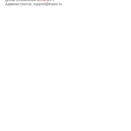
Доска объявлений
КУПРО
.РУ.
Администратор:
support@kupro.ru
.