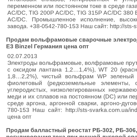
переменном или постоянном токе в среде газа
AC/DC, TIG 200P AC/DC, TIG 315P AC/DC 380 
AC/DC. Промышленное исполнение, высок
завода. +38-0542-780-153 Наш сайт: http://sts-
Продам вольфрамовые сварочные электрод
E3 Binzel Германия цена опт
02.07.2013
Электроды вольфрамовые, волфрамовые прут
с оксидом лантана 1,2…1,4%), WT 20 (крас
1,8…2,2%), чистый вольфрам WP зеленый 
фиолетовый (редкоземельные элементы, 
углеродистых, низколегированных нержавею
меди и их сплавов на постоянном (DC) или пе
среде аргона, аргонной сварки, аргоно-дугов
780-153 Наш сайт: http://sts-svarka.com.ua/in
цена опт
Продам балластный реостат РБ-302, РБ-306,
регулирования тока при ручной дуговой св