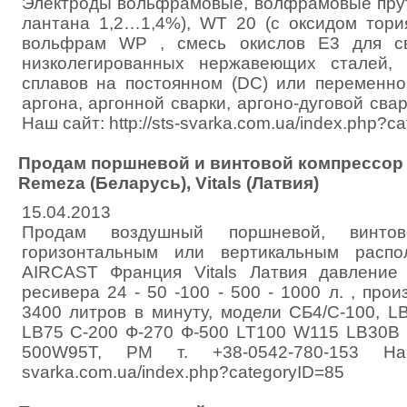
Электроды вольфрамовые, волфрамовые прут
лантана 1,2…1,4%), WT 20 (с оксидом тори
вольфрам WP , смесь окислов E3 для св
низколегированных нержавеющих сталей,
сплавов на постоянном (DC) или переменно
аргона, аргонной сварки, аргоно-дуговой свар
Наш сайт: http://sts-svarka.com.ua/index.php?c
Продам поршневой и винтовой компрессор A
Remeza (Беларусь), Vitals (Латвия)
15.04.2013
Продам воздушный поршневой, винто
горизонтальным или вертикальным распо
AIRCAST Франция Vitals Латвия давление
ресивера 24 - 50 -100 - 500 - 1000 л. , прои
3400 литров в минуту, модели CБ4/С-100, L
LВ75 С-200 Ф-270 Ф-500 LT100 W115 LВ30В
500W95Т, РМ т. +38-0542-780-153 Наш 
svarka.com.ua/index.php?categoryID=85