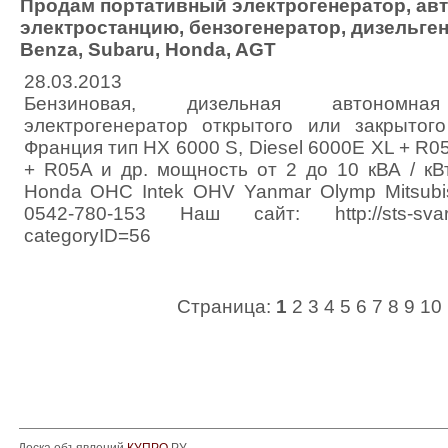
Продам портативный электрогенератор, ав
электростанцию, бензогенератор, дизельге
Benza, Subaru, Honda, AGT
28.03.2013
Бензиновая, дизельная автономная 
электрогенератор открытого или закрыто
Франция тип HX 6000 S, Diesel 6000E XL + R05
+ R05A и др. мощность от 2 до 10 кВА / кВ
Honda OHC Intek OHV Yanmar Olymp Mitsubish
0542-780-153 Наш сайт: http://sts-svark
categoryID=56
Страница:
1
2
3
4
5
6
7
8
9
10