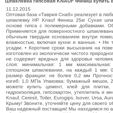
Шпаклевка гипсовая KNAUF Финиш купить 
11.12.2015
Оптовая база «Таврия Снаб» реализует в лю
шпаклевку HP Knauf Финиш 25кг Сухая шпа
основе гипса с полимерными добавками. О
Применяется для поверхностного шпаклевани
обычным твердым основанием внутри поме
влажностью, включая кухни и ванные. • Не 
усадки. • Короткие сроки высыхания на пов
изготовлен из экологически чистого природног
не содержит вредных для здоровья челове
слоя: минимальная: 1 мм максимальная
сплошном шпаклевании, на каждый 1 мм: 0
размер фракции: не более 0,2 мм Прочнос
изгиб: 1,0 МПа Упаковка: бумажный мешок, 
можете купить цемент, клей для плитки, 
гидроизоляция, гипсокартон, утеплитель и м
Knauf, Ceresit, Toiler, Eurogips, Isover, Ursa, 
Крыму! Звоните, уточняйте цену для своего о
Ваш надежный поставщик! Мы находимся по а