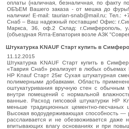
оплаты (наличная, безналичная, по факту п
ОБЪЕМ Вашего заказа - от мешка до фуры!
наличии! E-mail: taurian-snab@mail.ru; Тел.:
Снаб – Ваш надежный поставщик! Офис: г.Си
Маркса, 36, оф.2 Склад: г.Симферополь, у
(объездная Ялта-Евпатория возле АЗК "Соврем
Штукатурка KNAUF Старт купить в Симфер
11.12.2015
Штукатурка KNAUF Старт купить в Симфер
«Таврия Снаб» реализует в любых объемах 
HP Knauf Старт 25кг Сухая штукатурная сме
полимерными добавками. Область применен
оштукатуривания вручную стен с обычным 
внутри помещений с нормальной влажность
ванные. Расход гипсовой штукатурки HP K
меньше традиционных цементно-песчаных ш
Высокая водоудерживающая способность — 
расслаивается и не обезвоживается даже 
впитывающих влагу основаниях и при повы