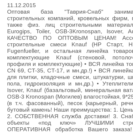
11.12.2015
Оптовая база "Таврия-Снаб" занима
строительных компаний, кровельных фирм, 
также физ. лиц строительными материала
Eurogips, Toiler, OSB-3Kronospan, Isover,
КАЧЕСТВО ПО ОПТОВЫМ ЦЕНАМ! Ассор
строительные смеси Knauf (HP Старт, H
Fugenfueller, и остальная линейка товар
комплектующие Knauf (стеновой, потолоч
профиля и комплектующие) • ВСЯ линейка тов
CN 69, CT-35, CT-17, и мн.др.!) • ВСЯ линейка
для плитки, кладочные смеси, штукатурки, ш
пола, гидроизоляция и мн.др.) • Утеплител
Isover, Knauf (базальтовый, минеральная ват
OSB-3 Kronospan (Могилев) влагостойкая, 9*
(в т.ч. фасованный), песок (карьерный, речн
бутовый камень! Наши преимущества: 1. Цен
2. СОБСТВЕННАЯ служба доставки! 3. Сна
объекты «под ключ» ЛУЧШИМИ строй
ОПЕРАТИВНАЯ обработка Вашего заказа