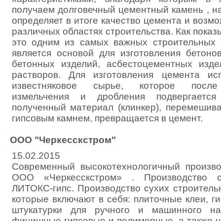
получаем долговечный цементный камень , н
определяет в итоге качество цемента и возм
различных областях строительства. Как показ
это одним из самых важных строительных 
является основой для изготовления бетоно
бетонных изделий, асбестоцементных изде
растворов. Для изготовления цемента ис
известняковое сырье, которое после 
измельчения и дробления подвергается
полученный материал (клинкер), перемешив
гипсовым камнем, превращается в цемент.
ООО "Черкесскстром"
15.02.2015
Современный высокотехнологичный произво
ООО «Черкесскстром» . Производство ст
ЛИТОКС-гипс. Производство сухих строител
которые включают в себя: плиточные клеи, 
штукатурки для ручного и машинного на
финишные гипсовые и полимерные, а также