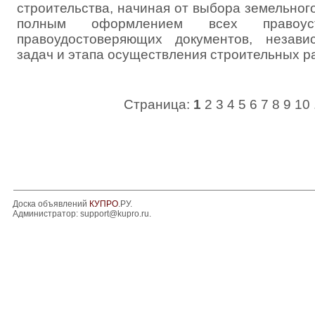
строительства, начиная от выбора земельного
полным оформлением всех правоус
правоудостоверяющих документов, незав
задач и этапа осуществления строительных работ
Страница:
1
2
3
4
5
6
7
8
9
10
Доска объявлений
КУПРО
.РУ.
Администратор:
support@kupro.ru
.