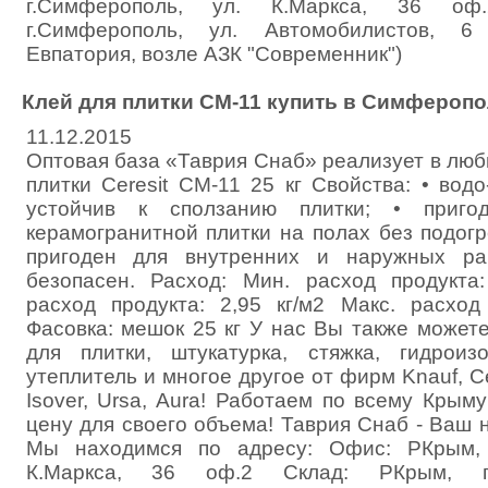
г.Симферополь, ул. К.Маркса, 36 оф
г.Симферополь, ул. Автомобилистов, 6
Евпатория, возле АЗК "Современник")
Клей для плитки CM-11 купить в Симферопо
11.12.2015
Оптовая база «Таврия Снаб» реализует в лю
плитки Ceresit CM-11 25 кг Свойства: • водо
устойчив к сползанию плитки; • приго
керамогранитной плитки на полах без подогр
пригоден для внутренних и наружных раб
безопасен. Расход: Мин. расход продукта
расход продукта: 2,95 кг/м2 Макс. расход 
Фасовка: мешок 25 кг У нас Вы также можете
для плитки, штукатурка, стяжка, гидроизо
утеплитель и многое другое от фирм Knauf, Cere
Isover, Ursa, Aura! Работаем по всему Крыму
цену для своего объема! Таврия Снаб - Ваш
Мы находимся по адресу: Офис: РКрым, 
К.Маркса, 36 оф.2 Склад: РКрым, г.