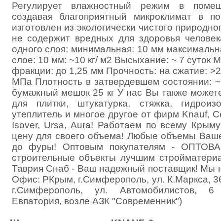
Регулирует влажностный режим в поме
создавая благоприятный микроклимат в п
изготовлен из экологически чистого природног
не содержит вредных для здоровья челове
одного слоя: минимальная: 10 мм максимальн
слое: 10 мм: ~10 кг/ м2 Высыхание: ~ 7 суток
фракции: до 1,25 мм Прочность: на сжатие: >2
МПа Плотность в затвердевшем состоянии: ~1
бумажный мешок 25 кг У нас Вы также можете
для плитки, штукатурка, стяжка, гидроизо
утеплитель и многое другое от фирм Knauf, Cere
Isover, Ursa, Aura! Работаем по всему Крыму
цену для своего объема! Любые объемы Ваше
до фуры! Оптовым покупателям - ОПТОВ
строительные объекты лучшим стройматериа
Таврия Снаб - Ваш надежный поставщик! Мы 
Офис: РКрым, г.Симферополь, ул. К.Маркса, 3
г.Симферополь, ул. Автомобилистов, 6
Евпатория, возле АЗК "Современник")