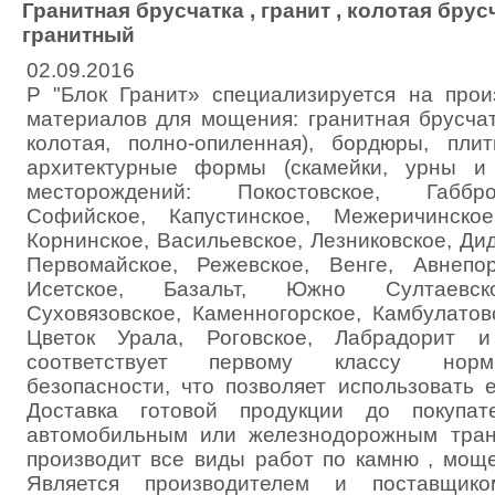
Гранитная брусчатка , гранит , колотая брусч
гранитный
02.09.2016
Р "Блок Гранит» специализируется на прои
материалов для мощения: гранитная брусчат
колотая, полно-опиленная), бордюры, пл
архитектурные формы (скамейки, урны и 
месторождений: Покостовское, Габбро
Софийское, Капустинское, Межеричинское
Корнинское, Васильевское, Лезниковское, Дид
Первомайское, Режевское, Венге, Авнепор
Исетское, Базальт, Южно Султаевско
Суховязовское, Каменногорское, Камбулатов
Цветок Урала, Роговское, Лабрадорит 
соответствует первому классу норм
безопасности, что позволяет использовать 
Доставка готовой продукции до покупат
автомобильным или железнодорожным тран
производит все виды работ по камню , мощен
Является производителем и поставщик