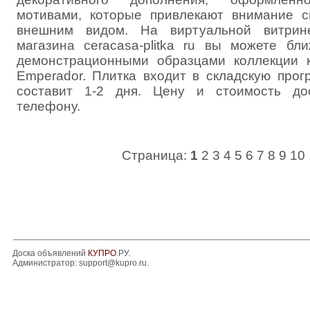
мотивами, которые привлекают внимание 
внешним видом. На виртуальной витрин
магазина ceracasa-plitka ru вы можете бл
демонстрационными образцами коллекции к
Emperador. Плитка входит в складскую прог
составит 1-2 дня. Цену и стоимость до
телефону.
Страница:
1
2
3
4
5
6
7
8
9
10
Доска объявлений
КУПРО
.РУ.
Администратор:
support@kupro.ru
.