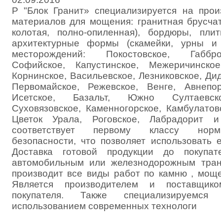
Р "Блок Гранит» специализируется на прои
материалов для мощения: гранитная брусчат
колотая, полно-опиленная), бордюры, пл
архитектурные формы (скамейки, урны и 
месторождений: Покостовское, Габбро
Софийское, Капустинское, Межеричинское
Корнинское, Васильевское, Лезниковское, Дид
Первомайское, Режевское, Венге, Авнепор
Исетское, Базальт, Южно Султаевско
Суховязовское, Каменногорское, Камбулатов
Цветок Урала, Роговское, Лабрадорит 
соответствует первому классу норм
безопасности, что позволяет использовать 
Доставка готовой продукции до покупат
автомобильным или железнодорожным тран
производит все виды работ по камню , мощен
Является производителем и поставщик
покупателя. Также специализируем
использованием современных технологи