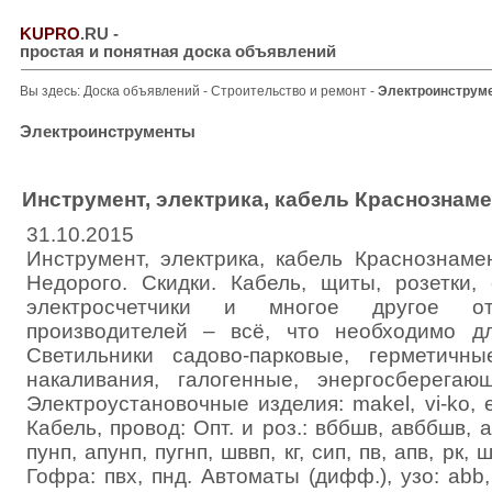
KUPRO
.RU
-
простая и понятная доска объявлений
Вы здесь:
Доска объявлений
-
Строительство и ремонт
-
Электроинструм
Электроинструменты
Инструмент, электрика, кабель Краснознам
31.10.2015
Инструмент, электрика, кабель Краснознаме
Недорого. Скидки. Кабель, щиты, розетки, 
электросчетчики и многое другое 
производителей – всё, что необходимо д
Светильники садово-парковые, герметичны
накаливания, галогенные, энергосберегаю
Электроустановочные изделия: makel, vi-ko, el
Кабель, провод: Опт. и роз.: вббшв, авббшв, а
пунп, апунп, пугнп, шввп, кг, сип, пв, апв, рк, 
Гофра: пвх, пнд. Автоматы (дифф.), узо: abb, 