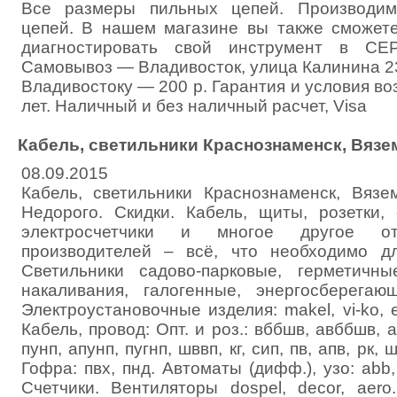
Все размеры пильных цепей. Производи
цепей. В нашем магазине вы также сможет
диагностировать свой инструмент в С
Самовывоз — Владивосток, улица Калинина 23
Владивостоку — 200 р. Гарантия и условия воз
лет. Наличный и без наличный расчет, Visa
Кабель, светильники Краснознаменск, Вяз
08.09.2015
Кабель, светильники Краснознаменск, Вяз
Недорого. Скидки. Кабель, щиты, розетки, 
электросчетчики и многое другое 
производителей – всё, что необходимо д
Светильники садово-парковые, герметичны
накаливания, галогенные, энергосберегаю
Электроустановочные изделия: makel, vi-ko, el
Кабель, провод: Опт. и роз.: вббшв, авббшв, а
пунп, апунп, пугнп, шввп, кг, сип, пв, апв, рк, 
Гофра: пвх, пнд. Автоматы (дифф.), узо: abb, 
Счетчики. Вентиляторы dospel, decor, aero