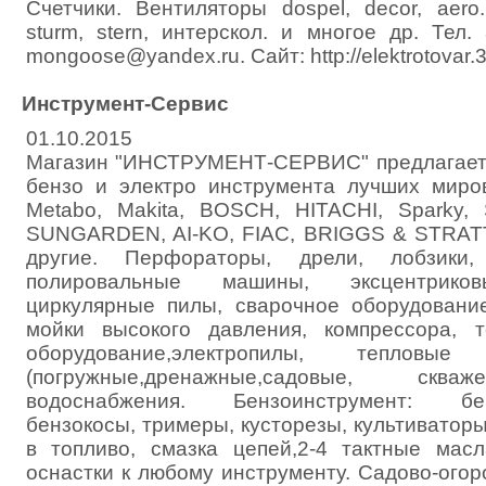
Счетчики. Вентиляторы dospel, decor, aero
sturm, stern, интерскол. и многое др. Тел
mongoose@yandex.ru. Сайт: http://elektrotovar.3
Инструмент-Сервис
01.10.2015
Магазин "ИНСТРУМЕНТ-СЕРВИС" предлагает
бензо и электро инструмента лучших миро
Metabo, Makita, BOSCH, HITACHI, Sparky,
SUNGARDEN, AI-KO, FIAC, BRIGGS & STRATT
другие. Перфораторы, дрели, лобзики,
полировальные машины, эксцентрико
циркулярные пилы, сварочное оборудование
мойки высокого давления, компрессора, т
оборудование,электропилы, тепловы
(погружные,дренажные,садовые, сква
водоснабжения. Бензоинструмент: бенз
бензокосы, тримеры, кусторезы, культиваторы
в топливо, смазка цепей,2-4 тактные мас
оснастки к любому инструменту. Садово-ого