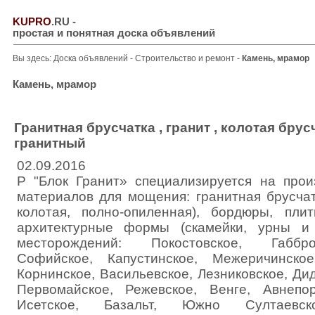
KUPRO
.RU
-
простая и понятная доска объявлений
Вы здесь:
Доска объявлений
-
Строительство и ремонт
-
Камень, мрамор
Камень, мрамор
Гранитная брусчатка , гранит , колотая брусч
гранитный
02.09.2016
Р "Блок Гранит» специализируется на прои
материалов для мощения: гранитная брусчат
колотая, полно-опиленная), бордюры, пл
архитектурные формы (скамейки, урны и 
месторождений: Покостовское, Габбро
Софийское, Капустинское, Межеричинское
Корнинское, Васильевское, Лезниковское, Дид
Первомайское, Режевское, Венге, Авнепор
Исетское, Базальт, Южно Султаевско