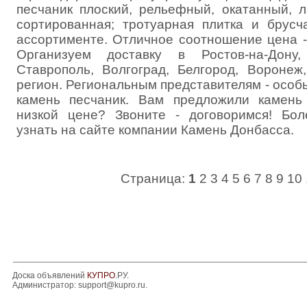
песчаник плоский, рельефный, окатанный, 
сортированная; тротуарная плитка и брусч
ассортименте. Отличное соотношение цена -
Организуем доставку в Ростов-на-Дону,
Ставрополь, Волгоград, Белгород, Вороне
регион. Региональным представителям - особ
камень песчаник. Вам предложили камень
низкой цене? Звоните - договоримся! Бо
узнать на сайте компании Камень Донбасса.
Страница:
1
2
3
4
5
6
7
8
9
10
Доска объявлений
КУПРО
.РУ.
Администратор:
support@kupro.ru
.