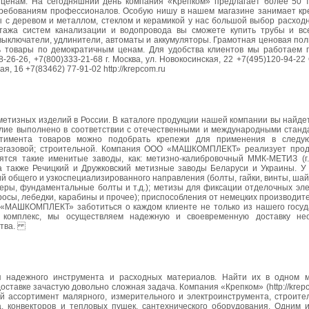
ценам. На сегодняшний день компания «Крепком» предлагает более 50 
требованиям профессионалов. Особую нишу в нашем магазине занимает кр
ты с деревом и металлом, стеклом и керамикой у нас большой выбор расход
онтажа систем канализации и водопровода вы сможете купить трубы и в
 выключатели, удлинители, автоматы и аккумуляторы. Грамотная ценовая по
ь товары по демократичным ценам. Для удобства клиентов мы работаем 
8-26-26, +7(800)333-21-68 г. Москва, ул. Новокосинская, 22 +7(495)120-94-2
, 16 +7(83462) 77-91-02 http://krepcom.ru
изных изделий в России. В каталоге продукции нашей компании вы найде
делие выполнено в соответствии с отечественными и международными станд
ртимента товаров можно подобрать крепежи для применения в следую
фтегазовой; строительной. Компания ООО «МАШКОМПЛЕКТ» реализует про
тся такие именитые заводы, как: метизно-калибровочный ММК-МЕТИЗ (г. 
, а также Речицкий и Дружковский метизные заводы Беларуси и Украины. У
й общего и узкоспециализированного направления (болты, гайки, винты, ша
еры, фундаментальные болты и т.д.); метизы для фиксации отделочных эле
осы, лебедки, карабины и прочее); приспособления от немецких производите
МАШКОМПЛЕКТ» заботиться о каждом клиенте не только из нашего госуда
й комплекс, мы осуществляем надежную и своевременную доставку не
нства.
надежного инструмента и расходных материалов. Найти их в одном м
оставке зачастую довольно сложная задача. Компания «Крепком» (http://krepc
й ассортимент малярного, измерительного и электроинструмента, строител
а, конвекторов и тепловых пушек, сантехнического оборудования. Одним 