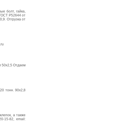
ые болт, гайка,
 ГОСТ Р52644 от
,9. Отгрузка от
.ru
и 50х2,5 Отдаем
0 тонн. 90х2,8
лепок, а также
-15-82, email: