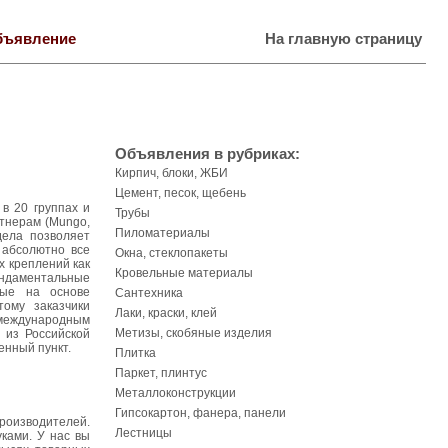
бъявление
На главную страницу
Объявления в рубриках:
Кирпич, блоки, ЖБИ
Цемент, песок, щебень
в 20 группах и
Трубы
тнерам (Mungo,
Пиломатериалы
дела позволяет
 абсолютно все
Окна, стеклопакеты
х креплений как
Кровельные материалы
ундаментальные
ные на основе
Сантехника
ому заказчики
Лаки, краски, клей
 международным
Метизы, скобяные изделия
 из Российской
енный пункт.
Плитка
Паркет, плинтус
Металлоконструкции
Гипсокартон, фанера, панели
роизводителей.
Лестницы
ками. У нас вы