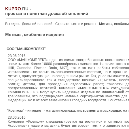
KUPRO
.RU
-
простая и понятная доска объявлений
Вы здесь:
Доска объявлений
-
Строительство и ремонт
-
Метизы, скобяны
Метизы, скобяные изделия
ООО "МАШКОМПЛЕКТ"
23.06.2016
ООО «МАШКОМПЛЕКТ» один из самых востребованных поставщиков мет
насчитывают более 10000 разнообразных элементов. Наличие такого ш
Hilti, Gunnebo, Fischer, Bralo, MKT), так и за счет работы собст
изготавливать не только высококачественные крепежи, но и прочн
метизы, присутствующие на сегодняшнем рынке. Так, у нас вы можете к
специализированного, так и стандартного назначения; метизы, нео
болты); детали, для проведения отделочных работ; такелажи дл
предоставленных чертежей. Компания «МАШКОМПЛЕКТ» сотрудничае
«МАШКОМПЛЕКТ» могут купить надежные изделия по минимальной ст
требованиям, что подтверждает наличие сертификатов качества для 
Федерации, но и от всех заказчиков из соседних государств. Собственн
"Крепком" - интернет - магазин крепежа, инструмента и расходных ма
23.06.2016
Компания «Крепком» специализируется на розничной и оптовой пр
Ассортимент нашего магазина будет интересен тем, кто занимается 