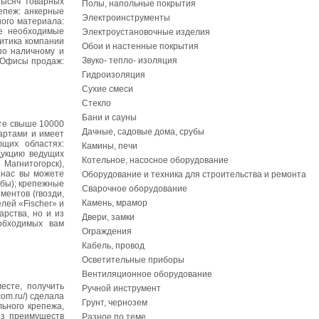
тысяч товарных
Полы, напольные покрытия
епеж: анкерные
Электроинструменты
ного материала:
се необходимые
Электроустановочные изделия
литика компании
Обои и настенные покрытия
по наличному и
Звуко- тепло- изоляция
2 Офисы продаж:
Гидроизоляция
Сухие смеси
Стекло
Бани и сауны
те свыше 10000
Дачные, садовые дома, срубы
артами и имеет
щих областях:
Камины, печи
дукцию ведущих
Котельное, насосное оборудование
Магнитогорск),
 нас вы можете
Оборудование и техника для строительства и ремонта
йбы); крепежные
Сварочное оборудование
ментов (гвозди,
Камень, мрамор
лей «Fischer» и
рства, но и из
Двери, замки
обходимых вам
Ограждения
Кабель, провод
Осветительные приборы
Вентиляционное оборудование
есте, получить
Ручной инструмент
om.ru/) сделала
Грунт, чернозем
ьного крепежа,
из преимуществ
Разное по теме