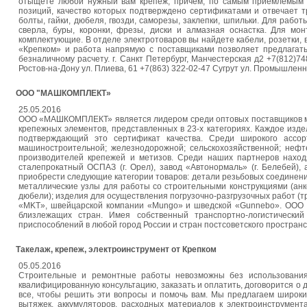
отыщете любой нужный вам крепеж, причем, по самым приемлемым 
позиций, качество которых подтверждено сертификатами и отвечает 
болты, гайки, дюбеля, гвозди, саморезы, заклепки, шпильки. Для рабо
сверла, буры, коронки, фрезы, диски и алмазная оснастка. Для м
комплектующие. В отделе электротоваров вы найдете кабели, розетки,
«Крепком» и работа напрямую с поставщиками позволяет предлагат
безналичному расчету. г. Санкт Петербург, Манчестерская д2 +7(812)74
Ростов-на-Дону ул. Плиева, 61 +7(863) 322-02-47 Сугрут ул. Промышленная
ООО "МАШКОМПЛЕКТ»
25.05.2016
ООО «МАШКОМПЛЕКТ» является лидером среди оптовых поставщиков мет
крепежных элементов, представленных в 23-х категориях. Каждое из
подтверждающий это сертификат качества. Среди широкого ассо
машиностроительной; железнодорожной; сельскохозяйственной; не
производителей крепежей и метизов. Среди наших партнеров находя
сталепрокатный ОСПАЗ (г. Орел), завод «Автонормаль» (г. Белебей)
приобрести следующие категории товаров: детали резьбовых соединени
металлические узлы для работы со строительными конструкциями (анк
дюбели); изделия для осуществления погрузочно-разгрузочных работ (тр
«MKT», швейцарской компании «Mungo» и шведской «Gunnebo». ООО «
близлежащих стран. Имея собственный транспортно-логистически
приспособлений в любой город России и стран постсоветского простра
Такелаж, крепеж, электроинструмент от Крепком
05.05.2016
Строительные и ремонтные работы невозможны без использования 
квалифицированную консультацию, заказать и оплатить, договорится о д
все, чтобы решить эти вопросы и помочь вам. Мы предлагаем широки
вытяжек, аккумуляторов, расходных материалов к электроинструмент