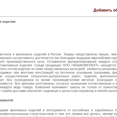
Добавить о
е изделия
изов и крепежных изделий в России. Товары представлены свыше, чем 
ирокого ассортимента достигается как благодаря ведущим европейским пар
венного производственного цеха. Отлаженное функционирование каждого от
ые такелажные изделия. Среди продукции ООО «МАШКОМПЛЕКТ» находятся
упить оптом изделия из ниже представленных категорий: элементы резьбовы
бходимые при монтаже конструкций на бетонное основание (например, ф
я осуществления погрузочно-разгрузочных работ; изделия, выполнен
т без посредников со всеми производителями метизов. Благодаря эт
оимости. Все крепежи изготовлены согласно нынешним отечественным и
каждого вида товара. Компания принимает заказы не только от клиентов
ая служба доставки обеспечит надежную и целостную перевозку в любой насел
териалов
одаже крепежных изделий и инструмента от российских и зарубежных п
профессиональным строительством и тем, кто привык все делать своими ру