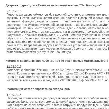
Дверная фурнитура в Киеве от интернет-магазина "Sapfira.org.ua"
27.03.2015
Редко какая дверь обходится без дверной фурнитуры, потому что име
функции. Петли надёжно крепят дверное полотно к дверной коробке, п
защитной функции двери, а глазок с панорамным углом обзора спос
происходит по ту сторону входной двери. Есть также и множество друг
некоторые из них контролируют, чтобы дверь плавно открывалась-з
неотъемлемым элементом как входных, так и межкомнатных дверей, с той
надежных и прочных материалов, и имеет немного увеличенные разме
образом, чтобы они могли нести вес бронированных дверей, или тоже д
сразу с завода или фабрики производителя, что положительно сказывае
даже в этом направлении ведутся постоянные усовершенствования. Одн
угла обзора, при этом практически не искажая объекты и пространство.
выполнять свою главную функцию - защитную.
Комплект крепления арс 4000 шт. по 520 руб и любые материалы ВСП
12.02.2015
Комплект крепления арс 4000 шт. по 520 руб и любые материалы ВСП
ценам: Комплект крепления арс 4000 шт. Цена 520 руб Клемма АРС - 1
Цена 12 руб. Уголок изолирующий - 1500 шт. Цена 12 руб. Прокладка 
материалы всп в наличии и под заказ 79209009695 т/ф 74923491187 , ooo
Реализация металлопроката со склада RCR
17.09.2014
На складах компании всегда представлены наиболее востребованные поз
швеллер, балка, сетка, круг, уголок. Широкий ассортимент продукции, 
нам в короткие сроки оформить заказ и отгрузить продукцию в день за
себя, как надежный партнер и получила признание множества организа