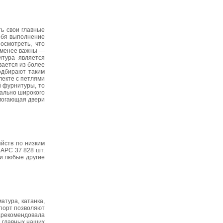
ь свои главные
себя выполнение
осмотреть, что
е менее важны —
итура является
вается из более
одбирают таким
лекте с петлями
й фурнитуры, то
мально широкого
омогающая двери
йств по низким
 АРС 37 828 шт.
 и любые другие
атура, катанка,
спорт позволяют
зарекомендовала
з главных наших