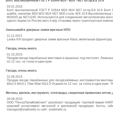
Болт высокопрочный ГОСТ Р 52644 М20 - М24 - М27 кл.пр.8.8 10.9
03.01.2016
Болт высокопрочный ГОСТ Р 52644 М20 М24 М27 кл.пр.8.8 10.9 Болт Г
шайба, заклепка М20 М22 М24 М27 М30 сталь 40Х 10.9 Высокопрочные 
М20х50 до М27х240. Используются для соединения металлических констру
одного ящика по России авто и ж/д, отправка через транспортные компан
Заказывайте дверные замки врезные НПО
11.12.2015
Laska-XXI продает дверные замки врезные Klass, мебельную фурнитуру, 
Гвозди, очень много.
01.10.2015
Продам гвозди барабанные винтовые и ершеные под пистолет. Лежалые, 
по 12 тыс. за тонну в одни руки .
Гвозди, очень много.
31.08.2015
Продам гвозди барабанные для гвоздезабивных инструментов винтовы
80х2,5 80х3,1 70ки 60ки 50х2,5 Отдаем по 12 тыс. за тонну в одни руки 
Метизы, крепеж, инструмент, электроды, сварочная проволока оптом, 
28.08.2015
ООО "ПензаПромКомплект" реализует продукцию торговой марки HARPO
широкий ассортимент метизной и крепежной продукции: болты, гайки
manager@snabmetiz.ru сайт: snabmetiz.ru