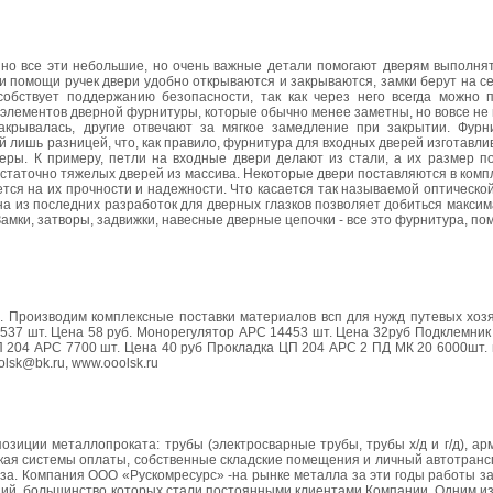
нно все эти небольшие, но очень важные детали помогают дверям выполнят
ри помощи ручек двери удобно открываются и закрываются, замки берут на 
обствует поддержанию безопасности, так как через него всегда можно п
их элементов дверной фурнитуры, которые обычно менее заметны, но вовсе н
акрывалась, другие отвечают за мягкое замедление при закрытии. Фурн
 лишь разницей, что, как правило, фурнитура для входных дверей изготавли
ры. К примеру, петли на входные двери делают из стали, а их размер п
остаточно тяжелых дверей из массива. Некоторые двери поставляются в комп
тся на их прочности и надежности. Что касается так называемой оптическо
а из последних разработок для дверных глазков позволяет добиться макси
 Замки, затворы, задвижки, навесные дверные цепочки - все это фурнитура, п
. Производим комплексные поставки материалов всп для нужд путевых хозя
3537 шт. Цена 58 руб. Монорегулятор АРС 14453 шт. Цена 32руб Подклемник
ЦП 204 АРС 7700 шт. Цена 40 руб Прокладка ЦП 204 АРС 2 ПД МК 20 6000шт.
lsk@bk.ru, www.ooolsk.ru
иции металлопроката: трубы (электросварные трубы, трубы х/д и г/д), арм
гибкая системы оплаты, собственные складские помещения и личный автотран
каза. Компания ООО «Рускомресурс» -на рынке металла за эти годы работы 
ций, большинство которых стали постоянными клиентами Компании. Одним и