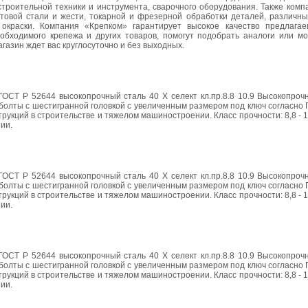
строительной техники и инструмента, сварочного оборудования. Также ком
товой стали и жести, токарной и фрезерной обработки деталей, различных
й окраски. Компания «Крепком» гарантирует высокое качество предлага
обходимого крепежа и других товаров, помогут подобрать аналоги или м
газин ждет вас круглосуточно и без выходных.
ОСТ Р 52644 высокопрочный сталь 40 Х селект кл.пр.8.8 10.9 Высокопрочн
болты с шестигранной головкой с увеличенным размером под ключ согласно
кций в строительстве и тяжелом машиностроении. Класс прочности: 8,8 - 10
ии.
ОСТ Р 52644 высокопрочный сталь 40 Х селект кл.пр.8.8 10.9 Высокопрочн
болты с шестигранной головкой с увеличенным размером под ключ согласно
кций в строительстве и тяжелом машиностроении. Класс прочности: 8,8 - 10
ии.
ОСТ Р 52644 высокопрочный сталь 40 Х селект кл.пр.8.8 10.9 Высокопрочн
болты с шестигранной головкой с увеличенным размером под ключ согласно
кций в строительстве и тяжелом машиностроении. Класс прочности: 8,8 - 10
ии.