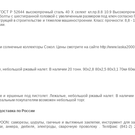
ОСТ Р 52644 высокопрочный сталь 40 Х селект кл.пр.8.8 10.9 Высокопрочн
болты с шестигранной головкой с увеличенным размером под ключ согласно
кций в строительстве и тяжелом машиностроении. Класс прочности: 8,8 - 10
ии.
и солнечные коллекторы Сокол. Цены смотрите на сайте http://www.laska2000
небольшой ржавый налет. В наличии 20 тонн. 90х2,8 80х2,5 80х3,1 70ки 60к
е и ершеные под пистолет. Лежалые, небольшой ржавый налет. В наличии 2
. Реальным покупателям возможен небольшой торг.
доставка по России
ON: саморезы, шурупы, гаечные и вытяжные заклепки, инструмент для зак
, анкера, дюбеля, электроды, сварочную проволоку . Тел/факс (841-2) 20