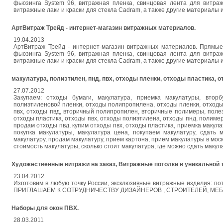
фьюзинга System 96, витражная пленка, свинцовая лента для витра
витражные лаки и краски для стекла Cadram, а также другие материалы 
АртВитраж Трейд - интернет-магазин витражных материалов.
19.04.2013
АртВитраж Трейд - интернет-магазин витражных материалов. Прямые 
фьюзинга System 96, витражная пленка, свинцовая лента для витра
витражные лаки и краски для стекла Cadram, а также другие материалы 
макулатура, полиэтилен, пнд, пвх, отходы пленки, отходы пластика, 
27.07.2012
Закупаем: отходы бумаги, макулатура, приемка макулатуры, вторб
полиэтиленовой пленки, отходы полипропилена, отходы пленки, отходы
пвх, отходы пвд, вторичный полипропилен, вторичные полимеры, поле
отходы пластика, отходы пвх, отходы полиэтилена, отходы пнд, полиме
продам отходы пвд, купим отходы пвх, отходы пластика, приемка макула
покупка макулатуры, макулатура цена, покупаем макулатуру, сдать 
макулатуру, продам макулатуру, прием картона, прием макулатуры в моск
стоимость макулатуры, сколько стоит макулатура, где можно сдать макул
Художественные витражи на заказ, Витражные потолки в уникальной 
23.04.2012
Изготовим в любую точку России, эксклюзивные витражные изделия: потол
ПРИГЛАШАЕМ К СОТРУДНИЧЕСТВУ ДИЗАЙНЕРОВ , СТРОИТЕЛЕЙ, МЕБЕ
Наборы для окон ПВХ.
28.03.2011