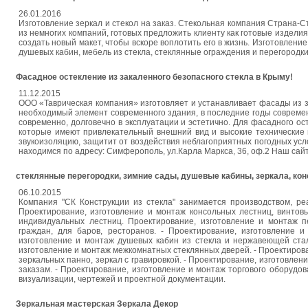
26.01.2016
Изготовление зеркал и стекол на заказ. Стекольная компания Страна-Ст
из немногих компаний, готовых предложить клиенту как готовые изделия
создать новый макет, чтобы вскоре воплотить его в жизнь. Изготовление
душевых кабин, мебель из стекла, стеклянные ограждения и перегородк
Фасадное остекление из закаленного безопасного стекла в Крыму!
11.12.2015
ООО «Таврическая компания» изготовляет и устанавливает фасады из 
необходимый элемент современного здания, в последние годы современ
современно, долговечно в эксплуатации и эстетично. Для фасадного 
которые имеют привлекательный внешний вид и высокие технические 
звукоизоляцию, защитит от воздействия неблагоприятных погодных усло
находимся по адресу: Симферополь, ул.Карла Маркса, 36, оф.2 Наш сайт: ht
стеклянные перегородки, зимние сады, душевые кабины, зеркала, конс
06.10.2015
Компания "СК Конструкции из стекла" занимается производством, ре
Проектирование, изготовление и монтаж консольных лестниц, винтовы
индивидуальных лестниц. Проектирование, изготовление и монтаж п
граждан, для баров, ресторанов. - Проектирование, изготовление 
изготовление и монтаж душевых кабин из стекла и нержавеющей стал
изготовление и монтаж межкомнатных стеклянных дверей. - Проектирован
зеркальных панно, зеркал с гравировкой. - Проектирование, изготовле
заказам. - Проектирование, изготовление и монтаж торгового оборудов
визуализации, чертежей и проектной документации.
Зеркальная мастерская Зеркала Декор