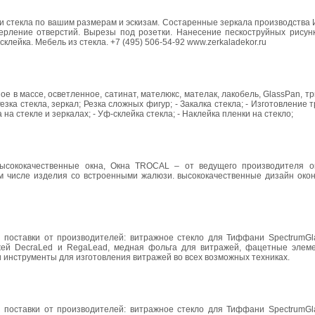
и стекла по вашим размерам и эскизам. Состаренные зеркала производства 
ерление отверстий. Вырезы под розетки. Нанесение пескоструйных рисунк
клейка. Мебель из стекла. +7 (495) 506-54-92 www.zerkaladekor.ru
ое в массе, осветленное, сатинат, мателюкс, мателак, лакобель, GlassPan, т
езка стекла, зеркал; Резка сложных фигур; - Закалка стекла; - Изготовление 
на стекле и зеркалах; - Уф-склейка стекла; - Наклейка пленки на стекло;
высококачественные окна, Окна TROCAL – от ведущего производителя о
ом числе изделия со встроенными жалюзи. высококачественные дизайн окон
поставки от производителей: витражное стекло для Тиффани SpectrumGla
жей DecraLed и RegaLead, медная фольга для витражей, фацетные элеме
и инструменты для изготовления витражей во всех возможных техниках.
поставки от производителей: витражное стекло для Тиффани SpectrumGla