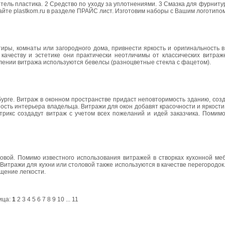
тель пластика. 2 Средство по уходу за уплотнениями. 3 Смазка для фурниту
айте plastkom.ru в разделе ПРАЙС лист. Изготовим наборы с Вашим логотипом
иры, комнаты или загородного дома, привнести яркость и оригинальность в
 качеству и эстетике они практически неотличимы от классических витраж
лении витража используются бевелсы (разноцветные стекла с фацетом).
урге. Витраж в оконном пространстве придаст неповторимость зданию, соз
ость интерьера владельца. Витражи для окон добавят красочности и яркости
трикс создадут витраж с учетом всех пожеланий и идей заказчика. Помимо
овой. Помимо известного использования витражей в створках кухонной меб
 Витражи для кухни или столовой также используются в качестве перегородок
щение легкости.
ица:
1
2
3
4
5
6
7
8
9
10
...
11