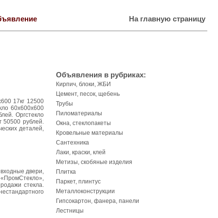
бъявление
На главную страницу
Объявления в рубриках:
Кирпич, блоки, ЖБИ
Цемент, песок, щебень
x600 17кг 12500
Трубы
екло 60х600х600
Пиломатериалы
блей. Оргстекло
г 50500 рублей.
Окна, стеклопакеты
ческих деталей,
Кровельные материалы
Сантехника
Лаки, краски, клей
Метизы, скобяные изделия
 входные двери,
Плитка
 «ПромСтекло»,
Паркет, плинтус
продажи стекла.
Металлоконструкции
 нестандартного
Гипсокартон, фанера, панели
Лестницы