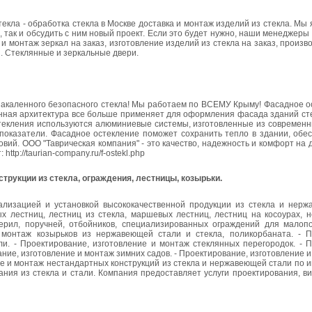
екла - обработка стекла в Москве доставка и монтаж изделий из стекла. Мы
, так и обсудить с ним новый проект. Если это будет нужно, наши менеджеры
 и монтаж зеркал на заказ, изготовление изделий из стекла на заказ, произв
и. Стеклянные и зеркальные двери.
закаленного безопасного стекла! Мы работаем по ВСЕМУ Крыму! Фасадное о
ная архитектура все больше применяет для оформления фасада зданий стек
остекления используются алюминиевые системы, изготовленные из современ
показатели. Фасадное остекление поможет сохранить тепло в здании, обе
вий. ООО "Таврическая компания" - это качество, надежность и комфорт на 
tp://taurian-company.ru/f-ostekl.php
трукции из стекла, ограждения, лестницы, козырьки.
ализацией и установкой высококачественной продукции из стекла и нерж
х лестниц, лестниц из стекла, маршевых лестниц, лестниц на косоурах, н
ерил, поручней, отбойников, специализированных ограждений для малоп
и монтаж козырьков из нержавеющей стали и стекла, поликорбаната. - П
и. - Проектирование, изготовление и монтаж стеклянных перегородок. - П
ие, изготовление и монтаж зимних садов. - Проектирование, изготовление и
ние и монтаж нестандартных конструкций из стекла и нержавеющей стали по
ания из стекла и стали. Компания предоставляет услуги проектирования, в