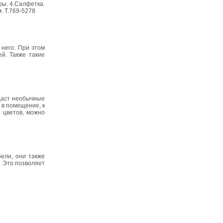
ры. 4.Салфетка.
. Т.769-5278
 него. При этом
ей. Также такие
даст необычные
 в помещение, к
 цветов, можно
ели, они также
. Это позволяет