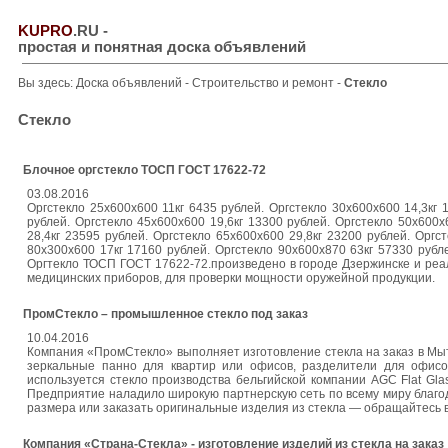
KUPRO
.RU
-
простая и понятная доска объявлений
Вы здесь:
Доска объявлений
-
Строительство и ремонт
-
Стекло
Стекло
Блочное оргстекло ТОСП ГОСТ 17622-72
03.08.2016
Оргстекло 25x600x600 11кг 6435 рублей. Оргстекло 30x600x600 14,3кг 
рублей. Оргстекло 45х600х600 19,6кг 13300 рублей. Оргстекло 50х600х
28,4кг 23595 рублей. Оргстекло 65x600x600 29,8кг 23200 рублей. Оргс
80х300х600 17кг 17160 рублей. Оргстекло 90х600х870 63кг 57330 рубле
Оргтекло ТОСП ГОСТ 17622-72.произведено в городе Дзержинске и реал
медицинских приборов, для проверки мощности оружейной продукции.
ПромСтекло – промышленное стекло под заказ
10.04.2016
Компания «ПромСтекло» выполняет изготовление стекла на заказ в Мы
зеркальные панно для квартир или офисов, разделители для офисо
используется стекло производства бельгийской компании AGC Flat Gla
Предприятие наладило широкую партнерскую сеть по всему миру благода
размера или заказать оригинальные изделия из стекла — обращайтесь
Компания «Страна-Стекла» - изготовление изделий из стекла на заказ