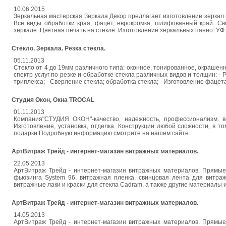
10.06.2015
Зеркальная мастерская Зеркала Декор предлагает изготовление зеркал 
Все виды обработки края, фацет, еврокромка, шлифованный край. Св
зеркале. Цветная печать на стекле. Изготовление зеркальных панно. УФ с
Стекло. Зеркала. Резка стекла.
05.11.2013
Стекло от 4 до 19мм различного типа: оконное, тонированное, окрашенн
спектр услуг по резке и обработке стекла различных видов и толщин: - Р
триплекса; - Сверление стекла; обработка стекла; - Изготовление фацета 
Студия Окон, Окна TROCAL
01.11.2013
Компания"СТУДИЯ ОКОН"-качество, надежность, профессионализм. 
Изготовление, установка, отделка. Конструкции любой сложности, в т
подарки.Подробную информацию смотрите на нашем сайте.
АртВитраж Трейд - интернет-магазин витражных материалов.
22.05.2013
АртВитраж Трейд - интернет-магазин витражных материалов. Прямые 
фьюзинга System 96, витражная пленка, свинцовая лента для витра
витражные лаки и краски для стекла Cadram, а также другие материалы 
АртВитраж Трейд - интернет-магазин витражных материалов.
14.05.2013
АртВитраж Трейд - интернет-магазин витражных материалов. Прямые 