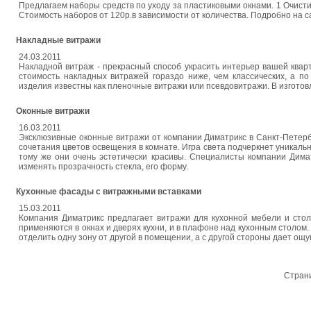
Предлагаем наборы средств по уходу за пластиковыми окнами. 1 Очисти
Стоимость наборов от 120р.в зависимости от количества. Подробно на с
Накладные витражи
24.03.2011
Накладной витраж - прекрасный способ украсить интерьер вашей кварт
стоимость накладных витражей гораздо ниже, чем классических, а по
изделия известны как пленочные витражи или псевдовитражи. В изготов
Оконные витражи
16.03.2011
Эксклюзивные оконные витражи от компании Диматрикс в Санкт-Петерб
сочетания цветов освещения в комнате. Игра света подчеркнет уникальн
тому же они очень эстетически красивы. Специалисты компании Дима
изменять прозрачность стекла, его форму.
Кухонные фасады с витражными вставками
15.03.2011
Компания Диматрикс предлагает витражи для кухонной мебели и стол
применяются в окнах и дверях кухни, и в плафоне над кухонным столом.
отделить одну зону от другой в помещении, а с другой стороны дает ощу
Стран