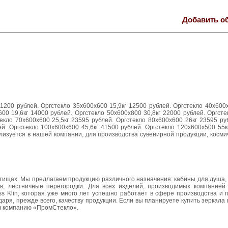
Добавить о
11200 рублей. Оргстекло 35х600х600 15,9кг 12500 рублей. Оргстекло 40x600
600 19,6кг 14000 рублей. Оргстекло 50х600х800 30,8кг 22000 рублей. Оргст
текло 70x600x600 25,5кг 23595 рублей. Оргстекло 80x600x600 26кг 23595 ру
й. Оргстекло 100х600х600 45,6кг 41500 рублей. Оргстекло 120x600x500 55к
изуется в нашей компании, для производства сувенирной продукции, косми
тищах. Мы предлагаем продукцию различного назначения: кабины для душа,
в, лестничные перегородки. Для всех изделий, производимых компанией
ss Klin, которая уже много лет успешно работает в сфере производства и 
ря, прежде всего, качеству продукции. Если вы планируете купить зеркала
 в компанию «ПромСтекло».