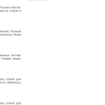
Италии и Китая.
ов на стекле и
риплекс. Полный
триплекса; Резка
конных систем.
 Скидки, акции,
ss, стекло для
нты (бевелсы),
ss, стекло для