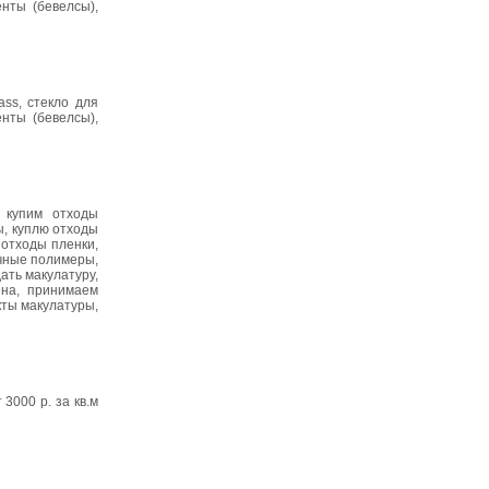
нты (бевелсы),
ss, стекло для
нты (бевелсы),
, купим отходы
ы, куплю отходы
отходы пленки,
ичные полимеры,
ать макулатуру,
ена, принимаем
кты макулатуры,
3000 р. за кв.м