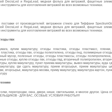
жей DecraLed и RegaLead, медная фольга для витражей, фацетные элеме
и инструменты для изготовления витражей во всех возможных техниках.
поставки от производителей: витражное стекло для Тиффани SpectrumGla
жей DecraLed и RegaLead, медная фольга для витражей, фацетные элеме
и инструменты для изготовления витражей во всех возможных техниках.
отходы пвх
умага, купим макулатуру, отходы пластика, отходы пластмасс, пленки
 пластика, отходы пвх, отходы полиэтилена, отходы пнд, полимерные отход
зный мусор, полезные отходы, отходы пластмассы, отходы полипропилена, 
рные отходы, куплю отходы пвх, отходы пвд, вторичный полипропилен, втор
туры, куплю макулатуру, пункт приема макулатуры, вывоз макулатуры, куда сд
макулатуру, где сдать макулатуру, прием вторсырья, прием макулатуры ц
ве, вторсырье, макулатура москва, приму макулатуру, макулатура картон, пун
атуру
технике
ки, перегородки, окна, двери, ниши, светильники, и многое другое. Цена от 
ЛЬЩИКОВ - ДЛЯ ВАС, ОСОБЫЕ УСЛОВИЯ РАБОТЫ!!!!