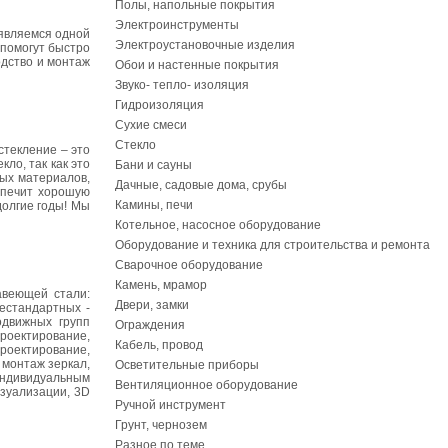
Полы, напольные покрытия
Электроинструменты
 являемся одной
Электроустановочные изделия
 помогут быстро
одство и монтаж
Обои и настенные покрытия
Звуко- тепло- изоляция
Гидроизоляция
Сухие смеси
Стекло
стекление – это
ло, так как это
Бани и сауны
ных материалов,
Дачные, садовые дома, срубы
спечит хорошую
Камины, печи
долгие годы! Мы
Котельное, насосное оборудование
Оборудование и техника для строительства и ремонта
Сварочное оборудование
Камень, мрамор
авеющей стали:
Двери, замки
естандартных -
одвижных групп
Ограждения
роектирование,
Кабель, провод
роектирование,
 монтаж зеркал,
Осветительные приборы
 индивидуальным
Вентиляционное оборудование
изуализации, 3D
Ручной инструмент
Грунт, чернозем
Разное по теме