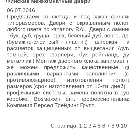
Финские межкомнатные двери
06.07.2016
Предлагаем со склада и под заказ финск
типоразмеров. Двери с окрашенным поло
любого цвета по каталогу RAL. Двери с лам
- бук, дуб, груша, орех, беленый дуб, венге. 
(бумажно-слоитсый пластик) широкая г
расцветок защищенных от выцветания (дуг
темный, орех гварнери, бук рейнланд, д
металлик.) Монтаж дверного блока занимает н
же можем предложить качественные д
различными вариантами заполнения (со
противопожарное), изготовления поло
размеров.(срок изготовления от 10-ти дней).
профильные системы, замена полотна в су
коробке. Возможен опт, профессиональна
Компания Персел Трейдинг Групп.
Страница:
1
2
3
4
5
6
7
8
9
10