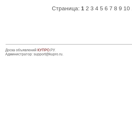
Страница:
1
2
3
4
5
6
7
8
9
10
Доска объявлений
КУПРО
.РУ.
Администратор:
support@kupro.ru
.