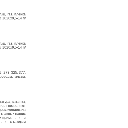
/ш, газ, пленка
 1020х9,5-14 п/
/ш, газ, пленка
 1020х9,5-14 п/
, 273, 325, 377,
роводы, гильзы,
атура, катанка,
спорт позволяют
зарекомендовала
з главных наших
м применения и
шения с каждым