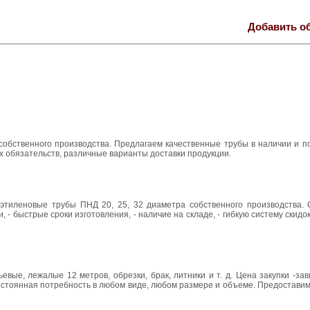
Добавить о
ственного производства. Предлагаем качественные трубы в наличии и под
х обязательств, различные варианты доставки продукции.
тиленовые трубы ПНД 20, 25, 32 диаметра собственного производства. 
 - быстрые сроки изготовления, - наличие на складе, - гибкую систему скидо
ые, лежалые 12 метров, обрезки, брак, литники и т. д. Цена закупки -за
остоянная потребность в любом виде, любом размере и объеме. Предостави