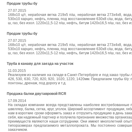
Продам трубы бу
27.07.2015
168х10 ц/т, нерабочая ветка 219х5 п/ш, нерабочая ветка 273х4х8, вода,
530х10 харциз, нефть, пленка, под восстановление 630х8 с/ш, вода, бит
ш, газ, без изол. 1220х11,5-12 п/ш, нефть, битум 1420х16,5 п/ш, газ, без
Продам трубы бу
27.07.2015
168х10 ц/т, нерабочая ветка 219х5 п/ш, нерабочая ветка 273х4х8, вода,
530х10 харциз, нефть, пленка, под восстановление 630х8 с/ш, вода, бит
ш, газ, без изол. 1220х11,5-12 п/ш, нефть, битум 1420х16,5 п/ш, газ, без
Труба в канаву для заезда на участок
11.03.2015
Реализуем из наличия на складе в Санкт-Петербурге и под заказ трубы ле
426, 530, 630, 720, 820, 920, 1020, 1220, 1420мм. Предлагаем трубы б/
понтоны, дренаж, под дорогу и т.д.
Продажа балки двутавровой RCR
17.09.2014
На складах компании всегда представлены наиболее востребованные поз
швеллер, балка, сетка, круг, уголок. Широкий ассортимент продукции, 
нам в короткие сроки оформить заказ и отгрузить продукцию в день за
себя, как надежный партнер и получила признание множества организа
преимуществ являются наши сотрудники. Они имеют многолетний опыт 
типоразмерах предлагаемого металлопроката. Мы постоянно соверше
заказчиком.