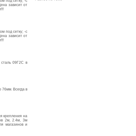
м под сетку; -с
Цена зависит от
!!
м под сетку; -с
Цена зависит от
!!
0 сталь 09Г2С в
о 76мм. Всегда в
ля крепления на
в 2м, 2.4м, 3м
ля магазинов и