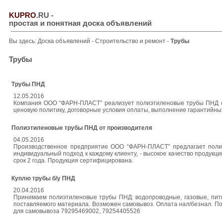
KUPRO
.RU
-
простая и понятная доска объявлений
Вы здесь:
Доска объявлений
-
Строительство и ремонт
-
Трубы
Трубы
Трубы ПНД
12.05.2016
Компания ООО “ФАРН-ПЛАСТ” реализует полиэтиленовые трубы ПНД соб
ценовую политику, договорные условия оплаты, выполнение гарантийны
Полиэтиленовые трубы ПНД от производителя
04.05.2016
Производственное предприятие ООО “ФАРН-ПЛАСТ” предлагает полиэ
индивидуальный подход к каждому клиенту, - высокое качество продукции,
срок 2 года. Продукция сертифицирована.
Куплю трубы б/у ПНД
20.04.2016
Принимаем полиэтиленовые трубы ПНД: водопроводные, газовые, питьев
поставляемого материала. Возможен самовывоз. Оплата нал/безнал. П
для самовывоза 79295469002, 79254405526