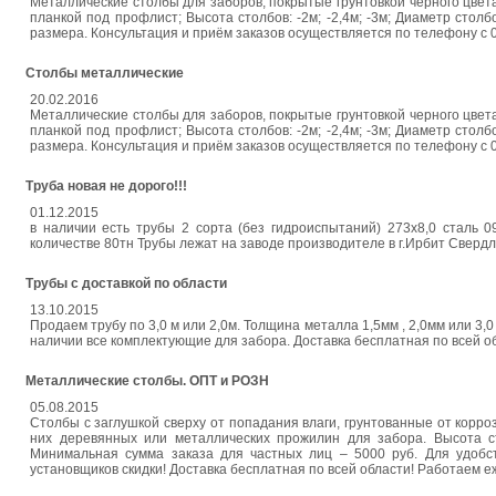
Металлические столбы для заборов, покрытые грунтовкой черного цвета.
планкой под профлист; Высота столбов: -2м; -2,4м; -3м; Диаметр сто
размера. Консультация и приём заказов осуществляется по телефону с 08
Столбы металлические
20.02.2016
Металлические столбы для заборов, покрытые грунтовкой черного цвета.
планкой под профлист; Высота столбов: -2м; -2,4м; -3м; Диаметр сто
размера. Консультация и приём заказов осуществляется по телефону с 08
Труба новая не дорого!!!
01.12.2015
в наличии есть трубы 2 сорта (без гидроиспытаний) 273х8,0 сталь 0
количестве 80тн Трубы лежат на заводе производителе в г.Ирбит Свердл
Трубы с доставкой по области
13.10.2015
Продаем трубу по 3,0 м или 2,0м. Толщина металла 1,5мм , 2,0мм или 3,0
наличии все комплектующие для забора. Доставка бесплатная по всей о
Металлические столбы. ОПТ и РОЗН
05.08.2015
Столбы с заглушкой сверху от попадания влаги, грунтованные от корро
них деревянных или металлических прожилин для забора. Высота ст
Минимальная сумма заказа для частных лиц – 5000 руб. Для удобст
установщиков скидки! Доставка бесплатная по всей области! Работаем еж