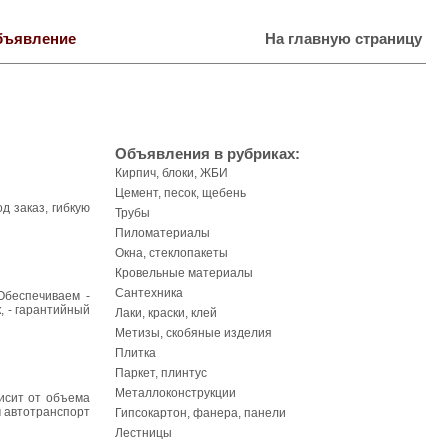
бъявление
На главную страницу
Объявления в рубриках:
Кирпич, блоки, ЖБИ
Цемент, песок, щебень
 заказ, гибкую
Трубы
Пиломатериалы
Окна, стеклопакеты
Кровельные материалы
Сантехника
Обеспечиваем -
к, - гарантийный
Лаки, краски, клей
Метизы, скобяные изделия
Плитка
Паркет, плинтус
Металлоконструкции
висит от объема
м автотранспорт
Гипсокартон, фанера, панели
Лестницы