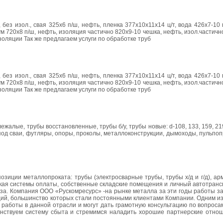
 без изол., свая 325х6 п/ш, нефть, пленка 377х10х11х14 ц/т, вода 426х7-10 п
ум 720х8 п/ш, нефть, изоляция частично 820х9-10 чешка, нефть, изол.частично
 изоляции Так же предлагаем услуги по обработке труб
 без изол., свая 325х6 п/ш, нефть, пленка 377х10х11х14 ц/т, вода 426х7-10 п
ум 720х8 п/ш, нефть, изоляция частично 820х9-10 чешка, нефть, изол.частично
 изоляции Так же предлагаем услуги по обработке труб
жалые, трубы восстановленные, трубы б/у, трубы новые: d-108, 133, 159, 219
у: под сваи, футляры, опоры, проколы, металлоконструкции, дымоходы, пульпоп
иции металлопроката: трубы (электросварные трубы, трубы х/д и г/д), арм
гибкая системы оплаты, собственные складские помещения и личный автотран
каза. Компания ООО «Рускомресурс» -на рынке металла за эти годы работы 
ций, большинство которых стали постоянными клиентами Компании. Одним и
работы в данной отрасли и могут дать грамотную консультацию по вопроса
нствуем систему сбыта и стремимся наладить хорошие партнерские отно