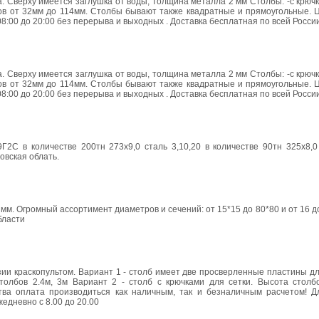
 Сверху имеется заглушка от воды, толщина металла 2 мм Столбы: -с крючко
лбов от 32мм до 114мм. Столбы бывают также квадратные и прямоугольные. 
:00 до 20:00 без перерыва и выходных . Доставка бесплатная по всей России!
 Сверху имеется заглушка от воды, толщина металла 2 мм Столбы: -с крючко
лбов от 32мм до 114мм. Столбы бывают также квадратные и прямоугольные. 
:00 до 20:00 без перерыва и выходных . Доставка бесплатная по всей России!
9Г2С в количестве 200тн 273х9,0 сталь 3,10,20 в количестве 90тн 325х8,
овская облать.
 мм. Огромный ассортимент диаметров и сечений: от 15*15 до 80*80 и от 16 д
бласти
зии краскопультом. Вариант 1 - столб имеет две просверленные пластины д
олбов 2.4м, 3м Вариант 2 - столб с крючками для сетки. Высота столбо
ва оплата производиться как наличным, так и безналичным расчетом! Д
едневно с 8.00 до 20.00