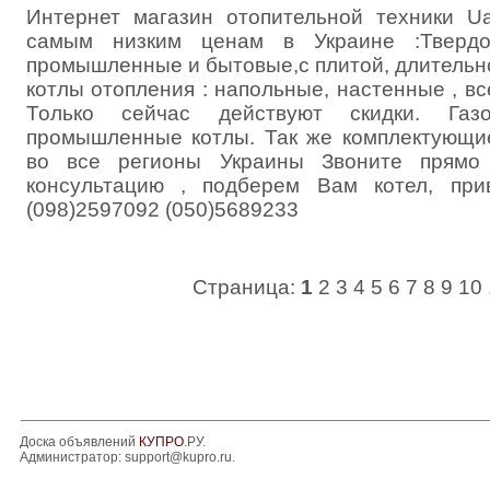
Интернет магазин отопительной техники Ua
самым низким ценам в Украине :Твердо
промышленные и бытовые,с плитой, длительно
котлы отопления : напольные, настенные , вс
Только сейчас действуют скидки. Га
промышленные котлы. Так же комплектующие
во все регионы Украины Звоните прямо 
консультацию , подберем Вам котел, при
(098)2597092 (050)5689233
Страница:
1
2
3
4
5
6
7
8
9
10
Доска объявлений
КУПРО
.РУ.
Администратор:
support@kupro.ru
.