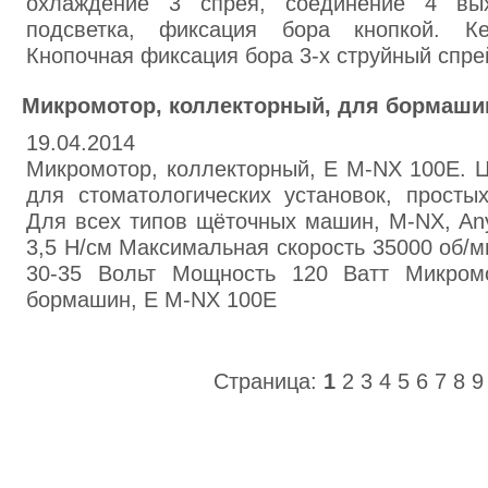
охлаждение 3 спрея, соединение 4 вых
подсветка, фиксация бора кнопкой. Ке
Кнопочная фиксация бора 3-x струйный спр
Микромотор, коллекторный, для бормашин
19.04.2014
Микромотор, коллекторный, Е M-NX 100E. Ц
для стоматологических установок, просты
Для всех типов щёточных машин, M-NX, A
3,5 Н/см Максимальная скорость 35000 об/м
30-35 Вольт Мощность 120 Ватт Микромо
бормашин, Е M-NX 100E
Страница:
1
2
3
4
5
6
7
8
9