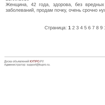
Женщина, 42 года, здорова, без вредных
заболеваний, продам почку, очень срочно н
Страница:
1
2
3
4
5
6
7
8
9
Доска объявлений
КУПРО
.РУ.
Администратор:
support@kupro.ru
.