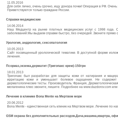
11.05.2016
Для себя лично, очень срочно, ищу донора почки! Операция в РФ. Очен
Приветствуются только граждане России.
Справки медицинские
14.06.2014
Наш Медцентр на рынке платных медицинских услуг с 1998 года. 
заболеваний.Мы выдаем справки быстро, без очередей. Звоните прямо с
Урология, андрология, сексопатология
10.05.2013
Сайт посвященный урологической тематике. В доступной форме излож
лечения.
Псориаз,экзема,дерматит (Тригопакс крем)-150грн
18.01.2013
Тригопакс был разработан для защиты кожи от натирания и мацерац
ирритацию кожи и уменьшает болевое ощущения. Не содержит ар
дерматологические тесты. Производитель: Франция, Дерматологическая
мелагенина плюс звоните, пишите. Подробнее на www.dazdorov.com или 
Лечение в клинике Bona Mente на Мертвом море
20.06.2012
Bona Mente - единственная сеть клиник на Мертвом море. Лечение по на
GSM охрана без дополнительных расходов.Дача,машина,квартра, офи