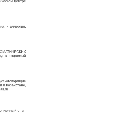
тическом центре
ия: - аллергия,
ОСОМАТИЧЕСКИХ
подтверждаемый
усскоговорящие
 в Казахстане,
il.ru
акопленный опыт