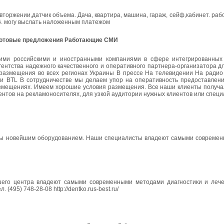
оржении,датчик объема. Дача, квартира, машина, гараж, сейф,кабинет. раб
46. могу выслать наложенным платежом
 Готовые предложения Работающие СМИ
кими российскими и иностранными компаниями в сфере интегрированных
гентства надежного качественного и оперативного партнера-организатора 
размещения во всех регионах Украины В прессе На телевидении На радио
 BTL В сотрудничестве мы делаем упор на оперативность предоставлен
азмещениях. Имеем хорошие условия размещения. Все наши клиенты получал
ов на рекламоносителях, для узкой аудитории нужных клиентов или специали
ены новейшим оборудованием. Наши специалисты владеют самыми совреме
шего центра владеют самыми современными методами диагностики и леч
95) 748-28-08 http://dentko.rus-best.ru/