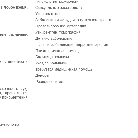
Гинекология, маммология
 в любое время.
Сексуальные расстройства
Ухо, горло, нос
Заболевания желудочно-кишечного тракта
Протезирование, ортопедия
Узи, рентген, томография
ение различных
Детские заболевания
Глазные заболевания, коррекция зрения
Психологическая помощь
Больницы, клиники
 диагностики и
Уход за больными
Требуется медицинская помощь
Доноры
Разное по теме
женность, зуд,
й, прошел все
ам приобритения
сметология.