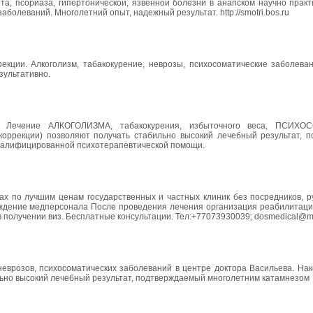
та, псориаза, гипертонической, язвенной болезни в анапском научно прак
олеваний. Многолетний опыт, надежный результат. http://smotri.bos.ru
екции. Алкоголизм, табакокурение, неврозы, психосоматические заболеван
зультативно.
уч. Лечение АЛКОГОЛИЗМА, табакокурения, избыточного веса, ПСИХ
оррекции) позволяют получать стабильно высокий лечебный результат, 
квалифицированной психотерапевтической помощи.
ах по лучшим ценам государственных и частных клиник без посредников, р
ождение медперсонала После проведения лечения организация реабилитации
 получении виз. Бесплатные консультации. Тел:+77073930039; dosmedical@ma
 неврозов, психосоматических заболеваний в центре доктора Васильева. Н
льно высокий лечебный результат, подтверждаемый многолетним катамнезом