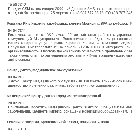
10.05.2012
Продам GSM сигнализация 2990 руб.Дозвон и SMS на ваш телефон при вт
от одной батарейки при -25 мороза. тлф 8 987 672 38 78 ICQ 438-707-3
Реклама РК в Украине зарубежных клиник Медицина SPA за рубежом
04.04.2011
Рекламное агентство A&P имеет 12 летний опыт работы с украинс
коммуникаций. Мы уверены что Ваша компания найдет в лице нашего а
Ваших товаров и услуг на рынке Украины Рекламные кампании. Медиа
Наружная В метрополитене На авиалиниях INDOOR В Интернете PR и
организованность и полную доскональную отчетность о проведеных р
Также имеем опыт по размещению рекламы и PR-материалов наших клиент
and-p.com.ua
Центр Дэнтко, Медицинское обслуживание
03.04.2011
Дэнтко. Центр медицинского обслуживания. Кабинеты клиники оснащ
диагностики и лечения различных заболеваний. www.amagency.ru
Медицинский центр Дэнтко, город Железнодорожный
20.02.2011
Приглашаем посетить медицинский центр "ДэнтКо". Специалисты на
заболеваний. Кабинеты клиники оснащены новейшим оборудованием. Тел. (4
Лечение аллергии, бронхиальной астмы, полиноза. Анапа
03.11.2010