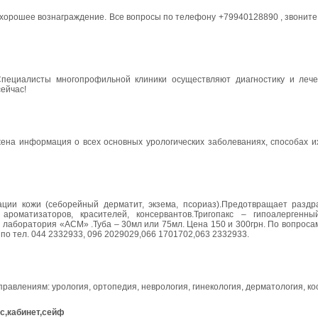
ь хорошее вознаграждение. Все вопросы по телефону +79940128890 , звоните
Специалисты многопрофильной клиники осуществляют диагностику и леч
ейчас!
ена информация о всех основных урологических заболеваниях, способах их
ии кожи (себорейный дерматит, экзема, псориаз).Предотвращает раздра
оматизаторов, красителей, консервантов.Тригопакс – гипоалергенны
 лаборатория «АСМ» .Туба – 30мл или 75мл. Цена 150 и 300грн. По вопрос
по тел. 044 2332933, 096 2029029,066 1701702,063 2332933.
правлениям: урология, ортопедия, неврология, гинекология, дерматология, ко
с,кабинет,сейф