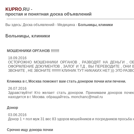
KUPRO
.RU
-
простая и понятная доска объявлений
Вы здесь:
Доска объявлений
-
Медицина
-
Больницы, клиники
Больницы, клиники
МОШЕННИКИ ОРГАНОВ !!!!!!!
18.09.2016
ОСТОРОЖНО МОШЕННИКИ ОРГАНОВ , РАЗВОДЯТ НА ДЕНЬГИ , 
ОФОРМЛЕНИЕ ДОКУМЕНТОВ , ЗАЛОГ И Т.Д , ВЫ ПЕРЕВОДИТЕ , ОНИ
ЗВОНИТЕ , НЕ ЗВОНИТЕ !!!!!!!!!! КЛИНИК ТУТ НИКАКИХ НЕТ ))) ЭТО РАЗВОД !
Клиника в г, Москва поможет вам стать донором почки или печени.
26.07.2016
Здравствуйте! Кто желает стать донором. Принимаем доноров почек
находится в г. Москва. обращайтесь. monchanc@mail.ru
Донор
03.06.2016
Донор 1 + пол муж 31 вес 83 здоров мошейников и посредников просьба
Срочно ищу донора почки