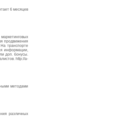
отает 6 месяцев
 маркетинговых
для продвижения
 На транспорте
ия информации,
и доп. бонусы.
стов. http://a-
нными методами
ения различных