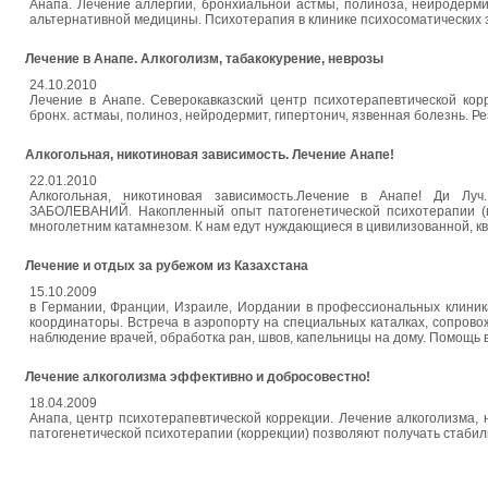
Анапа. Лечение аллергии, бронхиальной астмы, полиноза, нейродерми
альтернативной медицины. Психотерапия в клинике психосоматических заб
Лечение в Анапе. Алкоголизм, табакокурение, неврозы
24.10.2010
Лечение в Анапе. Северокавказский центр психотерапевтической корр
бронх. астмаы, полиноз, нейродермит, гипертонич, язвенная болезнь. Ре
Алкогольная, никотиновая зависимость. Лечение Анапе!
22.01.2010
Алкогольная, никотиновая зависимость.Лечение в Анапе! Ди Л
ЗАБОЛЕВАНИЙ. Накопленный опыт патогенетической психотерапии (к
многолетним катамнезом. К нам едут нуждающиеся в цивилизованной, 
Лечение и отдых за рубежом из Казахстана
15.10.2009
в Германии, Франции, Израиле, Иордании в профессиональных клиник
координаторы. Встреча в аэропорту на специальных каталках, сопров
наблюдение врачей, обработка ран, швов, капельницы на дому. Помощь в
Лечение алкоголизма эффективно и добросовестно!
18.04.2009
Анапа, центр психотерапевтической коррекции. Лечение алкоголизма,
патогенетической психотерапии (коррекции) позволяют получать стаби