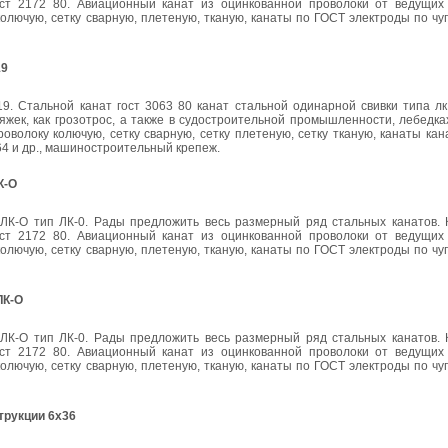
ст 2172 80. Авиационный канат из оцинкованной проволоки от ведущих
олючую, сетку сварную, плетеную, тканую, канаты по ГОСТ электроды по чуг
19
19. Стальной канат гост 3063 80 канат стальной одинарной свивки типа л
жек, как грозотрос, а также в судостроительной промышленности, лебедках
оволоку колючую, сетку сварную, сетку плетеную, сетку тканую, канаты ка
3064 и др., машиностроительный крепеж.
К-О
ЛК-О тип ЛК-0. Рады предложить весь размерный ряд стальных канатов. 
ст 2172 80. Авиационный канат из оцинкованной проволоки от ведущих
олючую, сетку сварную, плетеную, тканую, канаты по ГОСТ электроды по чуг
ЛК-О
ЛК-О тип ЛК-0. Рады предложить весь размерный ряд стальных канатов. 
ст 2172 80. Авиационный канат из оцинкованной проволоки от ведущих
олючую, сетку сварную, плетеную, тканую, канаты по ГОСТ электроды по чуг
трукции 6х36