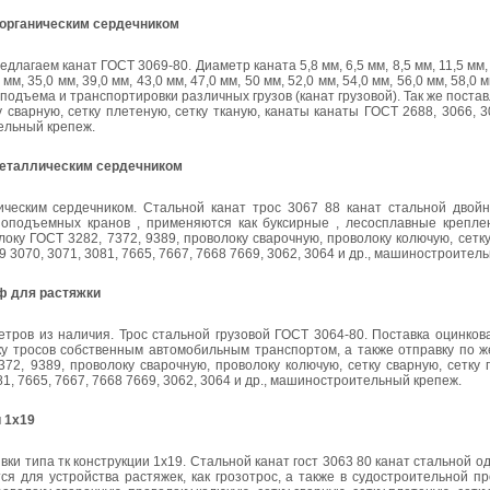
с органическим сердечником
лагаем канат ГОСТ 3069-80. Диаметр каната 5,8 мм, 6,5 мм, 8,5 мм, 11,5 мм, 
0 мм, 35,0 мм, 39,0 мм, 43,0 мм, 47,0 мм, 50 мм, 52,0 мм, 54,0 мм, 56,0 мм, 58,0
подъема и транспортировки различных грузов (канат грузовой). Так же поста
 сварную, сетку плетеную, сетку тканую, канаты канаты ГОСТ 2688, 3066, 3
тельный крепеж.
 металлическим сердечником
ическим сердечником. Стальной канат трос 3067 88 канат стальной двойн
зоподъемных кранов , применяются как буксирные , лесосплавные крепле
оку ГОСТ 3282, 7372, 9389, проволоку сварочную, проволоку колючую, сетку
9 3070, 3071, 3081, 7665, 7667, 7668 7669, 3062, 3064 и др., машиностроител
ф для растяжки
етров из наличия. Трос стальной грузовой ГОСТ 3064-80. Поставка оцинко
ку тросов собственным автомобильным транспортом, а также отправку по ж
72, 9389, проволоку сварочную, проволоку колючую, сетку сварную, сетку 
81, 7665, 7667, 7668 7669, 3062, 3064 и др., машиностроительный крепеж.
и 1x19
вки типа тк конструкции 1x19. Стальной канат гост 3063 80 канат стальной о
ся для устройства растяжек, как грозотрос, а также в судостроительной 