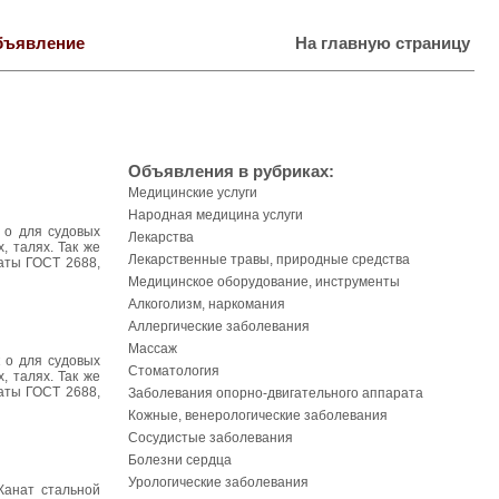
бъявление
На главную страницу
Объявления в рубриках:
Медицинские услуги
Народная медицина услуги
к о для судовых
Лекарства
, талях. Так же
Лекарственные травы, природные средства
наты ГОСТ 2688,
Медицинское оборудование, инструменты
Алкоголизм, наркомания
Аллергические заболевания
Массаж
к о для судовых
Стоматология
, талях. Так же
наты ГОСТ 2688,
Заболевания опорно-двигательного аппарата
Кожные, венерологические заболевания
Сосудистые заболевания
Болезни сердца
Урологические заболевания
Канат стальной