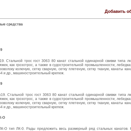
Добавить о
ные средства
19
x19. Стальной трос гост 3063 80 канат стальной одинарной свивки типа л
жек, как грозотрос, а также в судостроительной промышленности, лебедках
оволоку колючую, сетку сварную, сетку плетеную, сетку тканую, канаты ка
3064 и др., машиностроительный крепеж.
19
x19. Стальной трос гост 3063 80 канат стальной одинарной свивки типа л
жек, как грозотрос, а также в судостроительной промышленности, лебедках
оволоку колючую, сетку сварную, сетку плетеную, сетку тканую, канаты ка
3064 и др., машиностроительный крепеж.
К-О
К-О тип ЛК-0. Рады предложить весь размерный ряд стальных канатов. 