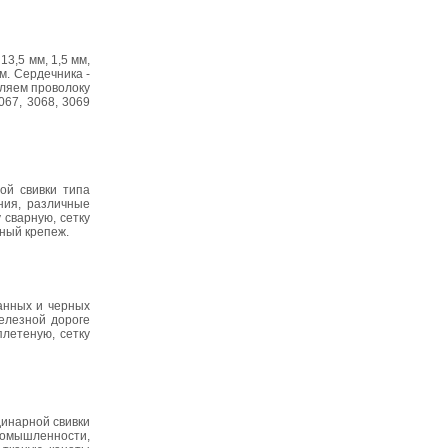
13,5 мм, 1,5 мм,
 мм. Сердечника -
вляем проволоку
067, 3068, 3069
ой свивки типа
ния, различные
 сварную, сетку
ьный крепеж.
ванных и черных
елезной дороге
плетеную, сетку
динарной свивки
промышленности,