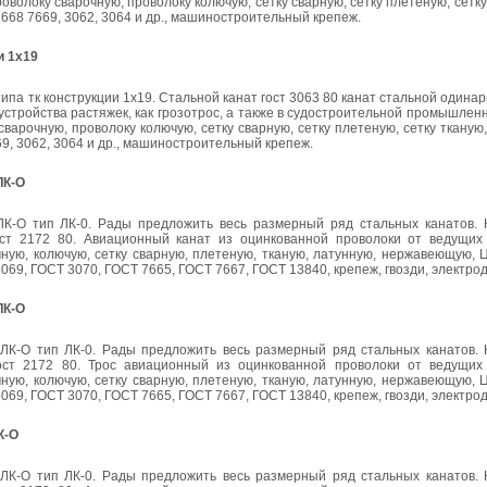
роволоку сварочную, проволоку колючую, сетку сварную, сетку плетеную, сетку
 7668 7669, 3062, 3064 и др., машиностроительный крепеж.
и 1x19
типа тк конструкции 1x19. Стальной канат гост 3063 80 канат стальной одинар
стройства растяжек, как грозотрос, а также в судостроительной промышленн
сварочную, проволоку колючую, сетку сварную, сетку плетеную, сетку тканую
669, 3062, 3064 и др., машиностроительный крепеж.
ЛК-О
К-О тип ЛК-0. Рады предложить весь размерный ряд стальных канатов. 
ст 2172 80. Авиационный канат из оцинкованной проволоки от ведущих
ную, колючую, сетку сварную, плетеную, тканую, латунную, нержавеющую, 
69, ГОСТ 3070, ГОСТ 7665, ГОСТ 7667, ГОСТ 13840, крепеж, гвозди, электро
ЛК-О
ЛК-О тип ЛК-0. Рады предложить весь размерный ряд стальных канатов. 
ост 2172 80. Трос авиационный из оцинкованной проволоки от ведущих
ную, колючую, сетку сварную, плетеную, тканую, латунную, нержавеющую, 
69, ГОСТ 3070, ГОСТ 7665, ГОСТ 7667, ГОСТ 13840, крепеж, гвозди, электро
К-О
ЛК-О тип ЛК-0. Рады предложить весь размерный ряд стальных канатов. 