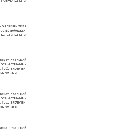
 тканую, канаты
ной свивки типа
ости, лебедках,
, канаты канаты
Канат стальной
 отечественных
ЦПВС, заклепки,
ды, метизы
Канат стальной
 отечественных
ЦПВС, заклепки,
ды, метизы
Канат стальной