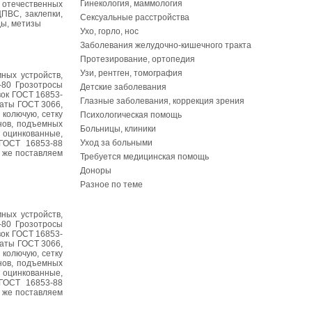
Гинекология, маммология
 отечественных
ЦПВС, заклепки,
Сексуальные расстройства
ды, метизы
Ухо, горло, нос
Заболевания желудочно-кишечного тракта
Протезирование, ортопедия
Узи, рентген, томография
ных устройств,
-80 Грозотросы
Детские заболевания
вок ГОСТ 16853-
Глазные заболевания, коррекция зрения
наты ГОСТ 3066,
 колючую, сетку
Психологическая помощь
анов, подъемных
Больницы, клиники
 оцинкованные,
Уход за больными
 ГОСТ 16853-88
 же поставляем
Требуется медицинская помощь
Доноры
Разное по теме
ных устройств,
-80 Грозотросы
вок ГОСТ 16853-
наты ГОСТ 3066,
 колючую, сетку
анов, подъемных
 оцинкованные,
 ГОСТ 16853-88
 же поставляем