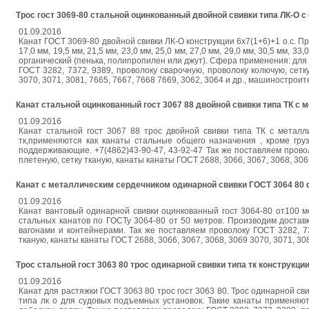
Трос гост 3069-80 стальной оцинкованный двойной свивки типа ЛК-О 
01.09.2016
Канат ГОСТ 3069-80 двойной свивки ЛК-О конструкции 6х7(1+6)+1 о.с. Пред
17,0 мм, 19,5 мм, 21,5 мм, 23,0 мм, 25,0 мм, 27,0 мм, 29,0 мм, 30,5 мм, 33,
органический (пенька, полипропилен или джут). Сфера применения: для 
ГОСТ 3282, 7372, 9389, проволоку сварочную, проволоку колючую, сетку
3070, 3071, 3081, 7665, 7667, 7668 7669, 3062, 3064 и др., машинострои
Канат стальной оцинкованный гост 3067 88 двойной свивки типа ТК с
01.09.2016
Канат стальной гост 3067 88 трос двойной свивки типа ТК с металл
тк,применяются как канаты стальные общего назначения , кроме гру
поддерживающие. +7(4862)43-90-47, 43-92-47 Так же поставляем провол
плетеную, сетку тканую, канаты канаты ГОСТ 2688, 3066, 3067, 3068, 306
Канат с металлическим сердечником одинарной свивки ГОСТ 3064 80 
01.09.2016
Канат вантовый одинарной свивки оцинкованный гост 3064-80 от100 м
стальных канатов по ГОСТу 3064-80 от 50 метров. Производим достав
вагонами и контейнерами. Так же поставляем проволоку ГОСТ 3282, 73
тканую, канаты канаты ГОСТ 2688, 3066, 3067, 3068, 3069 3070, 3071, 30
Трос стальной гост 3063 80 трос одинарной свивки типа тк конструкци
01.09.2016
Канат для растяжки ГОСТ 3063 80 трос гост 3063 80. Трос одинарной сви
типа лк о для судовых подъемных установок. Такие канаты применяют