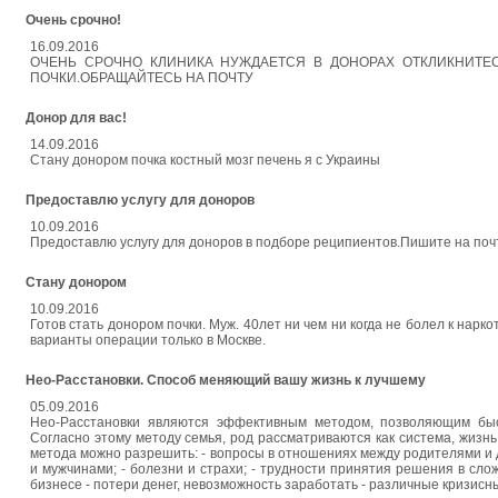
Очень срочно!
16.09.2016
ОЧЕНЬ СРОЧНО КЛИНИКА НУЖДАЕТСЯ В ДОНОРАХ ОТКЛИКНИТЕ
ПОЧКИ.ОБРАЩАЙТЕСЬ НА ПОЧТУ
Донор для вас!
14.09.2016
Стану донором почка костный мозг печень я с Украины
Предоставлю услугу для доноров
10.09.2016
Предоставлю услугу для доноров в подборе реципиентов.Пишите на почт
Стану донором
10.09.2016
Готов стать донором почки. Муж. 40лет ни чем ни когда не болел к нар
варианты операции только в Москве.
Нео-Расстановки. Способ меняющий вашу жизнь к лучшему
05.09.2016
Нео-Расстановки являются эффективным методом, позволяющим быс
Согласно этому методу семья, род рассматриваются как система, жиз
метода можно разрешить: - вопросы в отношениях между родителями и 
и мужчинами; - болезни и страхи; - трудности принятия решения в сло
бизнесе - потери денег, невозможность заработать - различные кризисны