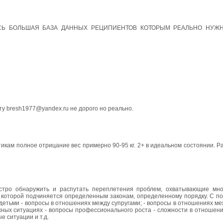
СЬ БОЛЬШАЯ БАЗА ДАННЫХ РЕЦИПИЕНТОВ КОТОРЫМ РЕАЛЬНО НУЖН
у bresh1977@yandex.ru не дорого но реально.
котикам полное отрицание вес примерно 90-95 кг. 2+ в идеальном состоянии. 
тро обнаружить и распутать переплетения проблем, охватывающие мно
нь которой подчиняется определенным законам, определенному порядку. С 
детьми - вопросы в отношениях между супругами; - вопросы в отношениях 
жных ситуациях - вопросы профессионального роста - сложности в отношени
е ситуации и т.д.