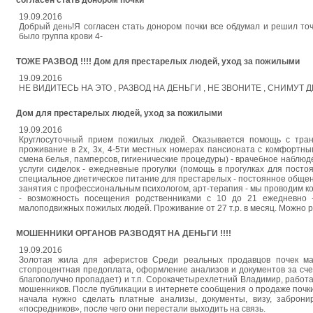
согласен стать донором почки
19.09.2016
Добрый день!Я согласен стать донором почки все обдумал и решил точ
было группа крови 4-
ТОЖЕ РАЗВОД !!!! Дом для престарелых людей, уход за пожилыми
19.09.2016
НЕ ВИДИТЕСЬ НА ЭТО , РАЗВОД НА ДЕНЬГИ , НЕ ЗВОНИТЕ , СНИМУТ ДЕНЬГ
Дом для престарелых людей, уход за пожилыми
19.09.2016
Круглосуточный прием пожилых людей. Оказывается помощь с тран
проживание в 2х, 3х, 4-5ти местных номерах пансионата с комфортны
смена белья, памперсов, гигиенические процедуры) - врачебное наблюд
услуги сиделок - ежедневные прогулки (помощь в прогулках для пост
специальное диетическое питание для престарелых - постоянное общен
занятия с профессиональным психологом, арт-терапия - мы проводим ко
- возможность посещения родственниками с 10 до 21 ежедневно 
малоподвижных пожилых людей. Проживание от 27 т.р. в месяц. Можно р
МОШЕННИКИ ОРГАНОВ РАЗВОДЯТ НА ДЕНЬГИ !!!!
19.09.2016
Золотая жила для аферистов Среди реальных продавцов почек ма
стопроцентная предоплата, оформление анализов и документов за счет
благополучно пропадает) и т.п. Сорокачетырехлетний Владимир, работа
мошенников. После публикации в интернете сообщения о продаже почки,
начала нужно сделать платные анализы, документы, визу, заброни
«посредников», после чего они перестали выходить на связь.