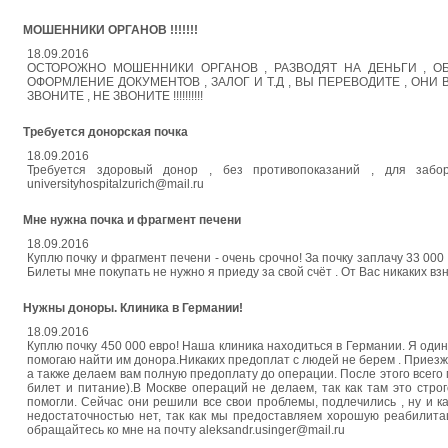
МОШЕННИКИ ОРГАНОВ !!!!!!!
18.09.2016
ОСТОРОЖНО МОШЕННИКИ ОРГАНОВ , РАЗВОДЯТ НА ДЕНЬГИ , 
ОФОРМЛЕНИЕ ДОКУМЕНТОВ , ЗАЛОГ И Т.Д , ВЫ ПЕРЕВОДИТЕ , ОНИ
ЗВОНИТЕ , НЕ ЗВОНИТЕ !!!!!!!!!!
Требуется донорская почка
18.09.2016
Требуется здоровый донор , без противопоказаний , для забо
universityhospitalzurich@mail.ru
Мне нужна почка и фрагмент печени
18.09.2016
Куплю почку и фрагмент печени - очень срочно! За почку заплачу 33 000
Билеты мне покупать не нужно я приеду за свой счёт . От Вас никаких вз
Нужны доноры. Клиника в Германии!
18.09.2016
Куплю почку 450 000 евро! Наша клиника находиться в Германии. Я один
помогаю найти им донора.Никаких предоплат с людей не берем . Приезж
а также делаем вам полную предоплату до операции. После этого всего м
билет и питание).В Москве операций не делаем, так как там это стр
помогли. Сейчас они решили все свои проблемы, подлечились , ну и к
недостаточностью нет, так как мы предоставляем хорошую реабилита
обращайтесь ко мне на почту aleksandr.usinger@mail.ru