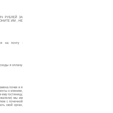
ЯЧ РУБЛЕЙ ЗА
ОНИТЕ ИМ , НЕ
ся на почту :
сходы я оплачу.
амена почки и я
енты о клинике,
 ему гостиницу,
пожалели) мы им
блем с почечной
ть свой орган,