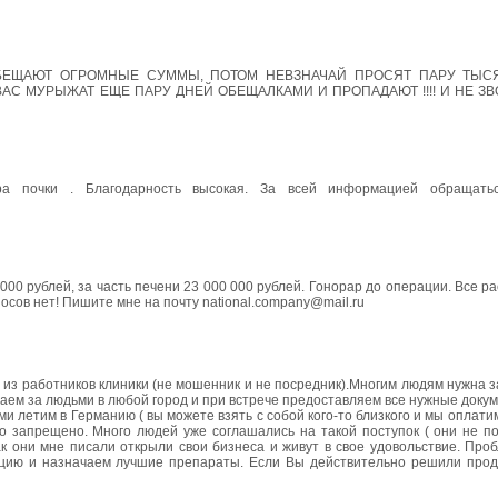
ОБЕЩАЮТ ОГРОМНЫЕ СУММЫ, ПОТОМ НЕВЗНАЧАЙ ПРОСЯТ ПАРУ ТЫС
 ВАС МУРЫЖАТ ЕЩЕ ПАРУ ДНЕЙ ОБЕЩАЛКАМИ И ПРОПАДАЮТ !!!! И НЕ ЗВ
ра почки . Благодарность высокая. За всей информацией обращать
 000 рублей, за часть печени 23 000 000 рублей. Гонорар до операции. Все ра
носов нет! Пишите мне на почту national.company@mail.ru
 из работников клиники (не мошенник и не посредник).Многим людям нужна з
аем за людьми в любой город и при встрече предоставляем все нужные докум
и летим в Германию ( вы можете взять с собой кого-то близкого и мы оплатим
ого запрещено. Много людей уже соглашались на такой поступок ( они не 
ак они мне писали открыли свои бизнеса и живут в свое удовольствие. Про
цию и назначаем лучшие препараты. Если Вы действительно решили прода