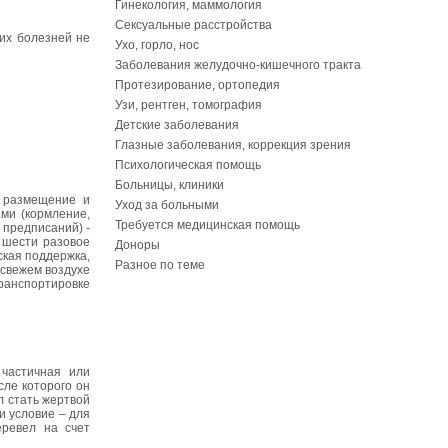
Гинекология, маммология
Сексуальные расстройства
ких болезней не
Ухо, горло, нос
Заболевания желудочно-кишечного тракта
Протезирование, ортопедия
Узи, рентген, томография
Детские заболевания
Глазные заболевания, коррекция зрения
Психологическая помощь
Больницы, клиники
- размещение и
Уход за больными
ми (кормление,
Требуется медицинская помощь
 предписаний) -
- шести разовое
Доноры
ская поддержка,
Разное по теме
 свежем воздухе
анспортировке
частичная или
сле которого он
л стать жертвой
и условие – для
еревел на счет