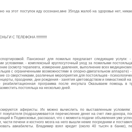
но на этот поступок иду осознано,мне 35года жалоб на здоровье нет, ника
И С ТЕЛЕФОНА !!!!!!!!!!!!
спортировкой. Пансионат для пожилых предлагает следующие услуги: 
ми условиями. - комплексный круглосуточный уход за пожилыми постояльца
ение (осмотр терапевта, измерение давления, выполнение всех медицинских
ояльцев с ограниченными возможностями в опорно-двигательном аппарате) 
ие со сверстниками, различные мероприятия для постояльцев - психологиче
нцерты, праздники, дни рождения - занятия цветоводством и гимнастикой на
- реабилитационная программа после инсульта Оказываем помощь в тр
азместить постояльца на несколько дней.
скируются аферисты. Их можно вычислить по выставленным условиям: 
 покупателя (подразумевается перечисление денег на счет лже-донора, по
ющий в Подмосковье, рассказал, что с момента подачи объявления уже успе
 части печени и костного мозга на него вышли некие посредники и поставил
ровать авиабилеты. Владимир взял кредит (около 40 тысяч в банке), п