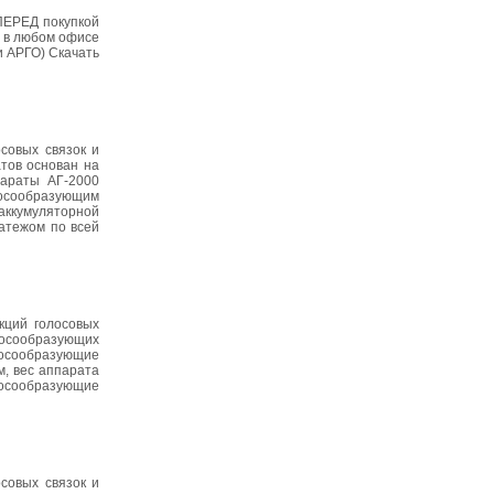
ПЕРЕД покупкой
% в любом офисе
и АРГО) Скачать
совых связок и
тов основан на
параты АГ-2000
олосообразующим
 аккумуляторной
атежом по всей
кций голосовых
лосообразующих
лосообразующие
м, вес аппарата
лосообразующие
совых связок и