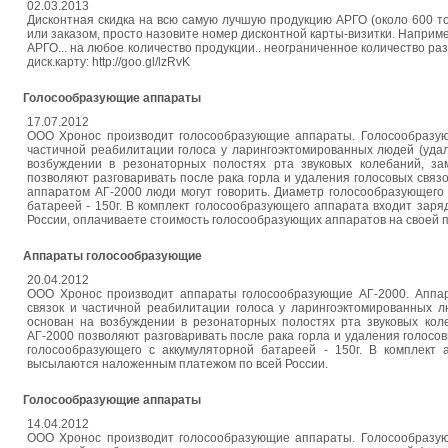
02.03.2013
Дисконтная скидка на всю самую лучшую продукцию АРГО (около 600 
или заказом, просто назовите номер дисконтной карты-визитки. Наприме
АРГО... на любое количество продукции.. неограниченное количество ра
диск.карту: http://goo.gl/lzRvK
Голосообразующие аппараты
17.07.2012
ООО Хронос производит голосообразующие аппараты. Голосообразую
частичной реабилитации голоса у ларингоэктомированных людей (уда
возбуждении в резонаторных полостях рта звуковых колебаний, з
позволяют разговаривать после рака горла и удаления голосовых свя
аппаратом АГ-2000 люди могут говорить. Диаметр голосообразующего 
батареей - 150г. В комплект голосообразующего аппарата входит за
России, оплачиваете стоимость голосообразующих аппаратов на своей п
Аппараты голосообразующие
20.04.2012
ООО Хронос производит аппараты голосообразующие АГ-2000. Аппа
связок и частичной реабилитации голоса у ларингоэктомированных л
основан на возбуждении в резонаторных полостях рта звуковых кол
АГ-2000 позволяют разговаривать после рака горла и удаления голосов
голосообразующего с аккумуляторной батареей - 150г. В комплект
высылаются наложенным платежом по всей России.
Голосообразующие аппараты
14.04.2012
ООО Хронос производит голосообразующие аппараты. Голосообразую