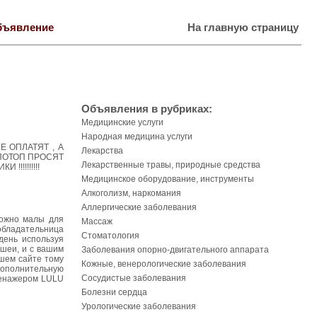
бъявление
На главную страницу
Объявления в рубриках:
Медицинские услуги
Народная медицина услуги
Е ОПЛАТЯТ , А
Лекарства
 ПОТОП ПРОСЯТ
Лекарственные травы, природные средства
!!!!!!!!!
Медицинское оборудование, инструменты
Алкоголизм, наркомания
Аллергические заболевания
тожно малы для
Массаж
 обладательница
Стоматология
день используя
шеи, и с вашим
Заболевания опорно-двигательного аппарата
шем сайте тому
Кожные, венерологические заболевания
 дополнительную
Сосудистые заболевания
ренажером LULU
Болезни сердца
Урологические заболевания