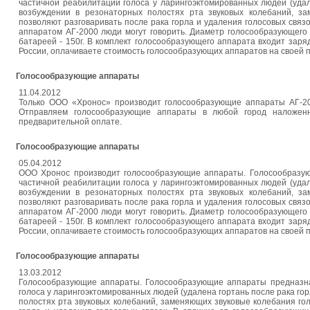
частичной реабилитации голоса у ларингоэктомированных людей (уда
возбуждении в резонаторных полостях рта звуковых колебаний, з
позволяют разговаривать после рака горла и удаления голосовых свя
аппаратом АГ-2000 люди могут говорить. Диаметр голосообразующего 
батареей - 150г. В комплект голосообразующего аппарата входит за
России, оплачиваете стоимость голосообразующих аппаратов на своей п
Голосообразующие аппараты
11.04.2012
Только ООО «Хронос» производит голосообразующие аппараты АГ-2
Отправляем голосообразующие аппараты в любой город наложен
предварительной оплате.
Голосообразующие аппараты
05.04.2012
ООО Хронос производит голосообразующие аппараты. Голосообразую
частичной реабилитации голоса у ларингоэктомированных людей (уда
возбуждении в резонаторных полостях рта звуковых колебаний, з
позволяют разговаривать после рака горла и удаления голосовых свя
аппаратом АГ-2000 люди могут говорить. Диаметр голосообразующего 
батареей - 150г. В комплект голосообразующего аппарата входит за
России, оплачиваете стоимость голосообразующих аппаратов на своей п
Голосообразующие аппараты
13.03.2012
Голосообразующие аппараты. Голосообразующие аппараты предназна
голоса у ларингоэктомированных людей (удалена гортань после рака г
полостях рта звуковых колебаний, заменяющих звуковые колебания го