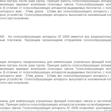
лена гортань после рака горла). Принцип работы голосообразующих аппара
аменяющих звуковые колебания голосовых связок. Голосообразующие ап
зок. В отличие от голосообразующих аппаратов выдаваемых бесплатно, с г
аппарата: макс - 37мм, длина - 115мм, вес голосообразующего аппарата с
рядное устройство. Голосообразующие аппараты высылаются наложенным пл
очте при получении.
000 . На голосообразующие аппараты АГ-2000 имеются все разрешитель
ным платежом. Торгующим организациям отправляем голосообразующи
щие аппараты предназначены для компенсации утраченных функций голо
лена гортань после рака горла). Принцип работы голосообразующих аппара
аменяющих звуковые колебания голосовых связок. Голосообразующие ап
зок. В отличие от голосообразующих аппаратов выдаваемых бесплатно, с г
аппарата: макс - 37мм, длина - 115мм, вес голосообразующего аппарата с
рядное устройство. Голосообразующие аппараты высылаются наложенным пл
очте при получении.
чены для компенсации утраченных функций голосовых связок и частично
орла). Принцип работы голосообразующих аппаратов основан на возбуждении
лосовых связок. Голосообразующие аппараты АГ-2000 позволяют разговарив