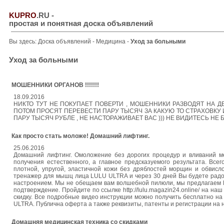
KUPRO
.RU
-
простая и понятная доска объявлений
Вы здесь:
Доска объявлений
-
Медицина
-
Уход за больными
Уход за больными
МОШЕННИКИ ОРГАНОВ !!!!!!!
18.09.2016
НИКТО ТУТ НЕ ПОКУПАЕТ ПОВЕРТИ , МОШЕННИКИ РАЗВОДЯТ НА ДЕ
ПОТОМ ПРОСЯТ ПЕРЕВЕСТИ ПАРУ ТЫСЯЧ ЗА КАКУЮ ТО СТРАХОВКУ 
ПАРУ ТЫСЯЧ РУБЛЕ , НЕ НАСТОРАЖИВАЕТ ВАС ))) НЕ ВИДИТЕСЬ НЕ БУД
Как просто стать моложе! Домашний лифтинг.
25.06.2016
Домашний лифтинг. Омоложение без дорогих процедур и вливаний ме
получения естественного, а главное предсказуемого результата. Все
плотной, упругой, эластичной кожи без дряблостей морщин и обвисло
тренажер для мышц лица LULU ULTRA и через 30 дней Вы будете радо
настроением. Мы не обещаем вам волшебной пилюли, мы предлагаем В
подтверждение. Пройдите по ссылке http://lulu.magazin24.online/ на 
скидку. Все подробные видео инструкции можно получить бесплатно н
ULTRA. Публична оферта а также реквизиты, патенты и регистрации на 
Домашняя медицинская техника со скидками