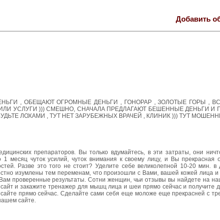
Добавить о
НЬГИ , ОБЕЩАЮТ ОГРОМНЫЕ ДЕНЬГИ , ГОНОРАР , ЗОЛОТЫЕ ГОРЫ , ВС
ИЛИ УСЛУГИ ))) СМЕШНО, СНАЧАЛА ПРЕДЛАГАЮТ БЕШЕННЫЕ ДЕНЬГИ И
ЬТЕ ЛОХАМИ , ТУТ НЕТ ЗАРУБЕЖНЫХ ВРАЧЕЙ , КЛИНИК ))) ТУТ МОШЕННИКИ !
дицинских препараторов. Вы только вдумайтесь, в эти затраты, они нич
го 1 месяц чуток усилий, чуток внимания к своему лицу, и Вы прекрасная
стей. Разве это того не стоит? Уделите себе великолепной 10-20 мин. в 
стно изумлены тем переменам, что произошли с Вами, вашей кожей лица и 
ам проверенные результаты. Сотни женщин, чьи отзывы вы найдете на на
наш сайт и закажите тренажер для мышц лица и шеи прямо сейчас и получите
а сайте прямо сейчас. Сделайте сами себя еще моложе еще прекрасней с т
нашем сайте.