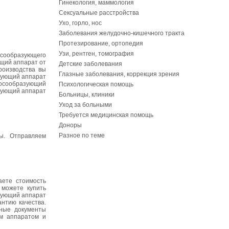
Гинекология, маммология
Сексуальные расстройства
Ухо, горло, нос
Заболевания желудочно-кишечного тракта
Протезирование, ортопедия
Узи, рентген, томография
осообразующего
ющий аппарат от
Детские заболевания
роизводства вы
Глазные заболевания, коррекция зрения
азующий аппарат
лосообразующий
Психологическая помощь
зующий аппарат
Больницы, клиники
Уход за больными
Требуется медицинская помощь
Доноры
Разное по теме
ы. Отправляем
аете стоимость
 можете купить
зующий аппарат
нтию качества.
ьные документы
им аппаратом и