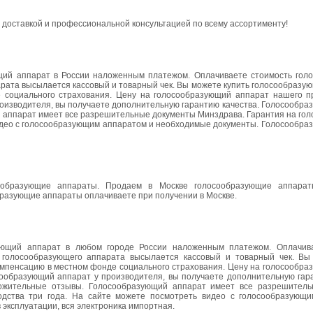
доставкой и профессиональной консультацией по всему ассортименту!
щий аппарат в России наложенным платежом. Оплачиваете стоимость гол
арата высылается кассовый и товарный чек. Вы можете купить голосообразу
 социального страхования. Цену на голосообразующий аппарат нашего п
роизводителя, вы получаете дополнительную гарантию качества. Голосообр
 аппарат имеет все разрешительные документы Минздрава. Гарантия на го
видео с голосообразующим аппаратом и необходимые документы. Голосообра
ообразующие аппараты. Продаем в Москве голосообразующие аппарат
разующие аппараты оплачиваете при получении в Москве.
ующий аппарат в любом городе России наложенным платежом. Оплачив
 голосообразующего аппарата высылается кассовый и товарный чек. Вы
омпенсацию в местном фонде социального страхования. Цену на голосообра
сообразующий аппарат у производителя, вы получаете дополнительную гара
ожительные отзывы. Голосообразующий аппарат имеет все разрешител
одства три года. На сайте можете посмотреть видео с голосообразующ
эксплуатации, вся электроника импортная.