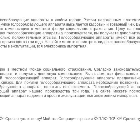
лосообразующие аппараты в любом городе России наложенным платежо
окупке голосообразующего аппарата высылается кассовый и товарный чек. В
ую компенсацию в местном фонде социального страхования. Цену на го
упая голосообразующие аппараты у производителя, вы получаете дополните
 только положительные отзывы. Голосообразующие аппараты имеют все 
 производства три года. На сайте можете посмотреть видео с голосообраз
ы в эксплуатации, вся электроника импортная.
ию в местном Фонде социального страхования. Согласно законодательс
аппарат и получить денежную компенсацию. Высылаем все финансовые 
ый голосообразующий аппарат. Голосообразующие аппараты предназнач
 связок. Для покупки голосообразующего аппарата необходимо позвонить
образующего аппарата, оплатить его стоимость. Голосообразующий апп
ющий аппарат нашего производства три года. На сайте можете посмо
щий аппарат надежен и прост в эксплуатации, вся электроника импортная.
! Срочно куплю почку! Мой тел Операция в россии КУПЛЮ ПОЧКУ! Срочно ку