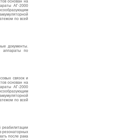
тов основан на
параты АГ-2000
олосообразующим
 аккумуляторной
атежом по всей
ные документы.
е аппараты по
совых связок и
тов основан на
параты АГ-2000
олосообразующим
 аккумуляторной
атежом по всей
й реабилитации
 в резонаторных
ать после рака