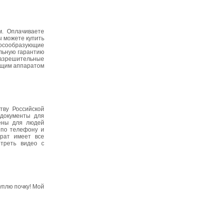
м. Оплачиваете
ы можете купить
лосообразующие
льную гарантию
разрешительные
ующим аппаратом
тву Российской
документы для
ены для людей
 по телефону и
арат имеет все
треть видео с
плю почку! Мой