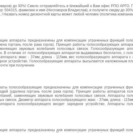
товаров) до 30%! Смело отправляйтесь в ближайший к Вам офис РПО АРГО. 
р: 504315, фамилию и имя (Несговоров Владислав), и получите скидку до 30
з..! Назвать номер дисконтной карты может любой человек (политика компани
щие аппараты предназначены для компенсации утраченных функций голо
лена гортань после рака горла). Принцип работы голосообразующих аппара
аменяющих звуковые колебания голосовых связок. Голосообразующие ап
зок. В отличие от голосообразующих аппаратов выдаваемых бесплатно, с г
аппарата: макс - 37мм, длина - 115мм, вес голосообразующего аппарата с
рядное устройство. Голосообразующие аппараты высылаются наложенным пл
очте при получении.
раты голосообразующие предназначены для компенсации утраченных фун
юдей (удалена гортань после рака горла). Принцип работы аппаратов го
ебаний, заменяющих звуковые колебания голосовых связок. Аппараты го
ых связок. Диаметр аппарата голосообразующего: макс - 37мм, длина - 115м
 аппарата голосообразующего входит зарядное устройство. Аппараты го
щие аппараты предназначены для компенсации утраченных функций голо