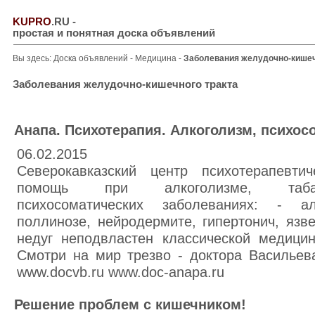
KUPRO
.RU
-
простая и понятная доска объявлений
Вы здесь:
Доска объявлений
-
Медицина
-
Заболевания желудочно-кишеч
Заболевания желудочно-кишечного тракта
Анапа. Психотерапия. Алкоголизм, психос
06.02.2015
Северокавказский центр психотерапевти
помощь при алкоголизме, табако
психосоматических заболеваниях: - ал
поллинозе, нейродермите, гипертонич, язв
недуг неподвластен классической медици
Смотри на мир трезво - доктора Васильев
www.docvb.ru www.doc-anapa.ru
Решение проблем с кишечником!