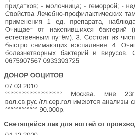
придатков; - молочница; - геморрой; - н
Свойства Лечебно-профилактических там
применения 1 ед. препарата, наблюда
Очищает от накопившихся бактерий (
естественным путём). 3. Состоит из чис
быстро снимающих воспаление. 4. Очи
болезнетворных бактерий и вирусов. 
0675907567 0933393725
ДОНОР ООЦИТОВ
07.03.2010
°°°°°°°°°°°°°°°°°°°°° Москва. мне 23г
вол.св.рус./гл.сер.гол имеются анализы сы
°°°°°°°°°°°° 90.000р.
Светящийся лак для ногтей от произво
04.12.2009