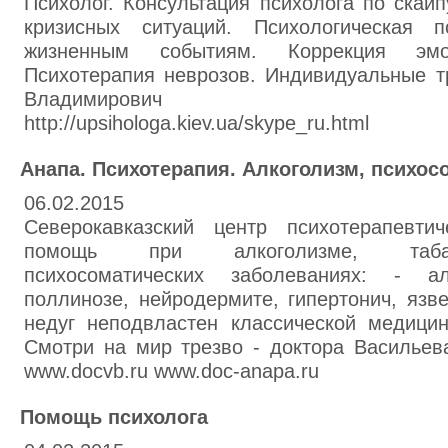
Психолог. Консультация психолога по скай
кризисных ситуаций. Психологическая 
жизненным событиям. Коррекция эмоц
Психотерапия неврозов. Индивидуальные т
Владимирович sadovsk
http://upsihologa.kiev.ua/skype_ru.html
Анапа. Психотерапия. Алкоголизм, психос
06.02.2015
Северокавказский центр психотерапевти
помощь при алкоголизме, табако
психосоматических заболеваниях: - ал
поллинозе, нейродермите, гипертонич, язв
недуг неподвластен классической медици
Смотри на мир трезво - доктора Васильев
www.docvb.ru www.doc-anapa.ru
Помощь психолога