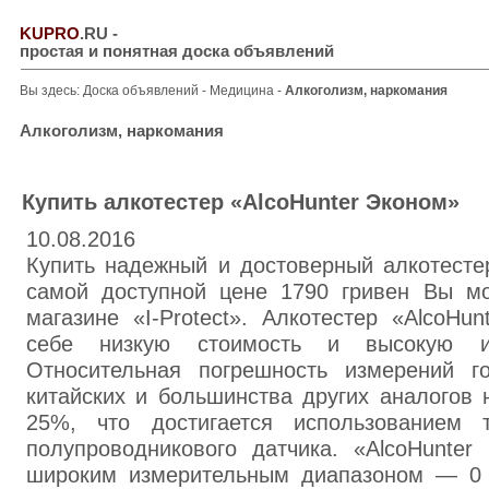
KUPRO
.RU
-
простая и понятная доска объявлений
Вы здесь:
Доска объявлений
-
Медицина
-
Алкоголизм, наркомания
Алкоголизм, наркомания
Купить алкотестер «AlcoHunter Эконом»
10.08.2016
Купить надежный и достоверный алкотесте
самой доступной цене 1790 гривен Вы м
магазине «I-Protect». Алкотестер «AlcoHu
себе низкую стоимость и высокую из
Относительная погрешность измерений г
китайских и большинства других аналогов
25%, что достигается использованием т
полупроводникового датчика. «AlcoHunter
широким измерительным диапазоном — 0 