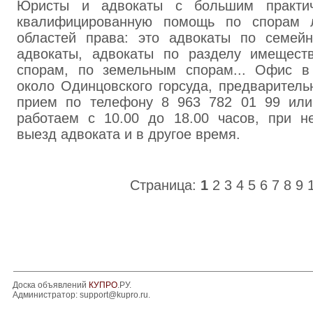
Юристы и адвокаты с большим практич
квалифицированную помощь по спорам 
областей права: это адвокаты по семей
адвокаты, адвокаты по разделу имещест
спорам, по земельным спорам... Офис в
около Одинцовского горсуда, предваритель
прием по телефону 8 963 782 01 99 или
работаем с 10.00 до 18.00 часов, при н
выезд адвоката и в другое время.
Страница:
1
2
3
4
5
6
7
8
9
Доска объявлений
КУПРО
.РУ.
Администратор:
support@kupro.ru
.