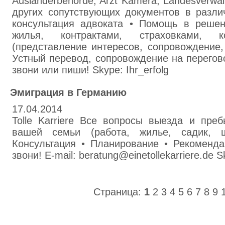
Ausländerbehörde, Arzt Kamera, Landesverw
других сопутствующих документов в разли
консультация адвоката • Помощь в реше
жилья, контрактами, страховками, 
(представление интересов, сопровождение,
Устный перевод, сопровождение на перегов
звони или пиши! Skype: Ihr_erfolg
Эмиграция в Германию
17.04.2014
Tolle Karriere Все вопросы выезда и преб
вашей семьи (работа, жилье, садик, ш
Консультация • Планирование • Рекоменда
звони! E-mail: beratung@einetollekarriere.de Sk
Страница:
1
2
3
4
5
6
7
8
9