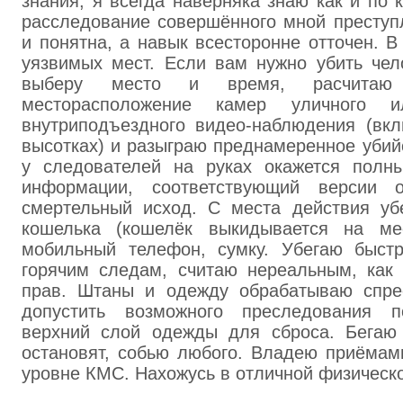
знания, я всегда наверняка знаю как и по
расследование совершённого мной преступ
и понятна, а навык всесторонне отточен. 
уязвимых мест. Если вам нужно убить чел
выберу место и время, расчитаю
месторасположение камер уличного 
внутриподъездного видео-наблюдения (вк
высотках) и разыграю преднамеренное убий
у следователей на руках окажется полн
информации, соответствующий версии о
смертельный исход. С места действия убе
кошелька (кошелёк выкидывается на мес
мобильный телефон, сумку. Убегаю быст
горячим следам, считаю нереальным, как 
прав. Штаны и одежду обрабатываю спре
допустить возможного преследования 
верхний слой одежды для сброса. Бегаю 
остановят, собью любого. Владею приёмам
уровне КМС. Нахожусь в отличной физическ