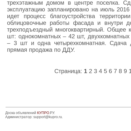
трехэтажным домом в центре поселка. С
эксплуатацию запланировано на июль 2016
идет процесс благоустройства территори
облицовочные работы фасада и внутри д
трехподъездный многоквартирный. Общее к
шт: однокомнатных – 42 шт, двухкомнатных
– 3 шт и одна четырехкомнатная. Сдача д
прямая продажа по ДДУ.
Страница:
1
2
3
4
5
6
7
8
9
Доска объявлений
КУПРО
.РУ.
Администратор:
support@kupro.ru
.