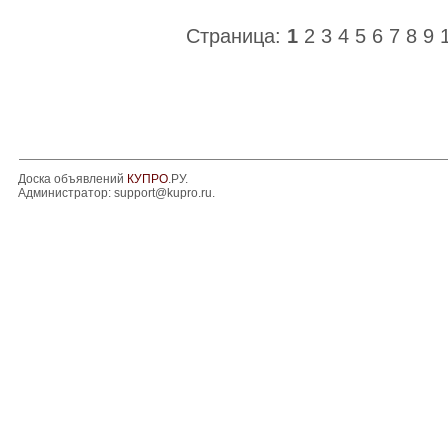
Страница:
1
2
3
4
5
6
7
8
9
Доска объявлений
КУПРО
.РУ.
Администратор:
support@kupro.ru
.