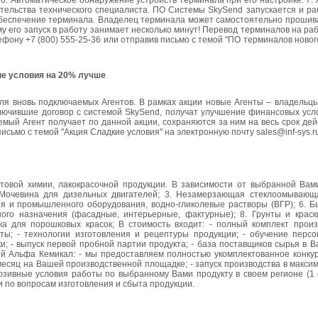
 6. Автоматическое обнаружение устройств терминала при его настройке. 7.
тельства технического специалиста. ПО Системы SkySend запускается и ра
обеспечение терминала. Владелец терминала может самостоятельно прошива
у его запуск в работу занимает несколько минут! Перевод терминалов на ра
ону +7 (800) 555-25-36 или отправив письмо с темой "ПО терминалов новог
е условия на 20% лучше
для вновь подключаемых Агентов. В рамках акции новые Агенты – владельц
ключившие договор с системой SkySend, получат улучшение финансовых усл
мый Агент получает по данной акции, сохраняются за ним на весь срок дей
исьмо с темой "Акция Сладкие условия" на электронную почту sales@inf-sys.r
товой химии, лакокрасочной продукции. В зависимости от выбранной Вам
Мочевина для дизельных двигателей; 3. Незамерзающая стеклоомывающа
ия и промышленного оборудования, водно-гликолевые растворы (ВГР); 6. Б
ого назначения (фасадные, интерьерные, фактурные); 8. Грунты и краск
ка для порошковых красок; В стоимость входит: - полный комплект произ
ы; - технологии изготовления и рецептуры продукции; - обучение персон
; - выпуск первой пробной партии продукта; - база поставщиков сырья в В
ей Альфа Кемикал: - мы предоставляем полностью укомплектованное конку
месяц на Вашей производственной площадке; - запуск производства в макси
клюзивные условия работы по выбранному Вами продукту в своем регионе (
и по вопросам изготовления и сбыта продукции.