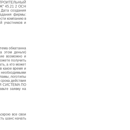
"СТРОИТЕЛЬНЫЙ
Ж" 45.21 2 ОСН
 Дата создания
оздания фирмы:
ести компанию в
й участников и
тема обкатанна
а этом деньги)
ние возможно и
можете получить
ть, а кто может
в какое время и
с необходимыми
кламы, логотипы
о срока действия
ЩАЯ СИСТЕМА ПО
ьте заявку на
аскрою все свои
сть шанс начать