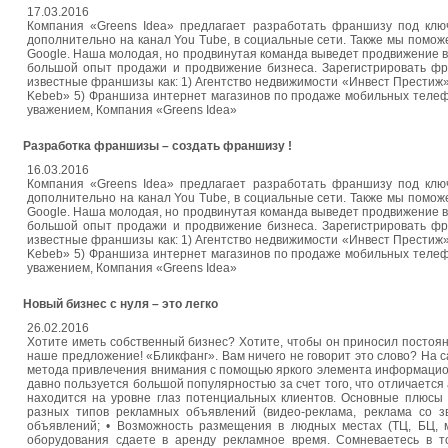
17.03.2016
Компания «Greens Idea» предлагает разработать франшизу под клю
дополнительно на канал You Tube, в социальные сети. Также мы помож
Google. Наша молодая, но продвинутая команда выведет продвижение 
большой опыт продажи и продвижение бизнеса. Зарегистрировать фра
известные франшизы как: 1) Агентство недвижимости «Инвест Престиж» 
Kebeb» 5) Франшиза интернет магазинов по продаже мобильных телефо
уважением, Компания «Greens Idea»
Разработка франшизы – создать франшизу !
16.03.2016
Компания «Greens Idea» предлагает разработать франшизу под клю
дополнительно на канал You Tube, в социальные сети. Также мы помож
Google. Наша молодая, но продвинутая команда выведет продвижение 
большой опыт продажи и продвижение бизнеса. Зарегистрировать фра
известные франшизы как: 1) Агентство недвижимости «Инвест Престиж» 
Kebeb» 5) Франшиза интернет магазинов по продаже мобильных телефо
уважением, Компания «Greens Idea»
Новый бизнес с нуля – это легко
26.02.2016
Хотите иметь собственный бизнес? Хотите, чтобы он приносил постоян
наше предложение! «Бликфанг». Вам ничего не говорит это слово? На са
метода привлечения внимания с помощью яркого элемента информацион
давно пользуется большой популярностью за счет того, что отличается
находится на уровне глаз потенциальных клиентов. Основные плюсы 
разных типов рекламных объявлений (видео-реклама, реклама со зву
объявлений; • Возможность размещения в людных местах (ТЦ, БЦ, ме
оборудования сдаете в аренду рекламное время. Сомневаетесь в т