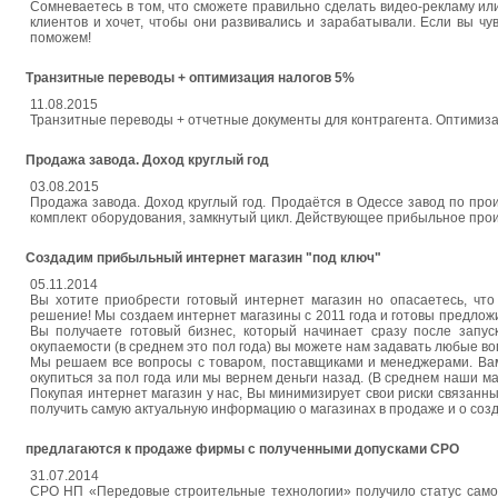
Сомневаетесь в том, что сможете правильно сделать видео-рекламу и
клиентов и хочет, чтобы они развивались и зарабатывали. Если вы чув
поможем!
Транзитные переводы + оптимизация налогов 5%
11.08.2015
Транзитные переводы + отчетные документы для контрагента. Оптимиза
Продажа завода. Доход круглый год
03.08.2015
Продажа завода. Доход круглый год. Продаётся в Одессе завод по про
комплект оборудования, замкнутый цикл. Действующее прибыльное про
Создадим прибыльный интернет магазин "под ключ"
05.11.2014
Вы хотите приобрести готовый интернет магазин но опасаетесь, чт
решение! Мы создаем интернет магазины с 2011 года и готовы предложи
Вы получаете готовый бизнес, который начинает сразу после запу
окупаемости (в среднем это пол года) вы можете нам задавать любые 
Мы решаем все вопросы с товаром, поставщиками и менеджерами. Вам
окупиться за пол года или мы вернем деньги назад. (В среднем наши ма
Покупая интернет магазин у нас, Вы минимизирует свои риски связанн
получить самую актуальную информацию о магазинах в продаже и о созд
предлагаются к продаже фирмы с полученными допусками СРО
31.07.2014
СРО НП «Передовые строительные технологии» получило статус самор