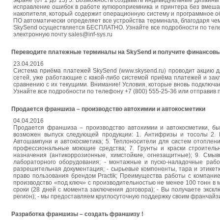
экране (от 1 до 15) 5. Возможность создавать индивидуальные дизайны
исправление ошибок в работе купюроприемника и принтера без вмеша
накопителя, который содержит операционную систему и программное 
ПО автоматически определяет все устройства терминала, благодаря чем
SkySend осуществляется БЕСПЛАТНО. Узнайте все подробности по телеф
электронную почту sales@inf-sys.ru
Переводите платежные терминалы на SkySend и получите финансовы
23.04.2016
Система приёма платежей SkySend (www.skysend.ru) проводит акцию 
сетей, уже работающие с какой-либо системой приёма платежей и за
сравнению с их текущими. Внимание! Условия, которые вновь подключае
Узнайте все подробности по телефону +7 (800) 555-25-36 или отправив п
Продается франшиза – производство автохимии и автокосметики
04.04.2016
Продается франшиза – производство автохимии и автокосметики, бы
возможен выпуск следующей продукции: 1. Антифризы и тосолы 2. 
Автошампуни и автокосметика; 5. Теплоносители для систем отоплен
профессиональные моющие средства; 7. Грунты и краски строительн
назначения (антикоррозионные, химстойкие, огнезащитные); 9. Смыв
лабораторного оборудования; - монтажные и пуско-наладочные работ
разрешительная документация; - сырьевые компоненты, тара и этикетки
право пользования брендом Practik; Преимущества работы с компани
производство «под ключ» с производительностью не менее 100 тонн в 
сроки (28 дней с момента заключения договора); - Вы получаете экс
регион); - мы предоставляем круглосуточную поддержку своим франчайз
Разработка франшизы – создать франшизу !