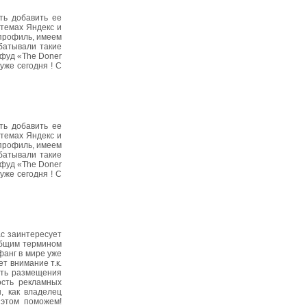
ть добавить ее
стемах Яндекс и
 профиль, имеем
батывали такие
 фуд «The Doner
уже сегодня ! C
ть добавить ее
стемах Яндекс и
 профиль, имеем
батывали такие
 фуд «The Doner
уже сегодня ! C
ас заинтересует
 общим термином
фанг в мире уже
т внимание т.к.
сть размещения
ость рекламных
, как владелец
 этом поможем!