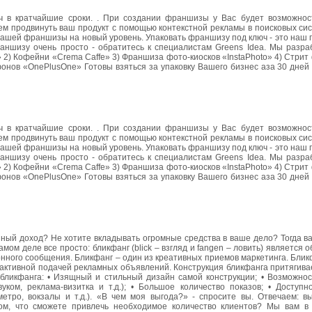
ч в кратчайшие сроки. . При создании франшизы у Вас будет возможнос
ем продвинуть ваш продукт с помощью контекстной рекламы в поисковых си
вашей франшизы на новый уровень. Упаковать франшизу под ключ - это наш
ншизу очень просто - обратитесь к специалистам Greens Idea. Мы разра
2) Кофейни «Crema Caffe» 3) Франшиза фото-киосков «InstaPhoto» 4) Стрит
нов «OnePlusOne» Готовы взяться за упаковку Вашего бизнес аза 30 дней 
ч в кратчайшие сроки. . При создании франшизы у Вас будет возможнос
ем продвинуть ваш продукт с помощью контекстной рекламы в поисковых си
вашей франшизы на новый уровень. Упаковать франшизу под ключ - это наш
ншизу очень просто - обратитесь к специалистам Greens Idea. Мы разра
2) Кофейни «Crema Caffe» 3) Франшиза фото-киосков «InstaPhoto» 4) Стрит
нов «OnePlusOne» Готовы взяться за упаковку Вашего бизнес аза 30 дней 
ный доход? Не хотите вкладывать огромные средства в ваше дело? Тогда в
мом деле все просто: бликфанг (blick – взгляд и fangen – ловить) является
ного сообщения. Бликфанг – один из креативных приемов маркетинга. Блик
 активной подачей рекламных объявлений. Конструкция бликфанга притягивае
бликфанга: • Изящный и стильный дизайн самой конструкции; • Возможно
ком, реклама-визитка и т.д.); • Большое количество показов; • Доступн
тро, вокзалы и т.д.). «В чем моя выгода?» - спросите вы. Отвечаем: вы
ом, что сможете привлечь необходимое количество клиентов? Мы вам в