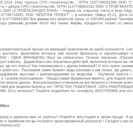
05.2014 24ру +допуск СРО строительство , ОГРН 1147746591068 ООО 
арта + допуск СРО строительство, ОГРН 1147746602332 ООО "СТРОЙ-МОНТА
ство ООО «СТРОЙТЕХИНДУСТРИЯ» – подана на открытие счета в банк 24ру,
 1147746718481 ООО "МОНТАЖ ПРОЕКТ" – в наличии, Оквед 45.21, Дата с
РН 1147746691300 Все фирмы без оборотов. Цена- от 330 000 рублей. Приобр
 года равными долями без% без банка. Фирмы продаются только со смено
окорентабельный бизнес не имеющий практически не какой сезонности. Сис
ть контакты франчайзи которые уже купили франшизу и зарабатывают н
ИОН - ОДНА ФРАНШИЗА) Опыт не обязателен. Полное обучение. (Обуче
руб в месяц - Дадим Вам план пошаговых действий, выполняя которые вы с
л, где его искать? Как переманивать с других компаний? И кого нужно нанима
и работать - Расскажем, какие бывают виды рекламы и как лучше, где давать 
орудования монтажа с рекомендациями по моделям. - Обучение работе 
й и т.д всем необходимым. - Предоставим фирменные макеты, для подачи ре
гое многое другое.. Консультируем и отвечаем на все вопросы в течение всег
пятствий для ведения бизнеса нет. ПРОСТАЯ, ПОШАГОВАЯ, 100% РАБОТАЮ
ь вопросы? Узнайте подробнее по телефону 89207455868 или остав
00р.n
оход и удовольствие от работы? Откройте веб-студию в своём городе. Я р
рс и применив его вы получите гарантированный результат ! Сегодня у вас е
rmaney.ru/1/