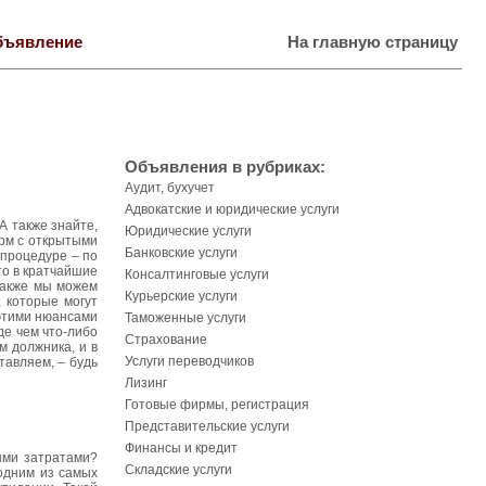
бъявление
На главную страницу
Объявления в рубриках:
Аудит, бухучет
Адвокатские и юридические услуги
А также знайте,
Юридические услуги
рм с открытыми
Банковские услуги
 процедуре – по
то в кратчайшие
Консалтинговые услуги
Также мы можем
Курьерские услуги
 которые могут
 этими нюансами
Таможенные услуги
де чем что-либо
Страхование
м должника, и в
Услуги переводчиков
тавляем, – будь
Лизинг
Готовые фирмы, регистрация
Представительские услуги
Финансы и кредит
ыми затратами?
Складские услуги
одним из самых