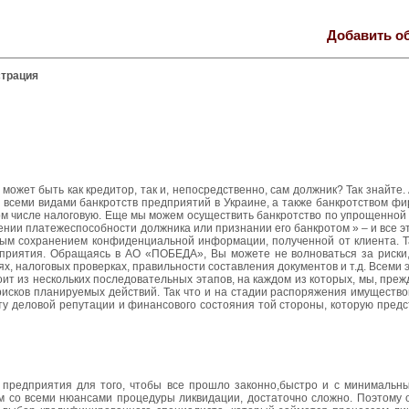
Добавить о
страция
ожет быть как кредитор, так и, непосредственно, сам должник? Так знайте. 
всеми видами банкротств предприятий в Украине, а также банкротством фи
том числе налоговую. Еще мы можем осуществить банкротство по упрощенной
ении платежеспособности должника или признании его банкротом » – и все э
тным сохранением конфиденциальной информации, полученной от клиента. 
приятия. Обращаясь в АО «ПОБЕДА», Вы можете не волноваться за риски,
дях, налоговых проверках, правильности составления документов и т.д. Всеми
т из нескольких последовательных этапов, на каждом из которых, мы, преж
исков планируемых действий. Так что и на стадии распоряжения имущество
у деловой репутации и финансового состояния той стороны, которую предс
 предприятия для того, чтобы все прошло законно,быстро и с минимальн
м со всеми нюансами процедуры ликвидации, достаточно сложно. Поэтому 