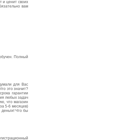
т и ценит своих
обязательно вам
 обучен. Полный
думали для Вас
Что это значит?
срока гарантии
ния любых задач
ю, что магазин
за 5-6 месяцев)
 деньги! Что бы
егистрационный