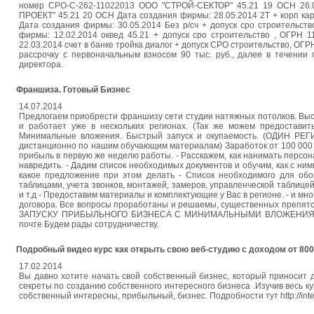
номер СРО-С-262-11022013 ООО "СТРОЙ-СЕКТОР" 45.21 19 ОСН 26.
ПРОЕКТ" 45.21 20 ОСН Дата создания фирмы: 28.05.2014 2Т + корп к
Дата создания фирмы: 30.05.2014 Без р/сч + допуск сро строитель
фирмы: 12.02.2014 оквед 45.21 + допуск сро строительство , ОГРН
22.03.2014 счет в банке тройка диалог + допуск СРО строительство, ОГ
рассрочку с первоначальным взносом 90 тыс. руб., далее в течении
директора.
Франшиза. Готовый Бизнес
14.07.2014
Предлогаем приобрести франшизу сети студии натяжных потолков. Выс
и работает уже в нескольких регионах. (Так же можем предостави
Минимальные вложения. Быстрый запуск и окупаемость. (ОДИН РЕГ
дистанционно по нашим обучающим материалам) Заработок от 100 000 
прибыль в первую же неделю работы. - Расскажем, как нанимать персона
навредить. - Дадим список необходимых документов и обучим, как с ним
какое предложение при этом делать - Список необходимого для об
таблицами, учета звонков, монтажей, замеров, управленческой таблице
и т.д - Предоставим материалы и комплектующие у Вас в регионе. - и мно
договора. Все вопросы проработаны и решаемы, существенных пре
ЗАПУСКУ ПРИБЫЛЬНОГО БИЗНЕСА С МИНИМАЛЬНЫМИ ВЛОЖЕНИЯМИ. Ест
почте Будем рады сотрудничеству.
Подробный видео курс как открыть свою веб-студию с доходом от 800
17.02.2014
Вы давно хотите начать свой собственный бизнес, который приносит д
секреты по созданию собственного интересного бизнеса .Изучив весь ку
собственный интересны, прибыльный, бизнес. Подробности тут http://inte