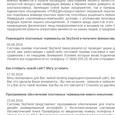
важных моментов в начале процедуры свертывания бизнеса является 
непростой процесс как ликвидация фирмы в Украине нужно доверять 
альтернативных, являющих собой выкуп предприятия, так и прекра
Адвокатское объединение «ПОБЕДА»предоставляет обширный перечень у
нас подобрана команда опытных юристов, способных разрешить любые
Ликвидация «проблемных»компаний(с долгами, с уголовными производ
ведущих практик нашего объединения. А главное кредо юристов этог
прекращение физического лица-предпринимателя и возьмем на себя по
предприятия клиента оперативно меняются на наших людей, и предприя
Переводите платежные терминалы на SkySend и получите финансовы
05.06.2016
Система приёма платежей SkySend (www.skysend.ru) проводит акцию 
сетей, уже работающие с какой-либо системой приёма платежей и за
сравнению с их текущими. Внимание! Условия, которые вновь подключае
Узнайте все подробности по телефону +7 (800) 555-25-36 или отправив п
Как отобрать чужой сайт? Могу устроить
17.05.2016
Могу скопировать для Вас любой landing page(одностраничный сайт). Вам
Вас это сделали Ваши конкуренты - Вы лев на рынке - пришли и забрали
то у Вас есть такой человек. Как Вы на это смотрите? Спасибо за уделё
Программное обеспечение платежных терминалов нового поколения
23.04.2016
Система SkySend представляет программное обеспечение для плате
дизайн, анимированный интерфейс 2. Интеллектуальная сортировк
Автоматический поиск Провайдера по введенному номеру телефона 4.