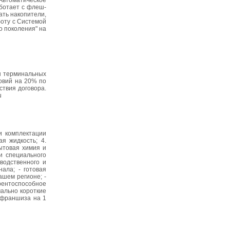
 Автоматическое
ботает с флеш-
ть накопители,
боту с Системой
о поколения" на
ы терминальных
овий на 20% по
ствия договора.
u
и комплектации
я жидкость; 4.
ытовая химия и
и специального
водственного и
ала; - готовая
ашем регионе; -
рентоспособное
мально короткие
1 франшиза на 1