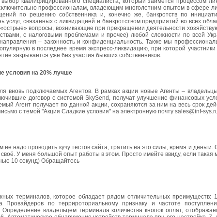
выбор квалифицированного специалиста, который займется процессом лик
исключительно профессионалам, владеющим многолетним опытом в сфере лик
щений по решению собственника и, конечно же, банкротств по инициати
слуг, связанных с ликвидацией и банкротством предприятий во всех облас
«острые» вопросы, возникающие при прекращении деятельности хозяйствую
ствами, с налоговыми проблемами и прочее) любой сложности по всей Укр
о направления – законность и конфиденциальность. Также мы профессионал
пулярную в последнее время экспресс-ликвидацию, при которой участники 
тие закрывается уже без участия бывших собственников.
е условия на 20% лучше
для вновь подключаемых Агентов. В рамках акции новые Агенты – владельц
ключившие договор с системой SkySend, получат улучшение финансовых усл
мый Агент получает по данной акции, сохраняются за ним на весь срок дей
исьмо с темой "Акция Сладкие условия" на электронную почту sales@inf-sys.r
 не надо проводить кучу тестов сайта, тратить на это силы, время и деньги.
 своё. У меня большой опыт работы в этом. Просто имейте ввиду, если такая 
нные 10 секунд) Обращайтесь
жных терминалов, которое обладает рядом отличительных преимуществ: 
а Провайдеров по террироториальному признаку и частоте поступлен
 Определение владельцем терминала количества кнопок оплат, отображае