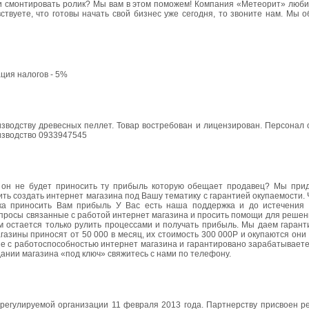
ли смонтировать ролик? Мы вам в этом поможем! Компания «Метеорит» люби
ствуете, что готовы начать свой бизнес уже сегодня, то звоните нам. Мы 
ция налогов - 5%
изводству древесных пеллет. Товар востребован и лицензирован. Персонал
изводство 0933947545
о он не будет приносить ту прибыль которую обещает продавец? Мы при
ть создать интернет магазина под Вашу тематику с гарантией окупаемости. 
ска приносить Вам прибыль У Вас есть наша поддержка и до истечения 
вопросы связанные с работой интернет магазина и просить помощи для реше
 остается только рулить процессами и получать прибыль. Мы даем гаранти
газины приносят от 50 000 в месяц, их стоимость 300 000Р и окупаются они 
ые с работоспособностью интернет магазина и гарантировано зарабатываете
ании магазина «под ключ» свяжитесь с нами по телефону.
егулируемой организации 11 февраля 2013 года. Партнерству присвоен р