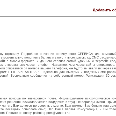
Добавить о
шу страницу. Подробное описание преимуществ СЕРВИСА для компаний
те моментально пополнить баланс и запустить смс рассылку; СМС рассылка 
сайт в любом формате; У данного сервиса самый удобный интерфейс сре
чем отправка смс через телефон; Надежнее, чем через сайты операторов;
я отправятся от номера вашего телефона, как будто вы ввели их через ва
рам: HTTP API, SMTP API - идеально для быстрых и надежных смс рассыл
щений; Бесплатные сообщения на собственный номер. Регистрация 30 сек
ская помощь по электронной почте. Индивидуальное психологическое кон
ятия решения, психологическая поддержка в трудные периоды жизни. Причи
 минуту Вам хочется поговорить с кем-то, Вам тяжело, Вам больно или оди
ете посещать психолога очно; Это Ваша первая консультация, и Вы хот
.com. Пишите на почту: psiholog-pom@yandex.ru