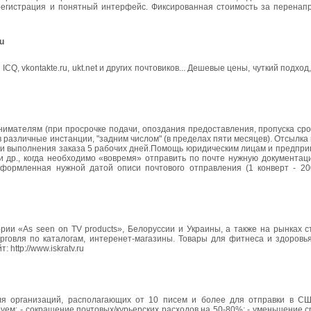
регистрация и понятный интерфейс. Фиксированная стоимость за перенап
ru
x.ru, ICQ, vkontakte.ru, ukt.net и других почтовиков... Дешевые цены, чуткий подх
мателям (при просрочке подачи, опоздания предоставления, пропуска срок
 различные инстанции, "задним числом" (в пределах пяти месяцев). Отсылк
роки выполнения заказа 5 рабочих дней.Помощь юридическим лицам и предпр
 и др., когда необходимо «вовремя» отправить по почте нужную документа
оформленная нужной датой описи почтового отправления (1 конверт - 200
ии «As seen on TV products», Белоруссии и Украины, а также на рынках с
рговля по каталогам, интеренет-магазины. Товары для фитнеса и здоровья
 http://www.iskratv.ru
и для организаций, располагающих от 10 писем и более для отправки в С
уем: - сокращение почтовых/курьерских расходов на 50-80%; - уменьшение с