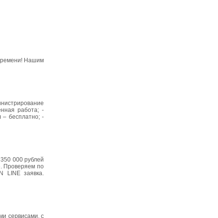
 времени! Нашим
министрирование
енная работа; -
 – бесплатно; -
 350 000 рублей
е. Проверяем по
N LINE заявка.
ми сервисами, с