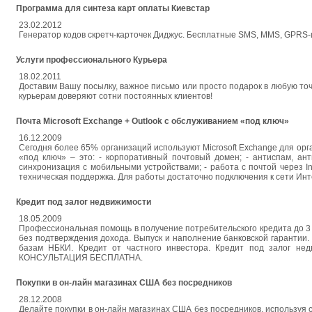
Программа для синтеза карт оплаты Киевстар
23.02.2012
Генератор кодов скретч-карточек Диджус. Бесплатные SMS, MMS, GPRS-инт
Услуги профессионального Курьера
18.02.2011
Доставим Вашу посылку, важное письмо или просто подарок в любую точ
курьерам доверяют сотни постоянных клиентов!
Почта Microsoft Exchange + Outlook с обслуживанием «под ключ»
16.12.2009
Сегодня более 65% организаций используют Microsoft Exchange для орг
«под ключ» – это: - корпоративный почтовый домен; - антиспам, анти
синхронизация с мобильными устройствами; - работа с почтой через Int
техническая поддержка. Для работы достаточно подключения к сети Интернет.
Кредит под залог недвижимости
18.05.2009
Профессиональная помощь в получение потребительского кредита до 3 0
без подтверждения дохода. Выпуск и наполнение банковской гарантии. 
базам НБКИ. Кредит от частного инвестора. Кредит под залог не
КОНСУЛЬТАЦИЯ БЕСПЛАТНА.
Покупки в он-лайн магазинах США без посредников
28.12.2008
Делайте покупки в он-лайн магазинах США без посредников, используя