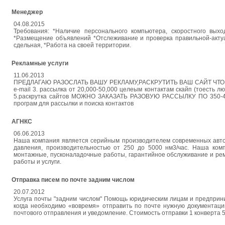
Менеджер
04.08.2015
Требования: *Наличие персонального компьютера, скоростного вых
*Размещение объявлений *Отслеживание и проверка правильной-актуа
сдельная, *Работа на своей территории.
Рекламные услуги
11.06.2013
ПРЕДЛАГАЮ РАЗОСЛАТЬ ВАШУ РЕКЛАМУ,РАСКРУТИТЬ ВАШ САЙТ ЧТО ВХОДИ
e-mail 3. рассылка от 20,000-50,000 целеым контактам скайп (тоесть 
5.раскрутка сайтов МОЖНО ЗАКАЗАТЬ РАЗОВУЮ РАССЫЛКУ ПО 350-400 Ч
програм для рассылки и поиска контактов
АГНКС
06.06.2013
Наша компания является серийным производителем современных авто
давления, производительностью от 250 до 5000 нм3/час. Наша ком
монтажные, пусконаладочные работы, гарантийное обслуживание и рем
работы и услуги.
Отправка писем по почте задним числом
20.07.2012
Услуга почты "задним числом" Помощь юридическим лицам и предприним
когда необходимо «вовремя» отправить по почте нужную документаци
почтового отправления и уведомление. Стоимость отправки 1 конверта 