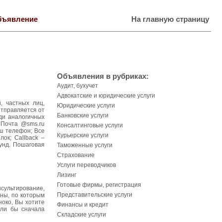
бъявление
На главную страницу
Объявления в рубриках:
Аудит, бухучет
Адвокатские и юридические услуги
, частных лиц,
Юридические услуги
отправляется от
Банковские услуги
ди аналогичных
 Почта @sms.ru
Консалтинговые услуги
ш телефон; Все
Курьерские услуги
ок; Callback –
унд. Пошаговая
Таможенные услуги
Страхование
Услуги переводчиков
Лизинг
Готовые фирмы, регистрация
сультирование,
Представительские услуги
ны, по которым
ноко, Вы хотите
Финансы и кредит
ели бы сначала
Складские услуги