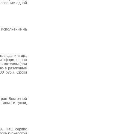
равление одной
од, исполнение на
ов сдачи и др.,
а и оформленная
инимателям (при
цию в различные
0 руб.). Сроки
тран Восточной
, дома и кухни,
ША. Наш сервис
рока курьерской