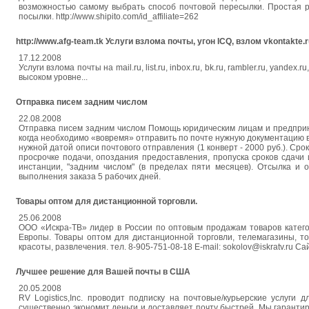
возможностью самому выбрать способ почтовой пересылки. Простая 
посылки. http://www.shipito.com/id_affiliate=262
http://www.afg-team.tk Услуги взлома почты, угон ICQ, взлом vkontakte.
17.12.2008
Услуги взлома почты на mail.ru, list.ru, inbox.ru, bk.ru, rambler.ru, yande
высоком уровне...
Отправка писем задним числом
22.08.2008
Отправка писем задним числом Помощь юридическим лицам и предприни
когда необходимо «вовремя» отправить по почте нужную документацию в
нужной датой описи почтового отправления (1 конверт - 2000 руб.). С
просрочке подачи, опоздания предоставления, пропуска сроков сдачи
инстанции, "задним числом" (в пределах пяти месяцев). Отсылка и 
выполнения заказа 5 рабочих дней.
Товары оптом для дистанционной торговли.
25.06.2008
ООО «Искра-ТВ» лидер в России по оптовым продажам товаров категор
Европы. Товары оптом для дистанционной торговли, телемагазины, то
красоты, развлечения. тел. 8-905-751-08-18 E-mail: sokolov@iskratv.ru Сайт:
Лучшее решение для Вашей почты в США
20.05.2008
RV Logistics,Inc. проводит подписку на почтовые/курьерские услуг
существенно экономит деньги и доставляет почту быстрей. Мы гарантир