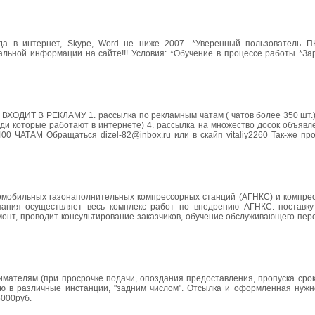
ода в интернет, Skype, Word не ниже 2007. *Уверенный пользователь П
льной информации на сайте!!! Условия: *Обучение в процессе работы *За
Т В РЕКЛАМУ 1. рассылка по рекламным чатам ( чатов более 350 шт.) 
люди которые работают в интернете) 4. рассылка на множество досок объяв
АТАМ Обращаться dizel-82@inbox.ru или в скайп vitaliy2260 Так-же пр
мобильных газонаполнительных компрессорных станций (АГНКС) и компрес
пания осуществляет весь комплекс работ по внедрению АГНКС: поставку
онт, проводит консультирование заказчиков, обучение обслуживающего пер
ателям (при просрочке подачи, опоздания предоставления, пропуска сроко
ю в различные инстанции, "задним числом". Отсылка и оформленная нужн
5000руб.