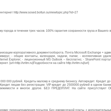
ернет http://www.sosed.boltun.su/viewtopic.php?id=27
ку города в течении трех часов. 100% гарантия сохранности груза и Вашего
анизации корпоративного документооборота. Почта Microsoft Exchange + ад
вирус; - общие контакты, календари, задачи, папки; - коллективная удал
ernet Explorer; - лицензионный MS Outlook – бесплатно; - SharePoint портал
 [url=http://vritm.ru]Подробности на сайте http://vritm.ru[/url]
00 000 рублей. Кредиты малому и среднему бизнесу. Автокредит. Кредит до
Кредит лицам без регистрации. VIP кредит до 2500000 рублей в одном банк
движимости и многое другое. БЕЗ ПРЕДОПЛАТ. На сайте присутствует O
 сервис перенаправления посылок. Без ежемесячной платы, с дополнительны