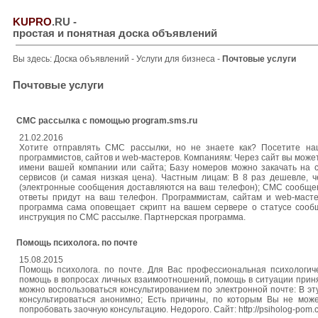
KUPRO
.RU
-
простая и понятная доска объявлений
Вы здесь:
Доска объявлений
-
Услуги для бизнеса
-
Почтовые услуги
Почтовые услуги
СМС рассылка с помощью program.sms.ru
21.02.2016
Хотите отправлять СМС рассылки, но не знаете как? Посетите на
программистов, сайтов и web-мастеров. Компаниям: Через сайт вы може
имени вашей компании или сайта; Базу номеров можно закачать на 
сервисов (и самая низкая цена). Частным лицам: В 8 раз дешевле, 
(электронные сообщения доставляются на ваш телефон); СМС сообщени
ответы придут на ваш телефон. Программистам, сайтам и web-масте
программа сама оповещает скрипт на вашем сервере о статусе сооб
инструкция по СМС рассылке. Партнерская программа.
Помощь психолога. по почте
15.08.2015
Помощь психолога. по почте. Для Вас профессиональная психологиче
помощь в вопросах личных взаимоотношений, помощь в ситуации прин
можно воспользоваться консультированием по электронной почте: В эту
консультироваться анонимно; Есть причины, по которым Вы не мож
попробовать заочную консультацию. Недорого. Сайт: http://psiholog-pom