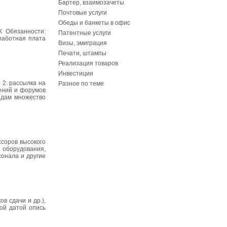
Бартер, взаимозачеты
Почтовые услуги
Обеды и банкеты в офис
К Обязанности:
Патентные услуги
работная плата
Визы, эмиграция
Печати, штампы
Реализация товаров
Инвестиции
2. рассылка на
Разное по теме
лений и форумов
одам множество
соров высокого
 оборудования,
сонала и другие
в сдачи и др.),
ой датой опись