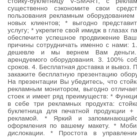
стойку-буклетницу V-SMART, с рекл
существенно сэкономите свои сред
пользования рекламным оборудованием
новых клиентов; * выгодно представи
услугу; * укрепите свой имидж в глазах п
обеспечите успешное продвижение Ваш
причины сотрудничать именно с нами: 1
дешевле и мы вернем Вам деньги.
арендуемого оборудования. 3. 100% со
сроков. 4. Бесплатная доставка и вывоз. 
закажите бесплатную презентацию обор
На презентации Вы убедитесь, что стой
рекламным монитором, выгодно отличае
стоек и имеет ряд преимуществ: * Функц
в себе три рекламных продукта: стой
буклетница для печатной продукции +
рекламой. * Яркий и запоминающий
оформления по вашему макету. * Моби
дислокации. * Простота в управлени