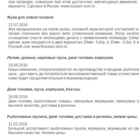
при проводке, совершая при этом достаточно амплитудные движения. В
варианта. Сделано в России. www.russian-som.ru
Жуки для ловли голавля
12.07.2016
Жук предназначен на ловли рыбы, основной корм которой составляют н
легкие спиннинги без какого либо утяжеления приманки. Леску необ
оснащение снасти необходимо делать с применением бобмарды (сбиру
удочки. жуки продаются в двух вариантах 20мм - 0,6гр. и 25мм - 0,9гр.
Русский сом. www.Russian-som.ru
Легкие, донные, карповые груза, джиг головки, кормушки
18.06.2016
Наша компания, специализируется на производстве и продаже рыболовны
цель - доставить до потребителя высококачественный товар отечественн
нами будет продолжительным и взаимовыгодным.
Джиг головки, груза, кормушки, блесны
18.06.2016
Джиг головки, рыболовные товары, свинцовые мормышки, свинцовые гр
высокое качество, доставка в регионы
Рыболовные грузила, джиг головки, доставка в регионы, низкие цены.
11.02.2016
Большой ассортимент рыболовных грузов, кормушек, мормышки из сви
Высокое качество. Низкие цены.