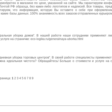
риобретен в магазине по цене, указанной на сайте. Мы гарантируем конф
Почтой РФ образца, без каких-либо логотипов и надписей. Все товары, пр
нтируем, что информация, которую Вы оставите о себе при оформлени
в какие базы данных. 100% ананимность всех заказов отправленных курьером
енеральная уборка домов". В нашей работе наши сотрудники применяют л
слуге на страничке: eco-logika.ru/generalnaya-uborka.html
едневная уборка торговых центров". В своей работе специалисты применяю
на идеальная чистота? Обращайтесь! Больше о стоимости и услуге на сайт
раница:
1
2
3
4
5
6
7
8
9