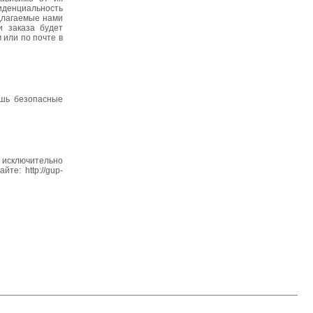
иденциальность
едлагаемые нами
и заказа будет
 или по почте в
ишь безопасные
т исключительно
е: http://gup-