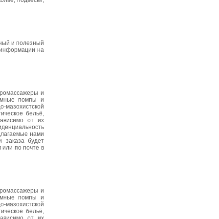
олье, подвески,
жный и полезный
р информации на
бромассажеры и
умные помпы и
до-мазохистской
ическое бельё,
зависимо от их
иденциальность
едлагаемые нами
и заказа будет
 или по почте в
бромассажеры и
умные помпы и
до-мазохистской
ическое бельё,
зависимо от их