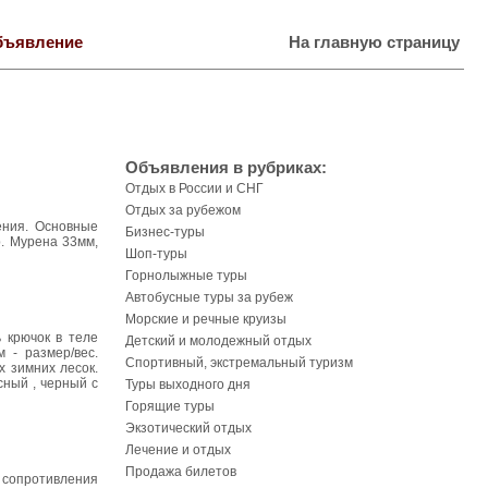
бъявление
На главную страницу
Объявления в рубриках:
Отдых в России и СНГ
Отдых за рубежом
ения. Основные
Бизнес-туры
р. Мурена 33мм,
Шоп-туры
Горнолыжные туры
Автобусные туры за рубеж
Морские и речные круизы
 крючок в теле
Детский и молодежный отдых
 - размер/вес.
Спортивный, экстремальный туризм
 зимних лесок.
сный , черный с
Туры выходного дня
Горящие туры
Экзотический отдых
Лечение и отдых
Продажа билетов
 сопротивления