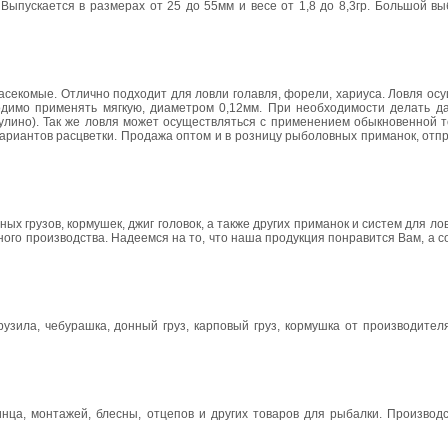
ыпускается в размерах от 25 до 55мм и весе от 1,8 до 8,3гр. Большой вы
асекомые. Отлично подходит для ловли голавля, форели, хариуса. Ловля ос
ходимо применять мягкую, диаметром 0,12мм. При необходимости делать д
лино). Так же ловля может осуществляться с применением обыкновенной т
 6 вариантов расцветки. Продажа оптом и в розницу рыболовных приманок, отпр
х грузов, кормушек, джиг головок, а также других приманок и систем для л
ого производства. Надеемся на то, что наша продукция понравится Вам, а с
узила, чебурашка, донный груз, карповый груз, кормушка от производител
нца, монтажей, блесны, отцепов и других товаров для рыбалки. Производс