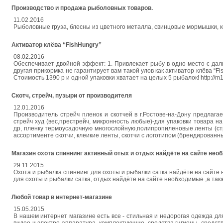
Производство и продажа рыболовных товаров.
11.02.2016
Рыболовные груза, блесны из цветного металла, свинцовые мормышки, ко
Активатор клёва “FishHungry”
08.02.2016
Обеспечивает двойной эффект: 1. Привлекает рыбу в одно место с дал
другая прикормка не гарантирует вам такой улов как активатор клёва “
Стоимость 1390 р и одной упаковки хватает на целых 5 рыбалок! http://m1
Скотч, стрейч, пузыри от производителя
12.01.2016
Производитель стрейч пленок и скотчей в г.Ростове-на-Дону предлага
стрейч худ (вес,престрейч, микронность любые)-для упаковки товара н
др, пленку термоусадочную многослойную,полипропиленовые ленты (стр
ассортименте скотчи, клеикие ленты, скотчи с логотипом (брендирован
Магазин охота спиннинг активный отых и отдых найдёте на сайте нео
29.11.2015
Охота и рыбалка спиннинг для охоты и рыбалки сатка найдёте на сайте 
для охоты и рыбалки сатка, отдых найдёте на сайте необходимые ,а такж
Любой товар в интернет-магазине
15.05.2015
В нашем интернет магазине есть все - стильная и недорогая одежда для 