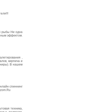
еля!!!
ой рыбы Ни одна
анным эффектом.
палетирования ,
алов, кирпича и
иниры). В нашем
онлайн спиннинг
zzom.Ru
ытовая техника,