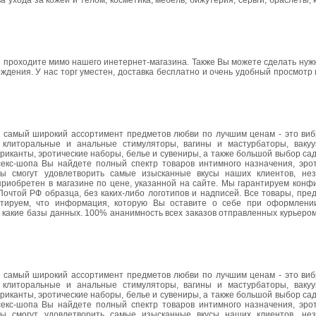
 ухода за кожей и телом, косметика, мебель, бижутерия, серьги, браслеты, к
 не проходите мимо нашего инетернет-магазина. Также Вы можете сделать ну
Рождения. У нас торг уместен, доставка бесплатно и очень удобный просмот
н самый широкий ассортимент предметов любви по лучшим ценам - это ви
 клиторальные и анальные стимуляторы, вагины и мастурбаторы, ваку
риканты, эротические наборы, белье и сувениры, а также большой выбор са
 секс-шопа Вы найдете полный спектр товаров интимного назначения, эрот
ры смогут удовлетворить самые изысканные вкусы наших клиентов, не
риобретен в магазине по цене, указанной на сайте. Мы гарантируем конф
Почтой РФ образца, без каких-либо логотипов и надписей. Все товары, пр
нтируем, что информация, которую Вы оставите о себе при оформлени
в какие базы данных. 100% ананимность всех заказов отправленных курьером
н самый широкий ассортимент предметов любви по лучшим ценам - это ви
 клиторальные и анальные стимуляторы, вагины и мастурбаторы, ваку
риканты, эротические наборы, белье и сувениры, а также большой выбор са
 секс-шопа Вы найдете полный спектр товаров интимного назначения, эрот
ры смогут удовлетворить самые изысканные вкусы наших клиентов, не