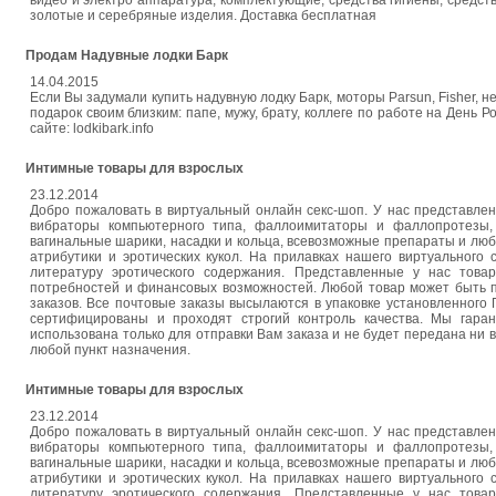
видео и электро аппаратура, комплектующие, средства гигиены, средства
золотые и серебряные изделия. Доставка бесплатная
Продам Надувные лодки Барк
14.04.2015
Если Вы задумали купить надувную лодку Барк, моторы Parsun, Fisher,
подарок своим близким: папе, мужу, брату, коллеге по работе на День 
сайте: lodkibark.info
Интимные товары для взрослых
23.12.2014
Добро пожаловать в виртуальный онлайн секс-шоп. У нас представле
вибраторы компьютерного типа, фаллоимитаторы и фаллопротезы,
вагинальные шарики, насадки и кольца, всевозможные препараты и люб
атрибутики и эротических кукол. На прилавках нашего виртуального
литературу эротического содержания. Представленные у нас това
потребностей и финансовых возможностей. Любой товар может быть п
заказов. Все почтовые заказы высылаются в упаковке установленного 
сертифицированы и проходят строгий контроль качества. Мы гара
использована только для отправки Вам заказа и не будет передана ни 
любой пункт назначения.
Интимные товары для взрослых
23.12.2014
Добро пожаловать в виртуальный онлайн секс-шоп. У нас представле
вибраторы компьютерного типа, фаллоимитаторы и фаллопротезы,
вагинальные шарики, насадки и кольца, всевозможные препараты и люб
атрибутики и эротических кукол. На прилавках нашего виртуального
литературу эротического содержания. Представленные у нас това