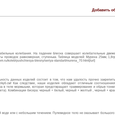
Добавить о
табильные колебания. На падении блесна совершает колебательные движ
ты проводок: равномерная, ступенька. Таблица моделей: Мурена 25мм, 1,8г
om.ru/koleblyushchiesya-blesny/seriya-standart/murena_70.html[/url]
ность данных изделий состоит в том, что нам удалость прочно закрепить
/куб.см! Как следствие, наши изделия обладают отличным соотношением
ка в теле мормышки, которая предотвращает травмирование и обрыв тонких
вета). Комбинации бисера: черный + белый, черный + желтый , черный + кра
й воде или с небольшим течением. Пулевидное тело не оказывает большого