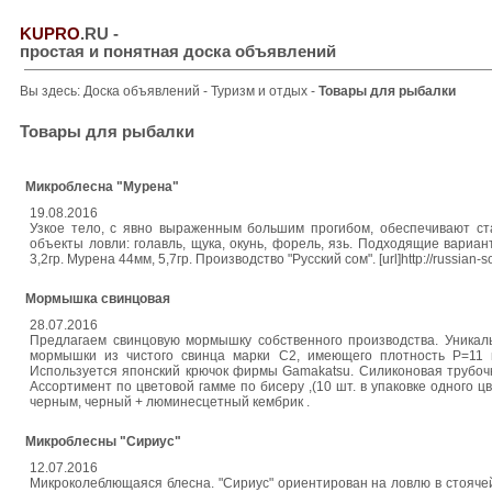
KUPRO
.RU
-
простая и понятная доска объявлений
Вы здесь:
Доска объявлений
-
Туризм и отдых
-
Товары для рыбалки
Товары для рыбалки
Микроблесна "Мурена"
19.08.2016
Узкое тело, с явно выраженным большим прогибом, обеспечивают с
объекты ловли: голавль, щука, окунь, форель, язь. Подходящие вариан
3,2гр. Мурена 44мм, 5,7гр. Производство "Русский сом". [url]http://russian-s
Мормышка свинцовая
28.07.2016
Предлагаем свинцовую мормышку собственного производства. Уникаль
мормышки из чистого свинца марки С2, имеющего плотность P=11 г
Используется японский крючок фирмы Gamakatsu. Силиконовая трубоч
Ассортимент по цветовой гамме по бисеру ,(10 шт. в упаковке одного ц
черным, черный + люминесцетный кембрик .
Микроблесны "Сириус"
12.07.2016
Микроколеблющаяся блесна. "Сириус" ориентирован на ловлю в стояче