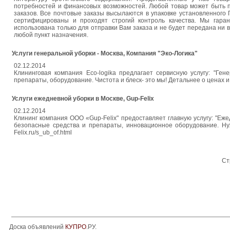
потребностей и финансовых возможностей. Любой товар может быть п
заказов. Все почтовые заказы высылаются в упаковке установленного 
сертифицированы и проходят строгий контроль качества. Мы гара
использована только для отправки Вам заказа и не будет передана ни 
любой пункт назначения.
Услуги генеральной уборки - Москва, Компания "Эко-Логика"
02.12.2014
Клининговая компания Eco-logika предлагает сервисную услугу: "Г
препараты, оборудование. Чистота и блеск- это мы! Детальнее о ценах и у
Услуги ежедневной уборки в Москве, Gup-Felix
02.12.2014
Клининг компания ООО «Gup-Felix" предоставляет главную услугу: "Еж
безопасные средства и препараты, инновационное оборудование. Нуж
Felix.ru/s_ub_of.html
Ст
Доска объявлений
КУПРО
.РУ.