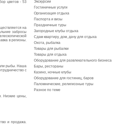
Экскурсии
бор цветов - 53
Гостиничные услуги
Организация отдыха
Паспорта и визы
Праздничные туры
уществляется на
Загородные клубы отдыха
альние забросы
елескопической
Сдам квартиру, дом, дачу для отдыха
авка в регионы.
Охота, рыбалка
Товары для рыбалки
Товары для отдыха
Оборудование для развлекательного бизнеса
овли рыбы. Наша
Бары, рестораны
отрудничество с
Казино, ночные клубы
Оборудование для гостиниц, баров
Паломнические, религиозные туры
Разное по теме
я. Низкие цены,
тво и продажа.