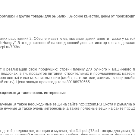
рмушки и другие товары для рыбалки. Высокое качество, цены от производит
ьних расстояний 2. Обеспечивает клев, вызывая дикий аппетит даже у сыт
FishHungry”. Это единственный на сегодняшний день активатор клева с доказ
cpl.ru/7R3n/
ет к реализации свою продукцию: стрейч пленку для ручного и машинного 
а поддонах, в т.ч. продуктов питания, строительных и промышленных матери
еп ленты) и все механизмы к ним (скобы, натяжители, зажимы, клещи,комб
ный скотч) .Цена завода производителя 89188970565
бходимые ,а также очень интересные
нужные ,а также необходимые вещи на сайте http://zzom.Ru Охота и рыбалка 
е нужные ,а также очень интересные ,а также полезные вещи на сайте http://
детей, подростков, женщин и мужчин, http://ali.pub/j78pd товары для дома, б