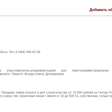
Добавить о
ты. Тел: 8 (499) 390-62-49
ьи,павильоны,апидомики,ящики для пакетов,рамки.предлагаю
воните. Пишите. Всегда отвечу. Договоримся
. Продажа земли сельхоз и для строительства, от 13 000 рублей за Гектар Уч
у озера Ужо, Береговая линия ! Земля от 10 до 500 Га, собственник, только 