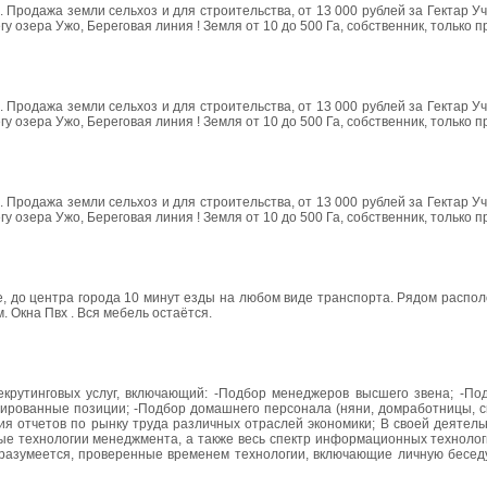
. Продажа земли сельхоз и для строительства, от 13 000 рублей за Гектар Уч
у озера Ужо, Береговая линия ! Земля от 10 до 500 Га, собственник, только 
. Продажа земли сельхоз и для строительства, от 13 000 рублей за Гектар Уч
у озера Ужо, Береговая линия ! Земля от 10 до 500 Га, собственник, только 
. Продажа земли сельхоз и для строительства, от 13 000 рублей за Гектар Уч
у озера Ужо, Береговая линия ! Земля от 10 до 500 Га, собственник, только 
, до центра города 10 минут езды на любом виде транспорта. Рядом распол
 Окна Пвх . Вся мебель остаётся.
екрутинговых услуг, включающий: -Подбор менеджеров высшего звена; -По
изированные позиции; -Подбор домашнего персонала (няни, домработницы, с
ия отчетов по рынку труда различных отраслей экономики; В своей деятел
ые технологии менеджмента, а также весь спектр информационных технолог
 разумеется, проверенные временем технологии, включающие личную беседу