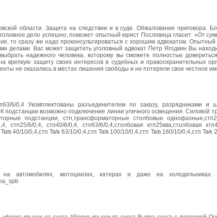
овской области. Защита на следствии и в суде. Обжалование приговора. Б
 уголовное дело успешно, поможет опытный юрист Пословица гласит: «От су
ние, то сразу же надо проконсультироваться с хорошим адвокатом. Опытны
ыми делами. Вас может защитить уголовный адвокат Петр Ягодкин Вы наход
выбрать надежного человека, которому вы сможете полностью довериться
а крепкую защиту своих интересов в судебных и правоохранительных орг
енты не оказались в местах лишения свободы и не потеряли свое честное им
4, Стп63/6/0,4 Укомплектованы разъединителем по заказу, разрядниками и
 К подстанции возможно подключение линии уличного освещения. Силовой т
аторные подстанции, стп,трансформаторные столбовые однофазные,стп25
0,4, стп25/6/0,4, стп40/6/0,4, стп63/6/0,4,столбовая ктп25ква,столбовая ктп
в 40/10/0,4,стп Тв/в 63/10/0,4,стп Тв/в 100/10/0,4,стп Тв/в 160/10/0,4,стп Тв/к 2
им на автомобилях, мотоциклах, катерах и даже на холодильниках
ina_spb