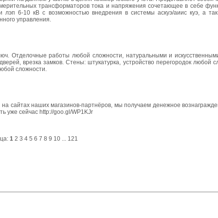
измерительных трансформаторов тока и напряжения сочетающее в себе фун
и лэп 6-10 кВ с возможностью внедрения в системы аскуэ/аиис куэ, а так
нного управления.
 ключ. Отделочные работы любой сложности, натуральными и искусственным
дверей, врезка замков. Стены: штукатурка, устройство перегородок любой 
любой сложности.
ми на сайтах наших магазинов-партнёров, мы получаем денежное вознагражд
 уже сейчас http://goo.gl/WP1KJr
ца:
1
2
3
4
5
6
7
8
9
10
...
121