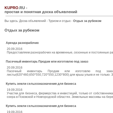
KUPRO
.RU
-
простая и понятная доска объявлений
Вы здесь:
Доска объявлений
-
Туризм и отдых
-
Отдых за рубежом
Отдых за рубежом
Аренда разнорабочих
20.09.2016
Предоставляем разнорабочих на временные, сезонные и постоянные рабо
Пасечный инвентарь Продам или изготовлю под заказ
20.09.2016
Пасечный инвентарь Продам или изготовлю под заказ ул
листы(620*460,650*550,720*550,1230*800) для крыш ульев и не только. З
Купить земли сельхозназначения для бизнеса
19.09.2016
Участки для бизнеса, фермерства и инвестиций, только от собственника
озера в Псковской и Новгородской областях. Земельные массивы на берег
Купить земли сельхозназначения для бизнеса
19.09.2016