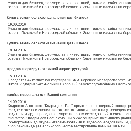
Участки для бизнеса, фермерства и инвестиций, только от собственника
озера в Псковской и Новгородской областях. Земельные массивы на берег
Купить земли сельхозназначения для бизнеса
19.09.2016
Участки для бизнеса, фермерства и инвестиций, только от собственника
озера в Псковской и Новгородской областях. Земельные массивы на берег
Купить земли сельхозназначения для бизнеса
19.09.2016
Участки для бизнеса, фермерства и инвестиций, только от собственника
озера в Псковской и Новгородской областях. Земельные массивы на берег
Продаю квартиру.С отличной инфаструктурой.
15.09.2016
Продаётся 4х комнатная квартира 90 кв.м. Хорошее месторасположение
Школа -Супермаркет -Больница Хороший ремонт с утеплённым балконом.
подбор персонала для Вашей компании
14.09.2016
Кадровое Агентство "Кадры для Вас" представляет широкий спектр р
среднего звена и специалистов, как на типовые, так и на узкоспециал
водители и др); -Проведение маркетинговых исследований и составлен
Агентство " Кадры для Вас" активным образом применяет инновационн
job-порталами до skype-интервьюирования и видео-собеседований. И,
сбор рекомендаций и психологическое тестирование нами не забыты.