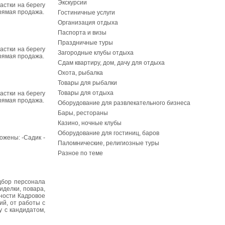
Экскурсии
астки на берегу
прямая продажа.
Гостиничные услуги
Организация отдыха
Паспорта и визы
Праздничные туры
астки на берегу
Загородные клубы отдыха
прямая продажа.
Сдам квартиру, дом, дачу для отдыха
Охота, рыбалка
Товары для рыбалки
Товары для отдыха
астки на берегу
прямая продажа.
Оборудование для развлекательного бизнеса
Бары, рестораны
Казино, ночные клубы
Оборудование для гостиниц, баров
ожены: -Садик -
Паломнические, религиозные туры
Разное по теме
дбор персонала
иделки, повара,
ьности Кадровое
ий, от работы с
 с кандидатом,