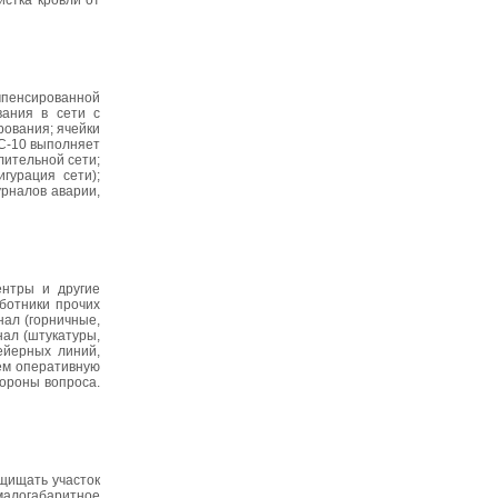
истка кровли от
мпенсированной
вания в сети с
рования; ячейки
СС-10 выполняет
ительной сети;
гурация сети);
урналов аварии,
ентры и другие
аботники прочих
нал (горничные,
нал (штукатуры,
ейерных линий,
ем оперативную
ороны вопроса.
щищать участок
 малогабаритное