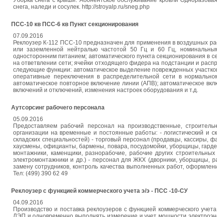
Уборка снега с крыши. Абонентское обслуживание кровли Одноразовая 
снега, наледи и сосулек. http://stroyalp.ru/sneg.php
ПСС-10 кв ПСС-6 кв Пункт секционирования
07.09.2016
Реклоузер К-112 ПСС-10 предназначен для применения в воздушных ра
или заземленной нейтралью частотой 50 Гц и 60 Гц, номинальным 
односторонним питанием; автоматического пункта секционирования в сет
на ответвлении сети; ячейки отходящего фидера на подстанции и расп
следующие функции: автоматическое выделение поврежденных участков
оперативные переключения в распределительной сети в нормально
автоматическое повторное включение линии (АПВ); автоматическое вкл
включений и отключений, изменения настроек оборудования и т.д.
Аутсорсинг рабочего персонала
05.09.2016
Предоставляем рабочий персонал на производственные, строительн
организации на временные и постоянные работы: - логистический и ск
складских специальностей) - торговый персонал (продавцы, кассиры, ф
хаусмены, официанты, бармены, повара, посудомойки, уборщицы, гард
монтажники, каменщики, разнорабочие, рабочие других строительных
электромонтажники и др.) - персонал для ЖКХ (дворники, уборщицы, 
замену сотрудников, контроль качества выполненных работ, оформлен
Тел: (499) 390 62 49
Реклоузер с функцией коммерческого учета э/э - ПСС -10-СУ
04.09.2016
Производство и поставка реклоузеров с функцией коммерческого уче
ЛЭП и одновременно выполнять измерение и учет мощности электроэне