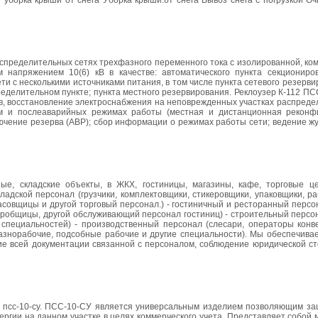
уборка крыши от снега Уборка крыши.от снега Вывоз снега с погрузкой Оч
спределительных сетях трехфазного переменного тока с изолированной, ко
напряжением 10(6) кВ в качестве: автоматического пункта секциониро
и с несколькими источниками питания, в том числе пункта сетевого резерви
ределительном пункте; пункта местного резервирования. Реклоузер К-112 П
, восстановление электроснабжения на неповрежденных участках распредел
м и послеаварийных режимах работы (местная и дистанционная реконфи
ючение резерва (АВР); сбор информации о режимах работы сети; ведение ж
ые, складские объекты, в ЖКХ, гостиницы, магазины, кафе, торговые ц
ладской персонал (грузчики, комплектовщики, стикеровщики, упаковщики, р
асовщицы и другой торговый персонал.) - гостиничный и ресторанный персо
еробщицы, другой обслуживающий персонал гостиниц) - строительный персо
 специальностей) - производственный персонал (слесари, операторы конв
разнорабочие, подсобные рабочие и другие специальности). Мы обеспечива
ие всей документации связанной с персоналом, соблюдение юридической ст
та псс-10-су. ПСС-10-СУ является универсальным изделием позволяющим за
ргии на данном участке в целях коммерческого учета. Представляет собой