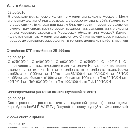
Услуги Адвоката
13.09.2016
Я оказываю юридические услуги по уголовным делам в Москве и Моск
уголовным делам. Оплата возможна в рассрочку, аванс 50%. Закончить
не зарекайся». Если вам или вашим близким грозит тюремное заключе
поможет вам справиться со всеми трудностями, связанными с уголовн
поиска хорошего адвоката в Московской области или Москве? Важно 
является опытным уголовным адвокатом. С ним можно рассчитывать н
процесс до успешного завершения: в течение долгих лет работы мои кли
Столбовая КТП столбовые 25-100ква
12.09.2016
Стп25/10/0,4, Стп40/10/0,4, Стп63/10/0,4, Стп25/6/0,4, Стп40/6/0,
напряжения с автоматическими выключателями Наружного исполнения.
стоимость не входит. Ктп стп,столбовые ктп,столбовые трансформ
стп63ква, стп100ква, стп160ква, стп25/10/0,4, стп40/10/0,4, стп63/10/
ктп63ква,столбовая ктп100ква,столбовая ктп160ква,стп Тв/в 25/10/0,4,стп Тв/
40/10/0,4,стп Тв/к 63/10/0,4,стп Тв/к 100/10/0,4,стп Тв/к 160/10/0,4
Беспокрасочная рихтовка вмятин (кузовной ремонт)
09.09.2016
Беспокрасочная рихтовка вмятин (кузовной ремонт) производ
https://youtu.be/WLBLWHf8Ezg Вступайте в нашу группу! http://vk.com/vmat
Уборка снега с крыши
08.09.2016