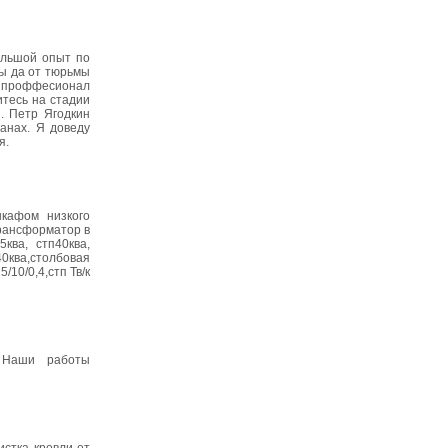
ольшой опыт по
мы да от тюрьмы
й проффесионал
итесь на стадии
. Петр Ягодкин
анах. Я доведу
я.
 шкафом низкого
рансформатор в
ква, стп40ква,
40ква,столбовая
5/10/0,4,стп Тв/к
. Наши работы