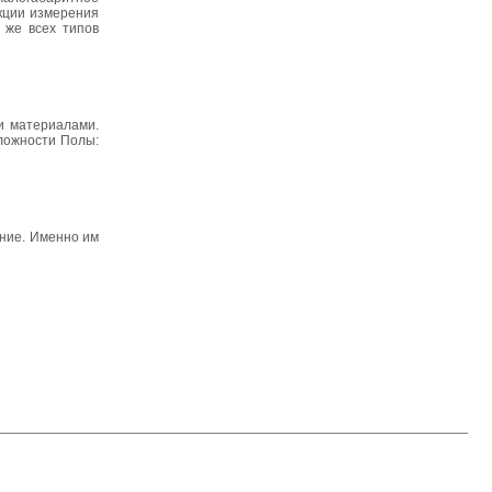
кции измерения
 же всех типов
и материалами.
сложности Полы:
ение. Именно им