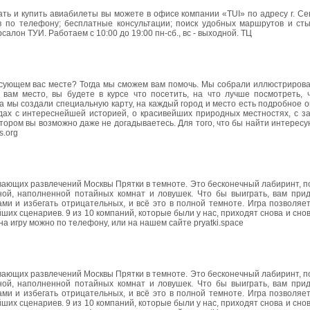
вать и купить авиабилеты вы можете в офисе компании «TUI» по адресу г. С
 по телефону; бесплатные консультации; поиск удобных маршрутов и сты
салон ТУИ. Работаем с 10:00 до 19:00 пн-сб., вс - выходной. ТЦ
есующем вас месте? Тогда мы сможем вам помочь. Мы собрали иллюстриров
вам место, вы будете в курсе что посетить, на что лучше посмотреть, 
а мы создали специальную карту, на каждый город и место есть подробное 
дах с интереснейшей историей, о красивейших природных местностях, с 
отором вы возможно даже не догадываетесь. Для того, что бы найти интерес
s.org
вающих развлечений Москвы Прятки в темноте. Это бесконечный лабиринт, 
ной, наполненной потайных комнат и ловушек. Что бы выиграть, вам при
ми и избегать отрицательных, и всё это в полной темноте. Игра позволяе
их сценариев. 9 из 10 компаний, которые были у нас, приходят снова и снова
на игру можно по телефону, или на нашем сайте pryatki.space
вающих развлечений Москвы Прятки в темноте. Это бесконечный лабиринт, 
ной, наполненной потайных комнат и ловушек. Что бы выиграть, вам при
ми и избегать отрицательных, и всё это в полной темноте. Игра позволяе
их сценариев. 9 из 10 компаний, которые были у нас, приходят снова и снова