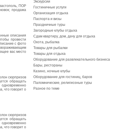
Экскурсии
евастополь, ПОР
Гостиничные услуги
ковок; продажа
Организация отдыха
Паспорта и визы
Праздничные туры
Загородные клубы отдыха
анные описания
Сдам квартиру, дом, дачу для отдыха
чтобы провести
Охота, рыбалка
описание с фото
завораживающим
Товары для рыбалки
ующее вас место
Товары для отдыха
Оборудование для развлекательного бизнеса
Бары, рестораны
Казино, ночные клубы
Оборудование для гостиниц, баров
полон сюрпризов
дется обращать
Паломнические, религиозные туры
т одновременно
Разное по теме
, что говорит о
полон сюрпризов
дется обращать
т одновременно
, что говорит о