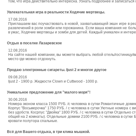
том, что игра действительно интересна. Узнать подробнее и записаться 
Увлекательная игра в реальности Ходячие мертвецы.
17.08.2016
Приглашаем вас поучаствовать в новой, захватывающей экшн игре в р
развлечений в роли зомби или горожанина. Если ваша компания не боль
в ужас, Ходячие мертвецы и зомби для детей. Каждый уникален и интер
Отдых в поселке Лазаревское
12.08.2016
На сайте нашей компании, вы можете выбрать любой отель/гостиницу/в
место где можно отдохнуть.
Продаю электронные сигареты. Ijust 2 и многое другое
09.08.2016
Ijust 2 - 1900 р. Жидкости Clown и Cuttwood - 1000 р.
Уникальное предложение для "малого моря"!
30.06.2016
Номера эконом класса 1500 РУБ. /с человека в сутки Романтичные домик
Корпус "Восьмерочка" 1750 РУБ. / с человека в сутки Уютные номера с 
без удобств. Косрпус "Двойка" 1800 РУБ. / с человека в сутки Отдельно
общий на 2 комнаты). Отдельные домики 2100 РУБ. / с человека в сутки
кровати полутора спальные.
Всё для Вашего отдыха, в три клика мышкой.