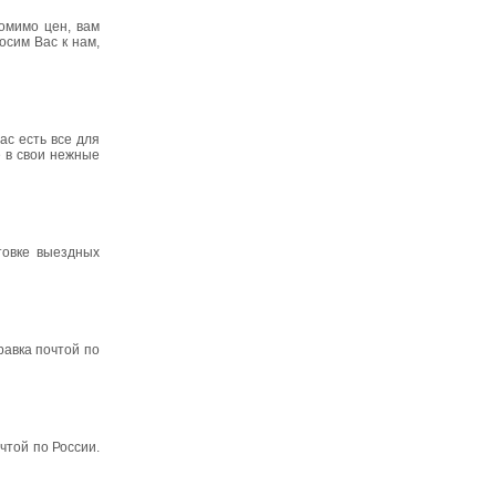
омимо цен, вам
осим Вас к нам,
с есть все для
 в свои нежные
товке выездных
равка почтой по
чтой по России.