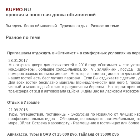
KUPRO
.RU
-
простая и понятная доска объявлений
Вы здесь:
Доска объявлений
-
Туризм и отдых
-
Разное по теме
Разное по теме
Приглашаем отдохнуть в «Оптимист » в комфортных условиях на первои
28.01.2017
Мы открыли двери для своих гостей в 2016 году. «Оптимист » -это уютн
кондиционеры , большие холодильники, жк TV , эл.чайники , посуда . 
номеров разных по вместимости . Некоторые номера , имеют отдельный
наших гостей есть бесплатная парковка . Если Вы отдыхаете с детьми , 
Для всех гостей бесплатно мангалы (принадлежности для него ), прока
чистый и малолюдный пляж с ракушечным берегом . На территории «О
трансфера от ж.д и автовокзала г.Ейска. Ждём Вас на ласковом Азовско
Отдых в Израиле
21.09.2016
Туры, путешествия, гостинницы - Экскурсии по Израилю от лучших и
профессиональных гидов. - Обзорные, пешеходные, автомобильные, те
море, Эйлат. Встреча в аэропорту. - Размещение в гостиницах или боле
Авиакасса. Туры в ОАЭ от 25 000 руб, Тайланд от 35000 руб