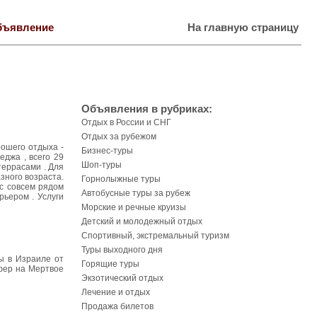
бъявление
На главную страницу
Объявления в рубриках:
Отдых в России и СНГ
Отдых за рубежом
рошего отдыха -
Бизнес-туры
еджа , всего 29
Шоп-туры
террасами . Для
азного возраста.
Горнолыжные туры
ас совсем рядом
Автобусные туры за рубеж
ьером . Услуги
Морские и речные круизы
Детский и молодежный отдых
Спортивный, экстремальный туризм
Туры выходного дня
ы в Израиле от
Горящие туры
фер на Мертвое
Экзотический отдых
Лечение и отдых
Продажа билетов