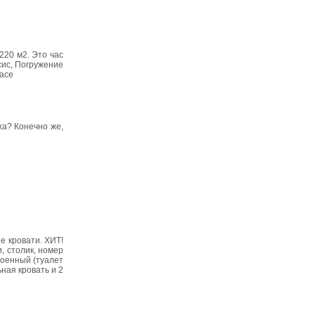
220 м2. Это час
сис, Погружение
pace
ха? Конечно же,
е кровати. ХИТ!
, столик, номер
роенный (туалет
ная кровать и 2