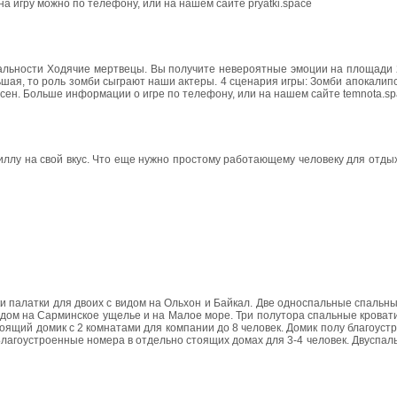
на игру можно по телефону, или на нашем сайте pryatki.space
еальности Ходячие мертвецы. Вы получите невероятные эмоции на площади 
шая, то роль зомби сыграют наши актеры. 4 сценария игры: Зомби апокалип
есен. Больше информации о игре по телефону, или на нашем сайте temnota.s
иллу на свой вкус. Что еще нужно простому работающему человеку для отды
и палатки для двоих с видом на Ольхон и Байкал. Две односпальные спальны
видом на Сарминское ущелье и на Малое море. Три полутора спальные кровати
 стоящий домик с 2 комнатами для компании до 8 человек. Домик полу благоуст
 Благоустроенные номера в отдельно стоящих домах для 3-4 человек. Двуспаль