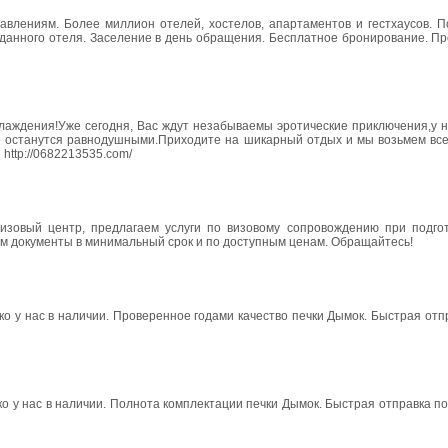
лениям. Более миллион отелей, хостелов, апартаментов и гестхаусов. П
данного отеля. Заселение в день обращения. Бесплатное бронирование. Пр
аждения!Уже сегодня, Вас ждут незабываемы эротические приключения,у на
 останутся равнодушными.Приходите на шикарный отдых и мы возьмем все
http://0682213535.com/
изовый центр, предлагаем услуги по визовому сопровождению при подго
им документы в минимальный срок и по доступным ценам. Обращайтесь!
ко у нас в наличии. Проверенное годами качество печки Дымок. Быстрая отп
о у нас в наличии. Полнота комплектации печки Дымок. Быстрая отправка по