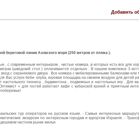
Добавить о
̆ береговой линии Азовского моря (250 метров от пляжа ).
ые , с современным интерьером , чистые номера ,в которых есть все для хо
Завтрак (шведский стол ) оплачивается отдельно . В нашем комплексе 3 котт
 вход с охраняемого двора . Все номера с мебелированными балконами или 
для Вас услуги беби- клуба, игровая площадка на свежем воздухе для детей р
т настольного тенниса , бадминтона , подвижных и настольных игр . Для в
птимист » для гостей работает кафе с кубанской кухней и приятным интер
м побережье!
зраильских тур операторов на русском языке. - Самые интересные маршрут
матические экскурсии по интересным городам и курортам Израиля. - Транс
е дешевом частном рынке жилья.