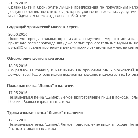
21.06.2016
Сравнивайте и бронируйте лучшие предложения по популярным направ
доступны отзывы посетителей, которые уже воспользовались услугами 
мы найдем вам место отдыха на любой вкус.
Бодрящий эротический массаж Херсон
20.06.2016
Наши мастерицы шальных игр,приглашают мужчин в мир эротики и насл
приятного времяпровождения!Даже самые требовательные мужчины не
ручки!!!С описание программ и ценами можно ознакомится у нас на сайте 
Оформление шенгенской визы
18.06.2016
Собрались за границу и нет визы? Не проблема! Мы - Московский в
документов. Подготоавливаем документы надежно и качественно. Готов
Походная печка "Дымок" в наличии.
17.05.2016
Незаменимая печка "Дымок". Легкое приготовление пищи в походе. Толь
России. Разные варианты платежа.
Туристическая печка "Дымок" в наличии.
17.05.2016
Незаменимая печка "Дымок". Легкое приготовление пищи в походе. Тольк
Разные варианты платежа.