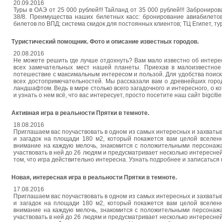
20.09.2016
Туры в ОАЭ от 25 000 рублей!!! Тайланд от 35 000 рублей!!! Заброниро
38/8. Преимущества наших билетных касс: бронирование авиабилетов
билетов по ВПД; система скидок для постоянных клиентов; ТЦ Египет, тур
Туристический помощник. Фото и описание известных городов.
20.08.2016
Не можете решить где лучше отдохнуть? Вам мало известно об интер
всех замечательных мест нашей планеты. Приехав в малоизвестное 
потешествие с максимальным интересом и пользой. Для удобства поиск
всех достопримечательностей. Мы рассказали вам о древнейших горо
ландшафтом. Ведь в мире столько всего загадочного и интересного, о к
и узнать о нем всё, что вас интересует, просто посетите наш сайт bigcitie
Активная игра в реальности Прятки в темноте.
18.08.2016
Приглашаем вас поучаствовать в одном из самых интересных и захваты
и загадок на площади 180 м2, который покажется вам целой вселен
внимание на каждую мелочь, знакомится с положительными персонажа
участвовать в ней до 26 людям и предусматривает несколько интереснейш
том, что игра действительно интересна. Узнать подробнее и записаться 
Новая, интересная игра в реальности Прятки в темноте.
17.08.2016
Приглашаем вас поучаствовать в одном из самых интересных и захваты
и загадок на площади 180 м2, который покажется вам целой вселен
внимание на каждую мелочь, знакомится с положительными персонажа
участвовать в ней до 26 людям и предусматривает несколько интереснейш