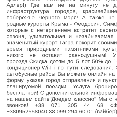
Адлер!) Где вам не на минуту не да
инфраструктура городов, красивейш
побережье Черного моря! А также не 
родные курорты Крыма - Феодосия, Сим
которые с нетерпением встретит своего
сезона, удивительная и незабываемая
знаменитый курорт Гагра покорит своими
время природными памятниками культ
никого не оставит равнодушным! 
проезда.Скидка детям до 5 лет-50%,до 1
кондиционер,Wi-Fi по пути следования.
автобусные рейсы Вы можете онлайн на 
форму, указав город отправления и пункт
планируемой поездки. Услуга брониро
бесплатной! С дополнительной информа
на нашем сайте"Доедем классно" Мы с 
звонков! +38 071 305 44 68 «Фе
+380952558040 38 099-294-60-01 (вайбер