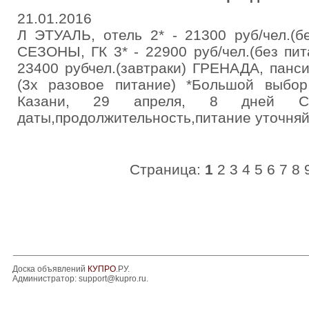
21.01.2016
Л ЭТУАЛЬ, отель 2* - 21300 руб/чел.(
СЕЗОНЫ, ГК 3* - 22900 руб/чел.(без пит
23400 рубчел.(завтраки) ГРЕНАДА, панси
(3х разовое питание) *Большой выбор
Казани, 29 апреля, 8 дней Ст
даты,продолжительность,питание уточняй
Страница:
1
2
3
4
5
6
7
8
Доска объявлений
КУПРО
.РУ.
Администратор:
support@kupro.ru
.