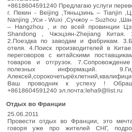
+8618604591240 Предлагаю услуги перево
г. Пекин - Beijing ,Тяньцзинь – Tianjin ,
Nanjing ,Уси - Wuxi ,Сучжоу – Suzhou ,Ша
– Hangzhou , и по всей провинции Цзя
Shandong , Чжэцзян-Zhejiang Китая. 
2.Поездка по заводам и фабрикам. 3.
отеля. 4.Поиск производителей в Кита
переговоров с китайскими поставщикам
товаров и отгрузок. 7.Сопровождение
полезных информаций. 9
Алексей,сорокочетырёхлетний,квалифици
Ваш проводник к успеху ! Обращ
+8618604591240 эл.почта:leha9@list.ru
Отдых во Франции
25.06.2011
Провести отдых во Франции, это мечт
говоря уже про жителей СНГ, подробн