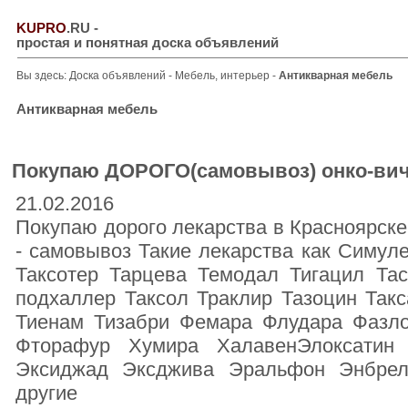
KUPRO
.RU
-
простая и понятная доска объявлений
Вы здесь:
Доска объявлений
-
Мебель, интерьер
-
Антикварная мебель
Антикварная мебель
Покупаю ДОРОГО(самовывоз) онко-вич
21.02.2016
Покупаю дорого лекарства в Красноярске
- самовывоз Такие лекарства как Симул
Таксотер Тарцева Темодал Тигацил Та
подхаллер Таксол Траклир Тазоцин Так
Тиенам Тизабри Фемара Флудара Фазло
Фторафур Хумира ХалавенЭлоксатин
Эксиджад Эксджива Эральфон Энбре
другие