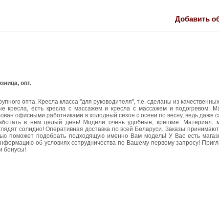
Добавить о
зница, опт.
упного опта. Кресла класса "для руководителя", т.е. сделаны из качественны
е кресла, есть кресла с массажем и кресла с массажем и подогревом. М
ован офисными работниками в холодный сезон с осени по весну, ведь даже с
аботать в нём целый день! Модели очень удобные, крепкие. Материал: м
ыглядят солидно! Оперативная доставка по всей Беларуси. Заказы принимаютс
тью поможет подобрать подходящую именно Вам модель! У Вас есть магаз
 информацию об условиях сотрудничества по Вашему первому запросу! Приг
и бонусы!