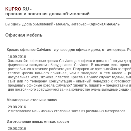
KUPRO
.RU
-
простая и понятная доска объявлений
Вы здесь:
Доска объявлений
-
Мебель, интерьер
-
Офисная мебель
Офисная мебель
Кресло офисное Calviano - лучшее для офиса и дома, от импортера. Ро
16.09.2016
Заказывайте офисные кресла Calviano для офиса и дома от 1 штуки до кр
фирменном заводском оборудовании Calviano. В наличии есть просты
расслабиться в течение рабочего дня. Подогрев же чрезвычайно востреб
теплое кресло намного приятнее, чем в холодное, а тем более – р
натуральная кожа, экокожа, пластик. Кресла Calviano служат годами, в
сайт или по телефону. Консультация - опытный менеджер с готовнос
продавать офисные кресла Calviano? Звоните, пишите – предоставим
для постоянного сотрудничества - на количестве очень выгодные скидки 
Маникюрные столы на заказ
29.08.2016
Изготовление маникюрных столов на заказ из различных материалов
Изготовление новых мягких кресел
29.08.2016