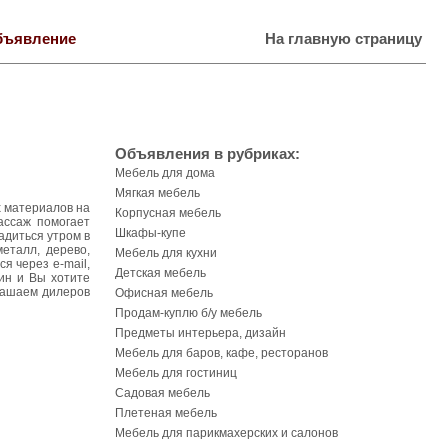
бъявление
На главную страницу
Объявления в рубриках:
Мебель для дома
Мягкая мебель
х материалов на
Корпусная мебель
ассаж помогает
Шкафы-купе
адиться утром в
еталл, дерево,
Мебель для кухни
я через e-mail,
Детская мебель
ин и Вы хотите
лашаем дилеров
Офисная мебель
Продам-куплю б/у мебель
Предметы интерьера, дизайн
Мебель для баров, кафе, ресторанов
Мебель для гостиниц
Садовая мебель
Плетеная мебель
Мебель для парикмахерских и салонов