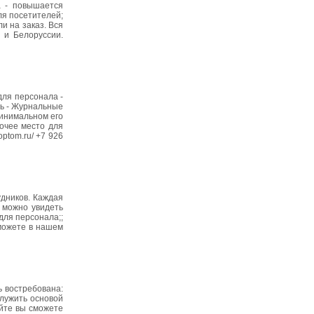
а - повышается
ля посетителей;
и на заказ. Вся
 и Белоруссии.
ля персонала -
ль - Журнальные
минимальном его
очее место для
optom.ru/ +7 926
дников. Каждая
 можно увидеть
для персонала;;
 можете в нашем
 востребована:
лужить основой
айте вы сможете