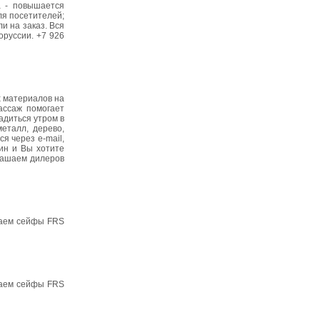
а - повышается
ля посетителей;
и на заказ. Вся
оруссии. +7 926
х материалов на
ассаж помогает
адиться утром в
еталл, дерево,
я через e-mail,
ин и Вы хотите
лашаем дилеров
одаем сейфы FRS
одаем сейфы FRS