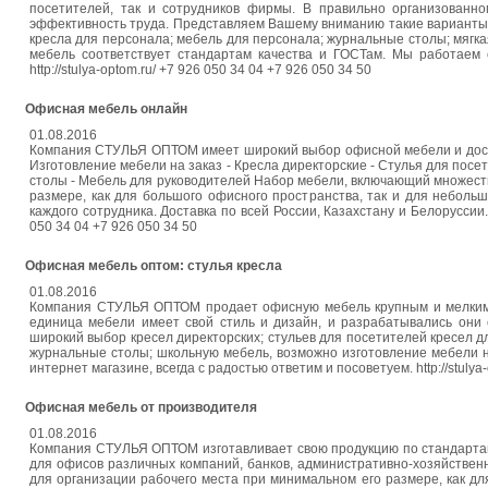
посетителей, так и сотрудников фирмы. В правильно организован
эффективность труда. Представляем Вашему вниманию такие варианты о
кресла для персонала; мебель для персонала; журнальные столы; мягка
мебель соответствует стандартам качества и ГОСТам. Мы работаем с
http://stulya-optom.ru/ +7 926 050 34 04 +7 926 050 34 50
Офисная мебель онлайн
01.08.2016
Компания СТУЛЬЯ ОПТОМ имеет широкий выбор офисной мебели и досту
Изготовление мебели на заказ - Кресла директорские - Стулья для посе
столы - Мебель для руководителей Набор мебели, включающий множеств
размере, как для большого офисного пространства, так и для небол
каждого сотрудника. Доставка по всей России, Казахстану и Белоруссии. 
050 34 04 +7 926 050 34 50
Офисная мебель оптом: стулья кресла
01.08.2016
Компания СТУЛЬЯ ОПТОМ продает офисную мебель крупным и мелким 
единица мебели имеет свой стиль и дизайн, и разрабатывались они
широкий выбор кресел директорских; стульев для посетителей кресел д
журнальные столы; школьную мебель, возможно изготовление мебели на
интернет магазине, всегда с радостью ответим и посоветуем. http://stulya
Офисная мебель от производителя
01.08.2016
Компания СТУЛЬЯ ОПТОМ изготавливает свою продукцию по стандартам 
для офисов различных компаний, банков, административно-хозяйстве
для организации рабочего места при минимальном его размере, как д