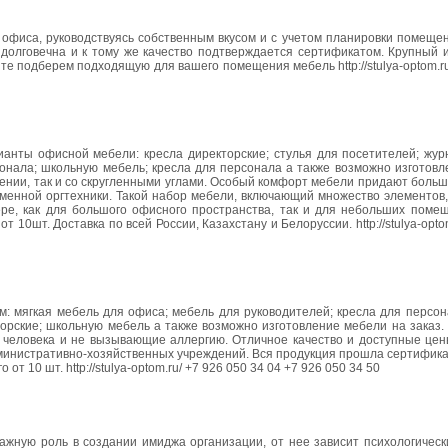
фиса, руководствуясь собственным вкусом и с учетом планировки помещен
 долговечна и к тому же качество подтверждается сертификатом. Крупный 
ите подберем подходящую для вашего помещения мебель http://stulya-optom.ru
ты офисной мебели: кресла директорские; стулья для посетителей; жур
сонала; школьную мебель; кресла для персонала а также возможно изготов
лнении, так и со скругленными углами. Особый комфорт мебели придают боль
еменной оргтехники. Такой набор мебели, включающий множество элементов
ре, как для большого офисного пространства, так и для небольших поме
0шт. Доставка по всей России, Казахстану и Белоруссии. http://stulya-optom
 мягкая мебель для офиса; мебель для руководителей; кресла для персона
торские; школьную мебель а также возможно изготовление мебели на заказ
ю человека и не вызывающие аллергию. Отличное качество и доступные це
дминистративно-хозяйственных учреждений. Вся продукция прошла сертифик
от 10 шт. http://stulya-optom.ru/ +7 926 050 34 04 +7 926 050 34 50
ажную роль в создании имиджа организации, от нее зависит психологическ