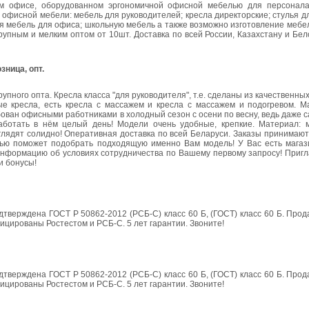
ном офисе, оборудованном эргономичной офисной мебелью для персонал
фисной мебели: мебель для руководителей; кресла директорские; стулья д
я мебель для офиса; школьную мебель а также возможно изготовление мебел
упным и мелким оптом от 10шт. Доставка по всей России, Казахстану и Бел
зница, опт.
упного опта. Кресла класса "для руководителя", т.е. сделаны из качественны
е кресла, есть кресла с массажем и кресла с массажем и подогревом. М
ован офисными работниками в холодный сезон с осени по весну, ведь даже с
аботать в нём целый день! Модели очень удобные, крепкие. Материал: м
ыглядят солидно! Оперативная доставка по всей Беларуси. Заказы принимаютс
тью поможет подобрать подходящую именно Вам модель! У Вас есть магаз
 информацию об условиях сотрудничества по Вашему первому запросу! Приг
и бонусы!
дтверждена ГОСТ Р 50862-2012 (РСБ-С) класс 60 Б, (ГОСТ) класс 60 Б. Пр
ицированы Ростестом и РСБ-С. 5 лет гарантии. Звоните!
дтверждена ГОСТ Р 50862-2012 (РСБ-С) класс 60 Б, (ГОСТ) класс 60 Б. Пр
ицированы Ростестом и РСБ-С. 5 лет гарантии. Звоните!