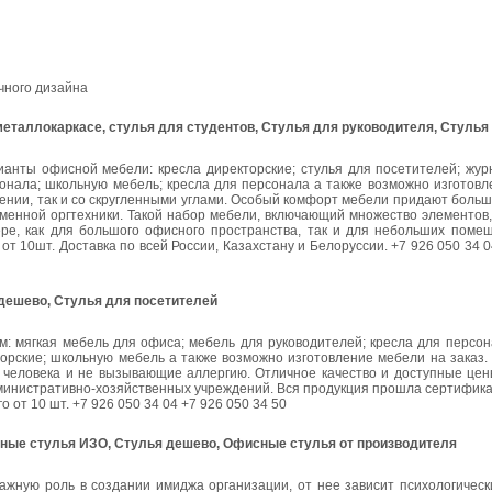
чного дизайна
металлокаркасе, стулья для студентов, Стулья для руководителя, Стулья
ты офисной мебели: кресла директорские; стулья для посетителей; жур
сонала; школьную мебель; кресла для персонала а также возможно изготов
лнении, так и со скругленными углами. Особый комфорт мебели придают боль
еменной оргтехники. Такой набор мебели, включающий множество элементов
ре, как для большого офисного пространства, так и для небольших поме
 10шт. Доставка по всей России, Казахстану и Белоруссии. +7 926 050 34 0
дешево, Стулья для посетителей
 мягкая мебель для офиса; мебель для руководителей; кресла для персона
торские; школьную мебель а также возможно изготовление мебели на заказ
ю человека и не вызывающие аллергию. Отличное качество и доступные це
дминистративно-хозяйственных учреждений. Вся продукция прошла сертифик
о от 10 шт. +7 926 050 34 04 +7 926 050 34 50
сные стулья ИЗО, Стулья дешево, Офисные стулья от производителя
ажную роль в создании имиджа организации, от нее зависит психологическ