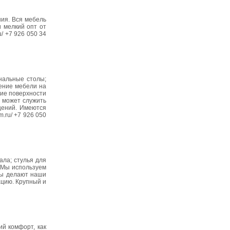
ия. Вся мебель
и мелкий опт от
/ +7 926 050 34
нальные столы;
ление мебели на
шие поверхности
, может служить
щений. Имеются
.ru/ +7 926 050
ла; стулья для
. Мы используем
ны делают наши
ацию. Крупный и
ий комфорт, как