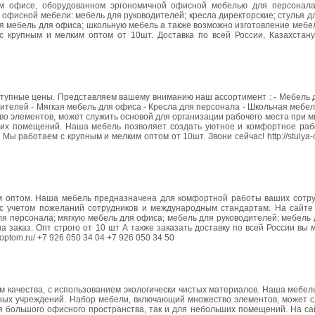
ном офисе, оборудованном эргономичной офисной мебелью для персонал
фисной мебели: мебель для руководителей; кресла директорские; стулья д
я мебель для офиса; школьную мебель а также возможно изготовление мебел
 крупным и мелким оптом от 10шт. Доставка по всей России, Казахстану
пные цены. Представляем вашему вниманию наш ассортимент : - Мебель д
тителей - Мягкая мебель для офиса - Кресла для персонала - Школьная мебе
о элементов, может служить основой для организации рабочего места при 
ьших помещений. Наша мебель позволяет создать уютное и комфортное раб
Мы работаем с крупным и мелким оптом от 10шт. Звони сейчас! http://stulya-
оптом. Наша мебель предназначена для комфортной работы ваших сотру
 с учетом пожеланий сотрудников и международным стандартам. На сайте
ля персонала; мягкую мебель для офиса; мебель для руководителей; мебель 
 заказ. Опт строго от 10 шт А также заказать доставку по всей России вы
-optom.ru/ +7 926 050 34 04 +7 926 050 34 50
качества, с использованием экологически чистых материалов. Наша мебель
нных учреждений. Набор мебели, включающий множество элементов, может с
ля большого офисного пространства, так и для небольших помещений. На с