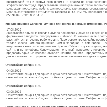
посетителей, так и сотрудников фирмы. В правильно организован
эффективность труда. Представляем Вашему вниманию такие варианты о
кресла для персонала; мебель для персонала; журнальные столы; мягка
мебель соответствует стандартам качества и ГОСТам. Мы работаем с кр
050 34 04 +7 926 050 34 50
Кресло офисное Calviano - лучшее для офиса и дома, от импортера. Ро
17.08.2016
Заказывайте офисные кресла Calviano для офиса и дома от 1 штуки до кр
фирменном заводском оборудовании Calviano. В наличии есть просты
расслабиться в течение рабочего дня. Подогрев же чрезвычайно востреб
теплое кресло намного приятнее, чем в холодное, а тем более – р
натуральная кожа, экокожа, пластик. Кресла Calviano служат годами, в
сайт или по телефону. Консультация - опытный менеджер с готовнос
продавать офисные кресла Calviano? Звоните, пишите – предоставим
для постоянного сотрудничества - на количестве очень выгодные скидки 
Огнестойкие сейфы FRS
04.08.2016
Огнестойкие сейфы для офиса и дома всех размеров. Огнестойкость по
огнестойкие со склада. Скидки от объема. Цены оптовые. Сейфы сертиф
Огнестойкие сейфы FRS
03.08.2016
Огнестойкие сейфы для офиса и дома всех размеров. Огнестойкость по
огнестойкие со склада. Скидки от объема. Цены оптовые. Сейфы сертиф