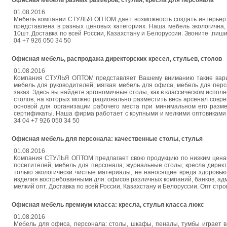
Офисная мебель разных размеров, стулья, кресла для персонала
01.08.2016
Мебель компании СТУЛЬЯ ОПТОМ дает возможность создать интерьер о
представлена в разных ценовых категориях. Наша мебель экологична,
10шт. Доставка по всей России, Казахстану и Белоруссии. Звоните ,пиш
04 +7 926 050 34 50
Офисная мебель, распродажа директорских кресел, стульев, столов
01.08.2016
Компания СТУЛЬЯ ОПТОМ представляет Вашему вниманию такие вариан
мебель для руководителей; мягкая мебель для офиса; мебель для пер
заказ. Здесь вы найдете эргономичные столы, как в классическом испо
столов, на которых можно рационально разместить весь арсенал совр
основой для организации рабочего места при минимальном его разме
сертификаты. Наша фирма работает с крупными и мелкими оптовиками от 1
34 04 +7 926 050 34 50
Офисная мебель для персонала: качественные столы, стулья
01.08.2016
Компания СТУЛЬЯ ОПТОМ предлагает свою продукцию по низким ценам:
посетителей; мебель для персонала; журнальные столы; кресла дирек
только экологически чистые материалы, не наносящие вреда здоровь
изделия востребованными для: офисов различных компаний, банков, а
мелкий опт. Доставка по всей России, Казахстану и Белоруссии. Опт строго 
Офисная мебель премиум класса: кресла, стулья класса люкс
01.08.2016
Мебель для офиса, персонала: столы, шкафы, пеналы, тумбы играет в