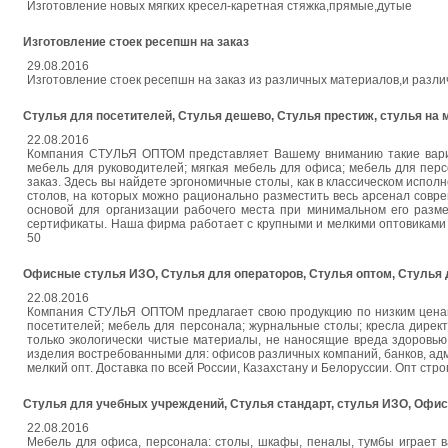
Изготовление новых мягких кресел-каретная стяжка,прямые,дутые
Изготовление стоек ресепшн на заказ
29.08.2016
Изготовление стоек ресепшн на заказ из различных материалов,и разли
Стулья для посетителей, Стулья дешево, Стулья престиж, стулья на 
22.08.2016
Компания СТУЛЬЯ ОПТОМ представляет Вашему вниманию такие вариан
мебель для руководителей; мягкая мебель для офиса; мебель для пер
заказ. Здесь вы найдете эргономичные столы, как в классическом испо
столов, на которых можно рационально разместить весь арсенал совр
основой для организации рабочего места при минимальном его разме
сертификаты. Наша фирма работает с крупными и мелкими оптовиками от
50
Офисные стулья ИЗО, Стулья для операторов, Стулья оптом, Стулья 
22.08.2016
Компания СТУЛЬЯ ОПТОМ предлагает свою продукцию по низким ценам:
посетителей; мебель для персонала; журнальные столы; кресла дирек
только экологически чистые материалы, не наносящие вреда здоровь
изделия востребованными для: офисов различных компаний, банков, а
мелкий опт. Доставка по всей России, Казахстану и Белоруссии. Опт строг
Стулья для учебных учреждений, Стулья стандарт, стулья ИЗО, Офи
22.08.2016
Мебель для офиса, персонала: столы, шкафы, пеналы, тумбы играет в