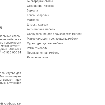
Бильярдные столы
Освещение, люстры
Зеркала
Ковры, ковролин
Матрасы
Шторы, жалюзи
 д
Антикварная мебель
Оборудование для производства мебели
нальные столы;
Материалы для производства мебели
ление мебели на
шие поверхности
Фурнитура, детали мебели
, может служить
Ремонт мебели
щений. Имеются
4 +7 926 050 34
Промышленная мебель
Разное по теме
ла; стулья для
. Мы используем
ны делают наши
ацию. Крупный и
ий комфорт, как