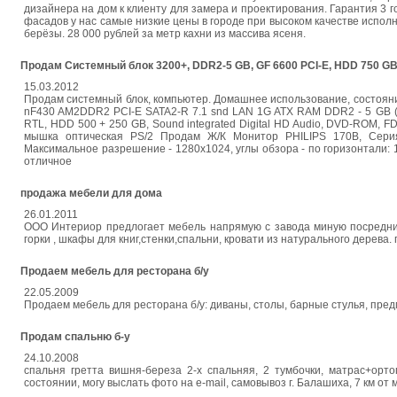
дизайнера на дом к клиенту для замера и проектирования. Гарантия 3 г
фасадов у нас самые низкие цены в городе при высоком качестве исполне
берёзы. 28 000 рублей за метр кахни из массива ясеня.
Продам Cистемный блок 3200+, DDR2-5 GB, GF 6600 PCI-E, HDD 750 GB
15.03.2012
Продам системный блок, компьютер. Домашнее использование, состоя
nF430 AM2DDR2 PCI-E SATA2-R 7.1 snd LAN 1G ATX RAM DDR2 - 5 GB (
RTL, HDD 500 + 250 GB, Sound integrated Digital HD Audio, DVD-ROM, FDD
мышка оптическая PS/2 Продам Ж/К Монитор PHILIPS 170B, Серия 
Максимальное разрешение - 1280x1024, углы обзора - по горизонтали: 16
отличное
продажа мебели для дома
26.01.2011
ООО Интериор предлогает мебель напрямую с завода миную посредник
горки , шкафы для книг,стенки,спальни, кровати из натурального дерева. при
Продаем мебель для ресторана б/у
22.05.2009
Продаем мебель для ресторана б/у: диваны, столы, барные стулья, пред
Продам спальню б-у
24.10.2008
спальня гретта вишня-береза 2-х спальняя, 2 тумбочки, матрас+орт
состоянии, могу выслать фото на e-mail, самовывоз г. Балашиха, 7 км от м