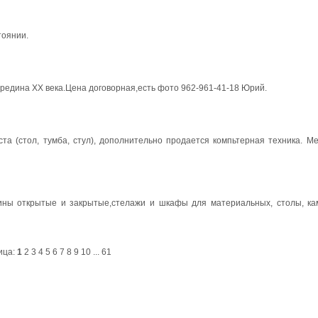
тоянии.
редина ХХ века.Цена договорная,есть фото 962-961-41-18 Юрий.
 (стол, тумба, стул), дополнительно продается компьтерная техника. Ме
рины открытые и закрытые,стелажи и шкафы для материальных, столы, ка
ица:
1
2
3
4
5
6
7
8
9
10
...
61