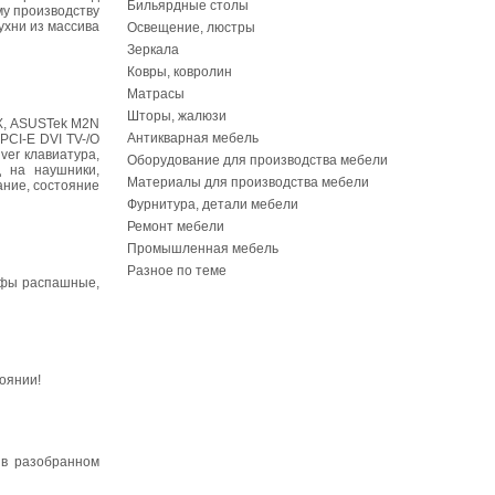
Бильярдные столы
му производству
ухни из массива
Освещение, люстры
Зеркала
Ковры, ковролин
Матрасы
Шторы, жалюзи
X, ASUSTek M2N
Антикварная мебель
CI-E DVI TV-/O
lver клавиатура,
Оборудование для производства мебели
д на наушники,
Материалы для производства мебели
ание, состояние
Фурнитура, детали мебели
Ремонт мебели
Промышленная мебель
Разное по теме
афы распашные,
тоянии!
 в разобранном