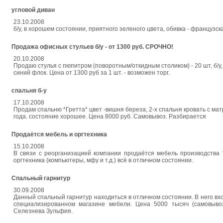
угловой диван
23.10.2008
б/у, в хорошем состоянии, приятного зеленого цвета, обивка - французс
Продажа офисных стульев б/у - от 1300 руб. СРОЧНО!
20.10.2008
Продаю стулья с пюпитром (поворотным/откидным столиком) - 20 шт, б/у,
синий флок. Цена от 1300 руб за 1 шт. - возможен торг.
спальня б-у
17.10.2008
Продам спальню *Гретта* цвет -вишня береза, 2-х спальня кровать с ма
года. состояние хорошее. Цена 8000 руб. Самовывоз. Разбирается
Продаётся мебель и оргтехника
15.10.2008
В связи с реорганизацией компании продаётся мебель производства "
оргтехника (компьютеры, мфу и т.д.) всё в отличном состоянии.
Спальный гарнитур
30.09.2008
Данный спальный гарнитур находиться в отличном состоянии. В него вхо
специализированном магазине мебели. Цена 5000 тысяч (самовывоз
Селезнева Зульфия.