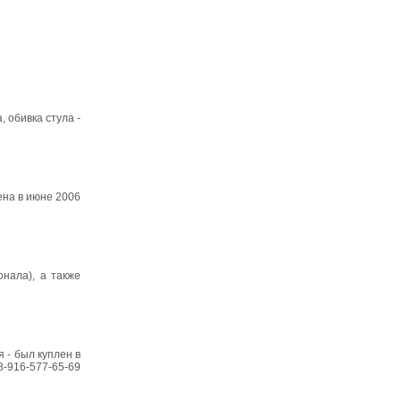
 обивка стула -
ена в июне 2006
нала), а также
 - был куплен в
-916-577-65-69