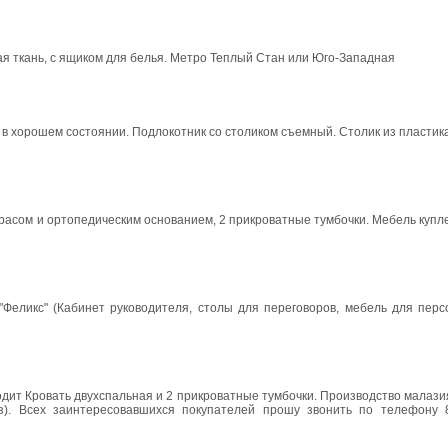
кая ткань, с ящиком для белья. Метро Теплый Стан или Юго-Западная
 в хорошем состоянии. Подлокотник со столиком съемный. Столик из пластика,
трасом и ортопедическим основанием, 2 прикроватные тумбочки. Мебель купл
Феликс" (Кабинет руководителя, столы для переговоров, мебель для персо
дит Кровать двухспальная и 2 прикроватные тумбочки. Производство малазия
). Всех заинтересовавшихся покупателей прошу звонить по телефону 8