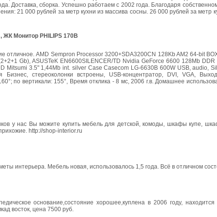
ода. Доставка, сборка. Успешно работаем с 2002 года. Благодаря собственно
ния: 21 000 рублей за метр кухни из массива сосны. 26 000 рублей за метр к
, ЖК Монитор PHILIPS 170B
ние отличное. AMD Sempron Processor 3200+SDA3200CN 128Kb AM2 64-bit BO
2+2+1 Gb), ASUSTeK EN6600SILENCER/TD Nvidia GeForce 6600 128Mb DDR P
 Mitsumi 3.5" 1,44Mb int. silver Case Casecom LG-6630B 600W USB, audio, Si
Бизнес, стереоколонки встроены, USB-концентратор, DVI, VGA, Выхо
0°; по вертикали: 155°, Время отклика - 8 мс, 2006 г.в. Домашнее использов
ов у нас Вы можите купить мебель для детской, комоды, шкафы купе, шк
хожие. http://shop-interior.ru
меты интерьера. Мебель новая, использовалось 1,5 года. Всё в отличном сос
опедическое основание,состояние хорошее,куплена в 2006 году, находится
кад восток, цена 7500 руб.