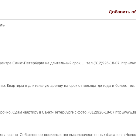
Добавить о
ель
ентре Санкт-Петербурга на длительный срок. … тел.(812)926-18-07. http://www.
р. Квартиры в длительную аренду на срок от месяца до года и более. тел. 
чно. Сдам квартиру в Санкт-Петербурге с фото. (812)926-18-07 http://www.fla
рёзы, ясеня. Собственное производство высококачественных фасадов в Ново