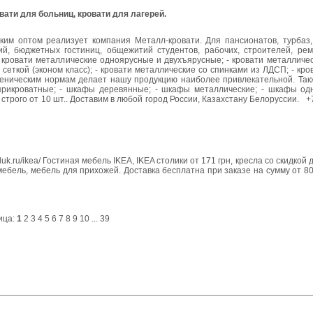
вати для больниц, кровати для лагерей.
им оптом реализует компания Металл-кровати. Для пансионатов, турбаз,
ний, бюджетных гостиниц, общежитий студентов, рабочих, строителей, рем
 - кровати металлические одноярусные и двухъярусные; - кровати металличес
 сеткой (эконом класс); - кровати металлические со спинками из ЛДСП; - кро
гиеническим нормам делает нашу продукцию наиболее привлекательной. Так
прикроватные; - шкафы деревянные; - шкафы металлические; - шкафы од
пт строго от 10 шт.. Доставим в любой город России, Казахстану Белоруссии. 
luk.ru/ikea/ Гостиная мебель IKEA, IKEA столики от 171 грн, кресла со скидкой
мебель, мебель для прихожей. Доставка бесплатна при заказе на сумму от 80
ица:
1
2
3
4
5
6
7
8
9
10
...
39