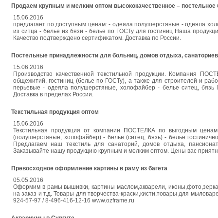
Продаем крупным и мелким оптом высококачественное – постельное б
15.06.2016
предлагает по доступным ценам: - одеяла полушерстяные - одеяла холо
из ситца - белье из бязи - белье по ГОСТу для гостиниц Наша продукц
Качество подтверждено сертификатом. Доставка по России.
Постельные принадлежности для больниц, домов отдыха, санаториев
15.06.2016
Производство качественной текстильной продукции. Компания ПОСТ
общежитий, гостиниц (белье по ГОСТу), а также для строителей и рабо
перьевые - одеяла полушерстяные, холофайбер - белье ситец, бязь 
Доставка в пределах России.
Текстильная продукция оптом
15.06.2016
Текстильная продукция от компании ПОСТЕЛКА по выгодным ценам: 
(полушерстяные, холофайбер) - белье (ситец, бязь) - белье гостинич
Предлагаем наш текстиль для санаторий, домов отдыха, пансионат
Заказывайте нашу продукцию крупным и мелким оптом. Цены вас приятно
Превосходное оформление картины в раму из багета
05.05.2016
Оформим в рамы вышивки, картины маслом,акварели, иконы,фото,зеркал 
на заказ и т.д. Товары для творчества-краски,кисти,товары для мыловар
924-57-97 / 8-496-416-12-16 www.ozframe.ru