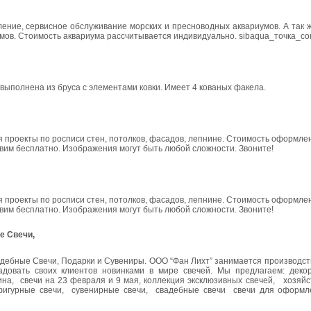
ление, сервисное обслуживание морских и пресноводных аквариумов. А так
умов. Стоимость аквариума рассчитывается индивидуально. sibaqua_точка_c
выполнена из бруса с элементами ковки. Имеет 4 кованых факела.
я проекты по росписи стен, потолков, фасадов, лепнине. Стоимость оформле
овим бесплатно. Изображения могут быть любой сложности. Звоните!
я проекты по росписи стен, потолков, фасадов, лепнине. Стоимость оформле
овим бесплатно. Изображения могут быть любой сложности. Звоните!
е Свечи,
адебные Свечи, Подарки и Сувениры. ООО “Фан Лихт” занимается производс
адовать своих клиентов новинками в мире свечей. Мы предлагаем: деко
на, свечи на 23 февраля и 9 мая, коллекция эксклюзивных свечей, хозяйс
фигурные свечи, сувенирные свечи, свадебные свечи свечи для оформл