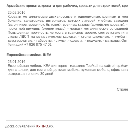
Армейские кровати, кровати для рабочих, кровати для строителей, кро
25.02.2016
Кровати металлические двухъярусные и одноярусные, крупным и мелк
больниц, санаториев, интернатов, детских лагерей, учебных заведе
(вагончиков, времянок, бытовок), военных казарм (армейские кровати).
прокатной пружины (эконом класс); - кровати металлические со сварной
Повышенная прочность, легкость в транспортировке, соответствие ги
столы ЛДСП на металлическом каркасе; - столы школьные; - тумбы 
двустворчатые; - табуреты; - стулья; - одеяла; - подушки; - матрацы; О
Геннадий +7 926 875 47 01
Европейская мебель IKEA
23.01.2016
Европейская мебель IKEA в интернет-магазине TopMall на сайте http://rav
для спальни, для гостиной, детская мебель, кухонная мебель, офисная 
возврата в течение 30 дней
Стран
Доска объявлений
КУПРО
.РУ.