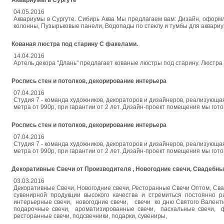
Аквариумы в Сургуте
04.05.2016
Аквариумы в Сургуте. Сибирь Аква Мы предлагаем вам: Дизайн, оформ
колонны, Пузырьковые панели, Водопады по стеклу и тумбы для аквари
Кованая люстра под старину С факелами.
14.04.2016
Артель декора "Длань" предлагает кованые люстры под старину. Люстра 
Роспись стен и потолков, декорирование интерьера
07.04.2016
Студия 7 - команда художников, декораторов и дизайнеров, реализующа
метра от 990р, при гарантии от 2 лет. Дизайн-проект помещения мы гот
Роспись стен и потолков, декорирование интерьера
07.04.2016
Студия 7 - команда художников, декораторов и дизайнеров, реализующа
метра от 990р, при гарантии от 2 лет. Дизайн-проект помещения мы гот
Декоративные Свечи от Производителя , Новогодние свечи, Свадебны
03.03.2016
Декоративные Свечи, Новогодние свечи, Ресторанные Свечи Оптом, Св
сувенирной продукции высокого качества и стремиться постоянно р
интерьерные свечи, новогодние свечи, свечи ко дню Святого Валенти
подарочные свечи, ароматизированные свечи, пасхальные свечи, 
ресторанные свечи, подсвечники, подарки, сувениры,