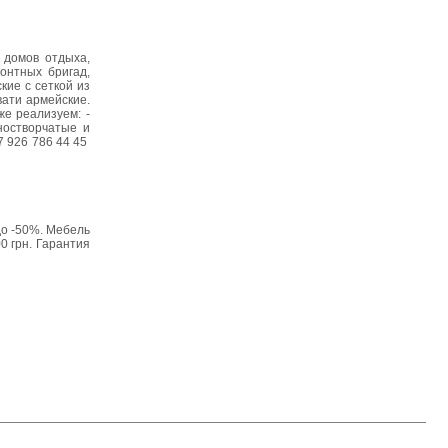
 домов отдыха,
онтных бригад,
кие с сеткой из
вати армейские.
же реализуем: -
ностворчатые и
+7 926 786 44 45
 до -50%. Мебель
0 грн. Гарантия