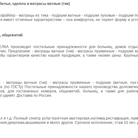
елье, одеяла и матрасы ватные (тик)
файбер - матрацы из тика - подушки ватные - подушки пуховые - подушки п
ия имеет отличные характеристики – она комфортна, не теряет форму и усто
, общежитий
ЕЛКА производит постельные принадлежности для больниц, домов отдых
чих. Предлагаем: - матрацы ватные (тик) - матрасы пружинные - подушки в
Мы гарантируем качество нашей продукции, а также низкие цены. Крупный
- матрацы ватные (тик) - матрасы пружинные - подушки (ватные, пух-
ное (по ГОСТу) Постельные принадлежности нашего производства долговечн
ов, для гостиничных номеров, общежитий, больниц, а также для рабочи
 удивят. Доставка по России.
и т.д. Полный спектр услуг-багетная мастерская,натяжка,реставрация, лам
ения,декупажа,вышивания и много другое. Срочное исполнение, стаж 10 лет, д