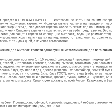
рат средств в ПОЛНОМ РАЗМЕРЕ. --- Изготовление картин по вашим изобр
овление модульных картин; --- Индивидуальные картины на праздники, мер
, например: 87х53,5). Что делает картины более "гибкими" под Ваш интерьер. 
 получении Описание картин на холсте, что они из себя представляют: Это хо
сится для защиты картин от солнца ( не выгорает), воды (не размывается)
льзовании). Холст натягивается на подрамник, по технологии, которая не п
вления: от 2 до 4 дней, с момента согласования.
еские для бытовок, кровати одноярусные металлические для вагончиков
елкооптовые поставки (от 10 единиц) следующей продукции, подходящей
, отелей, интернатов, хостелов, больниц, бытовок, вагончиков (для рабочих 
складушки; постельные принадлежности в широком ассортименте: матрасы (в
лебяжий пух, пух-перо и др.), одеяла (синтепон, холлофайбер, лебяжий пух
, поликоттон, сатин, ситец, бязь, бязь ГОСТ), полотенца (вафельные, махр
ы, , столы обеденные и офисные, кровати, тумбы, комоды, , кушетки, банк
еталлическом каркасе; Организуем доставку по всей России, Казахстану и Бел
мебели. Производство офисной, торговой, медицинской мебели с алюмини
орам. Больше информации (8552) 99-98-50