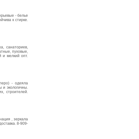
ерьевые - белье
йчива к стирке.
а, санаториев,
атные, пуховые,
 и мелкий опт.
перо) - одеяла
ы и экологичны.
х, строителей.
нация , зеркала
оставка. 8-909-