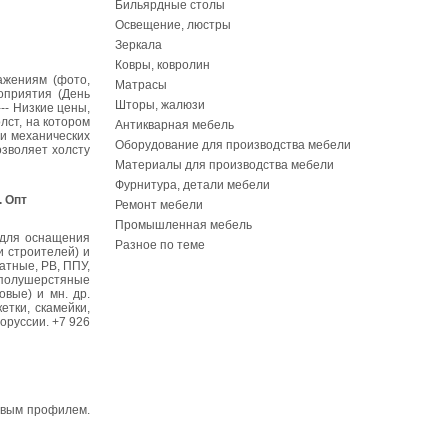
Бильярдные столы
Освещение, люстры
Зеркала
Ковры, ковролин
ажениям (фото,
Матрасы
оприятия (День
Шторы, жалюзи
--- Низкие цены,
лст, на котором
Антикварная мебель
 и механических
Оборудование для производства мебели
озволяет холсту
Материалы для производства мебели
Фурнитура, детали мебели
. Опт
Ремонт мебели
Промышленная мебель
 для оснащения
Разное по теме
и строителей) и
атные, РВ, ППУ,
, полушерстяные
овые) и мн. др.
етки, скамейки,
оруссии. +7 926
евым профилем.