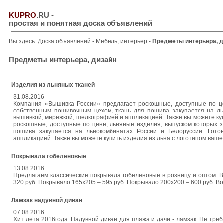
KUPRO
.RU
-
простая и понятная доска объявлений
Вы здесь:
Доска объявлений
-
Мебель, интерьер
-
Предметы интерьера, 
Предметы интерьера, дизайн
Изделия из льняных тканей
31.08.2016
Компания «Вышивка России» предлагает роскошные, доступные по це
собственным пошивочным цехом, ткань для пошива закупается на л
вышивкой, мережкой, шелкографией и аппликацией. Также вы можете ку
роскошные, доступные по цене, льняные изделия, выпуском которых 
пошива закупается на льнокомбинатах России и Белоруссии. Гот
аппликацией. Также вы можете купить изделия из льна с логотипом вашей 
Покрывала гобеленовые
13.08.2016
Предлагаем классические покрывала гобеленовые в розницу и оптом. 
320 руб. Покрывало 165х205 – 595 руб. Покрывало 200х200 – 600 руб. Во
Ламзак надувной диван
07.08.2016
Хит лета 2016года. Надувной диван для пляжа и дачи - ламзак. Не треб