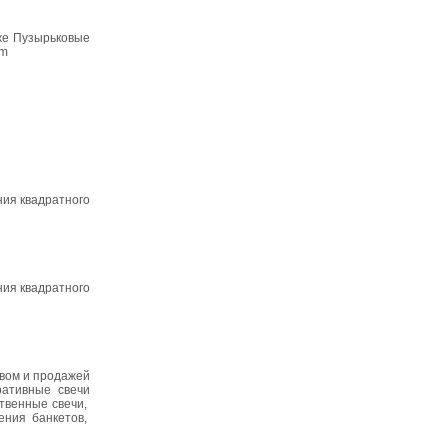
 же Пузырьковые
om
ния квадратного
ния квадратного
твом и продажей
ративные свечи
твенные свечи,
ения банкетов,