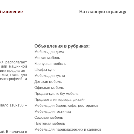
бъявление
На главную страницу
Объявления в рубриках:
Мебель для дома
Мягкая мебель
ия располагает
Корпусная мебель
й или машинной
Шкафы-купе
сии» предлагает
хом, ткань для
Мебель для кухни
елкографией и
Детская мебель
Офисная мебель
Продам-куплю б/у мебель
Предметы интерьера, дизайн
вало 110х150 –
Мебель для баров, кафе, ресторанов
Мебель для гостиниц
Садовая мебель
Плетеная мебель
Мебель для парикмахерских и салонов
ай. В наличии в