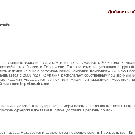
Добавить о
дизайн
не, льняные изделия, выпуском которых занимается с 2008 года. Компан
ьнокомбинатах России и Белоруссии. Готовые изделия украшаются ручно
пить изделия из льна с логотипом вашей компании. Компания «Вышивка Рос
занимается с 2008 года. Компания располагает собственным пошивочным це
овые изделия украшаются ручной или машинной вышивкой, мережкой, ш
компании http://lenspb.com/
В наличии детские и полуторные размеры покрывал. Розничные цены: Покры
зможна курьерская доставка в Томске, доставка в регионы почтой.
ует насоса. Надувается и сдувается за несколько секунд. Производство - Кит