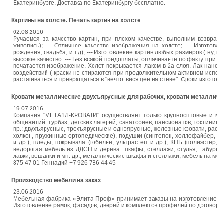
Екатеринбурге. Доставка по Екатеринбургу бесплатно.
Картины на холсте. Печать картин на холсте
02.08.2016
Ручаемся за качество картин, при плохом качестве, выполним возв
живопись); --- Отличное качество изображения на холсте; --- Изгот
рождения, свадьба, и т.д); --- Изготовление картин любых размеров ( ну
высокое качество. --- Без всякой предоплаты, оплачиваете по факту при
печатается изображение. Холст покрывается лаком в 2а слоя. Лак нано
воздействий ( краски не стираются при продолжительном активном испо
растягиваться и превращаться в "нечто, висящее на стене". Сроки изгото
Кровати металлические двухъярусные для рабочих, кровати металлич
19.07.2016
Компания "МЕТАЛЛ-КРОВАТИ" осуществляет только крупнооптовые и м
общежитий, турбаз, детских лагерей, санаториев, пансионатов, гостиниц
пр.: двухъярусные, трехъярусные и одноярусные, железные кровати, ра
холкон, пружинные ортопедические), подушки (синтепон, холлофайбер, 
и др.), пледы, покрывала (гобелен, ультрастеп и др.), КПБ (полиэстер
недорогая мебель из ЛДСП и дерева: шкафы, стеллажи, стулья, табурет
лавки, вешалки и мн. др.; металлические шкафы и стеллажи, мебель на м
875 47 01 Геннадий +7 926 786 44 45
Производство мебели на заказ
23.06.2016
Мебельная фабрика «Элита-Проф» принимает заказы на изготовление 
Изготовление рамок, фасадов, дверей и комплектов профилей по догов