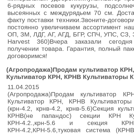
6-рядных посевов кукурузы, подсолне
высеянных с междурядьем 70 см. Доста
факту поставки техники.Звоните-догово
постоянно увеличиваем ассортимент на
ОП, ЗМ, ЛДГ, АГ, АГД, БГР, СПЧ, УПС, СЗ, 
Harvest 360)Вчера заказали сегодн
получении товара. Гарантия, полный па
договоримся!
(Агропродажа)Продам культиватор КРН, 
Культиватор КРН, КРНВ Культиваторы 
11.04.2015
(Агропродажа)Продам культиватор КРН
Культиватор КРН, КРНВ Культиваторы
(крн-4.2, крнв-4.2, крнв-5.6)Секция кул
КРНВ(не папандос) секции КРН Ку
КРН-4.2.,крн-5.6 и секция КР
КРН-4.2,КРН-5.6,туковая система (КРН