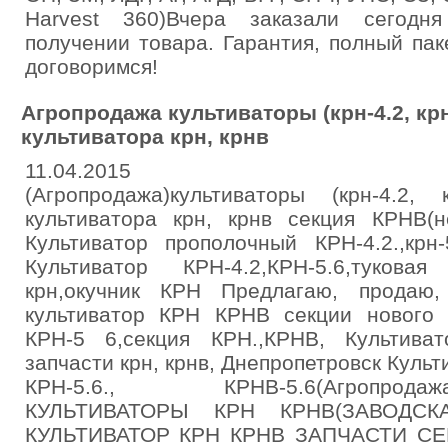
Harvest 360)Вчера заказали сегодн
получении товара. Гарантия, полный па
договоримся!
Агропродажа культиваторы (крн-4.2, крн
культиватора крн, крнв
11.04.2015
(Агропродажа)культиваторы (крн-4.2, к
культиватора крн, крнв секция КРНВ(
Культиватор прополочный КРН-4.2.,крн
Культиватор КРН-4.2,КРН-5.6,тукова
крн,окучник КРН Предлагаю, продаю
культиватор КРН КРНВ секции нового 
КРН-5 6,секция КРН.,КРНВ, Культива
запчасти крн, крнв, Днепропетровск Культи
КРН-5.6., КРНВ-5.6(Агропродажа)П
КУЛЬТИВАТОРЫ КРН КРНВ(ЗАВОДСК
КУЛЬТИВАТОР КРН КРНВ ЗАПЧАСТИ СЕ