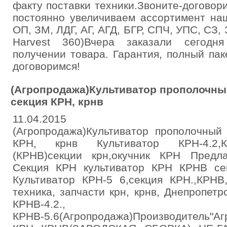
факту поставки техники.Звоните-догово
постоянно увеличиваем ассортимент на
ОП, ЗМ, ЛДГ, АГ, АГД, БГР, СПЧ, УПС, СЗ, 
Harvest 360)Вчера заказали сегодн
получении товара. Гарантия, полный па
договоримся!
(Агропродажа)Культиватор прополочный 
секция КРН, крнв
11.04.2015
(Агропродажа)Культиватор прополочный 
КРН, крнв Культиватор КРН-4.2,КР
(КРНВ)секции крн,окучник КРН Предл
Секция КРН культиватор КРН КРНВ се
Культиватор КРН-5 6,секция КРН.,КРНВ
техника, запчасти крн, крнв, Днепропетр
КРНВ-4.2., К
КРНВ-5.6(Агропродажа)Производитель