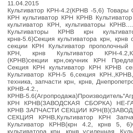
11.04.2015
Культиватор КРН-4.2(КРНВ -5,6) Товары
КРН культиватор КРН КРНВ Культиватор
культиватор КРН, культиваторы КРНВ..
Культиваторы КРНВ крн культиватор
крнв-5.6)Секция культиватора крн, крнв
секции КРН Культиватор прополочный К
КРН, крнв Культиватор КРН-4.2,КР
(КРНВ)секции крн,окучник КРН Предл
Секция КРН культиватор КРН КРНВ се
Культиватор КРН-5 6,секция КРН.,КРНВ
техника, запчасти крн, крнв, Днепропетр
КРНВ-4.2., К
КРНВ-5.6(Агропродажа)Производитель
КРН КРНВ(ЗАВОДСКАЯ СБОРКА) НЕ-Г
КРНВ ЗАПЧАСТИ СЕКЦИИ КРН(В)(ЗАВОД
СЕКЦИЯ КРНВ,Культиватор КРН Запч
Культиватор КРНВ(крн 4.2, крнв 5, 6
культиватора крн, крнв усиленная. Кул