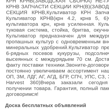
КРН КРНВ(ЗАВОДСКАЯ СБОРКА) НЕ-Г
КРНВ ЗАПЧАСТИ СЕКЦИИ КРН(В)(ЗАВОД
СЕКЦИЯ КРНВ,Культиватор КРН Запч
Культиватор КРНВ(крн 4.2, крнв 5, 6
культиватора крн, крнв усиленная. Кул
туковая система, стойка, бритва, окуч
Культиватор предназначен для междур
пропашных культур с одновременным вн
минеральных удобрений.Культиватор пр
6-рядных посевов кукурузы, подсолне
высеянных с междурядьем 70 см. Доста
факту поставки техники.Звоните-догово
постоянно увеличиваем ассортимент на
ОП, ЗМ, ЛДГ, АГ, АГД, БГР, СПЧ, УПС, СЗ, 
Harvest 360)Вчера заказали сегодн
получении товара. Гарантия, полный па
договоримся!
Доска бесплатных объявлений