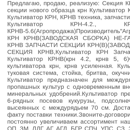
Предлагаю, продаю, реализую: Секция 
секции нового образца крн Культиватор 
Культиватор КРН, КРНВ техника, запчасти
Культиватор КРН-4.2., КРН
КРНВ-5.6(Агропродажа)Производитель
КРН КРНВ(ЗАВОДСКАЯ СБОРКА) НЕ-Г
КРНВ ЗАПЧАСТИ СЕКЦИИ КРН(В)(ЗАВОД
СЕКЦИЯ КРНВ,Культиватор КРН Запч
Культиватор КРНВ(крн 4.2, крнв 5, 6
культиватора крн, крнв усиленная. Кул
туковая система, стойка, бритва, окуч
Культиватор предназначен для междур
пропашных культур с одновременным вн
минеральных удобрений.Культиватор пр
6-рядных посевов кукурузы, подсолне
высеянных с междурядьем 70 см. Доста
факту поставки техники.Звоните-догово
постоянно увеличиваем ассортимент на
ОП, ЗМ, ЛДГ, АГ, АГД, БГР, СПЧ, УПС, СЗ, 