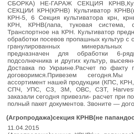
СБОРКА) НЕ-ГАРАЖ СЕКЦИЯ КРНВ,Кул
СЕКЦИИ КРН(КРНВ) Культиватор КРНВ(кр
КРН-5, 6 Секция культиватора крн, крн
КРН, КРНВ(лапа, туковая система, с
Транспортное на КРН. Культиватор пред
обработки посевов пропашных культур с
гранулированных минеральных уд
предназначен для обработки 6-ряд
подсолнечника и других культур, высея
Доставка по Украине.Расчет по факту п
договоримся.Привезем сегодня.Мы 
ассортимент нашей продукции (КПС, КРН, 
СПЧ, УПС, СЗ, ЗМ, ОВС, СЗТ, Harvest
заказали сегодня привезли- расчет при п
полный пакет документов. Звоните — дог
(Агропродажа)секция КРНВ(не папандос
11.04.2015