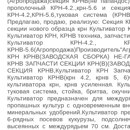
(Агропродажа)секция КРНВ(не папандос
прополочный КРН-4.2.,крн-5.6 и секци
КРН-4.2,КРН-5.6,туковая система (КРН
Предлагаю, продаю, реализую: Секция 
секции нового образца крн Культиватор 
Культиватор КРН, КРНВ техника, запчасти
Культиватор КРН-4.2., КРН
КРНВ-5.6(Агропродажа)Производитель
КРН КРНВ(ЗАВОДСКАЯ СБОРКА) НЕ-Г
КРНВ ЗАПЧАСТИ СЕКЦИИ КРН(В)(ЗАВОД
СЕКЦИЯ КРНВ,Культиватор КРН Запч
Культиватор КРНВ(крн 4.2, крнв 5, 6
культиватора крн, крнв усиленная. Кул
туковая система, стойка, бритва, окуч
Культиватор предназначен для междур
пропашных культур с одновременным вн
минеральных удобрений.Культиватор пр
6-рядных посевов кукурузы, подсолне
высеянных с междурядьем 70 см. Доста