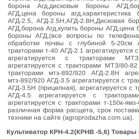
борона Агд,дисковые бороны АГД,бо
АГД,цена бороны агд,характеристика б
АГД-2.5, АГД-2.5Н,АГД-2.8Н,Дисковая б
АГД,борона Агд,купить бороны АГД,цена 
бороны АГД,(все вопросы по телефон
обработки почвы с глубиной 5-20см А
тракторами т-40 АГД-2.1 агрегатируется 
агрегатируется с тракторами МТЗ
агрегатируется с тракторами МТЗ/80-82
тракторами мтз-892/920 АГД-2.8Н агре
мтз-892/920 АГД-3.5 агрегатируется с тр
АГД-3.5Н (прицепная), агрегатируется с 
АГД-4.5 агрегатируется с тракторам
агрегатируется с тракторами т-150к-ямз-
различная форма расщета, срок поставк
техники на сайте (agroprodazha.com.ua).
Культиватор КРН-4.2(КРНВ -5,6) Товар