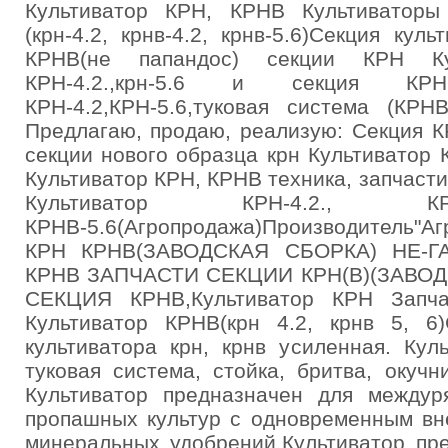
Культиватор КРН, КРНВ Культиваторы
(крн-4.2, крнв-4.2, крнв-5.6)Секция кул
КРНВ(не папандос) секции КРН Ку
КРН-4.2.,крн-5.6 и секция КР
КРН-4.2,КРН-5.6,туковая система (КРН
Предлагаю, продаю, реализую: Секция 
секции нового образца крн Культиватор 
Культиватор КРН, КРНВ техника, запчасти
Культиватор КРН-4.2., КРН
КРНВ-5.6(Агропродажа)Производитель
КРН КРНВ(ЗАВОДСКАЯ СБОРКА) НЕ-Г
КРНВ ЗАПЧАСТИ СЕКЦИИ КРН(В)(ЗАВОД
СЕКЦИЯ КРНВ,Культиватор КРН Запч
Культиватор КРНВ(крн 4.2, крнв 5, 6
культиватора крн, крнв усиленная. Кул
туковая система, стойка, бритва, окуч
Культиватор предназначен для междур
пропашных культур с одновременным вн
минеральных удобрений.Культиватор пр