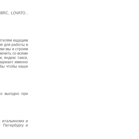
BRC, LOVATO...
дителям ищущим
ля для работы в
ики мы и строим
лючить со всеми
, яндекс такси,
 вариант именно
ь бы чтобы наши
то выгодно при
 итальянских и
т Петербургу и