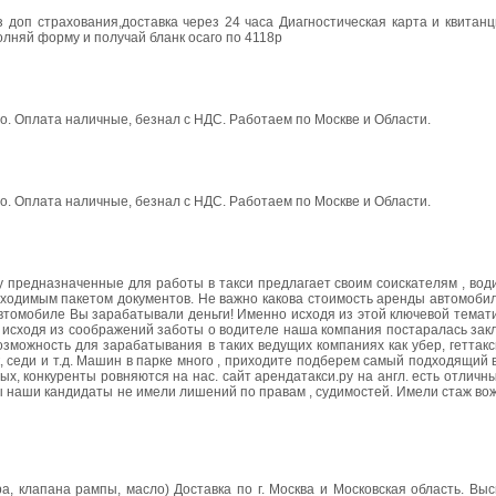
 доп страхования,доставка через 24 часа Диагностическая карта и квитанц
полняй форму и получай бланк осаго по 4118р
но. Оплата наличные, безнал с НДС. Работаем по Москве и Области.
но. Оплата наличные, безнал с НДС. Работаем по Москве и Области.
у предназначенные для работы в такси предлагает своим соискателям , во
бходимым пакетом документов. Не важно какова стоимость аренды автомоби
 автомобиле Вы зарабатывали деньги! Именно исходя из этой ключевой темат
о исходя из соображений заботы о водителе наша компания постаралась зак
можность для зарабатывания в таких ведущих компаниях как убер, геттакси
ксик, седи и т.д. Машин в парке много , приходите подберем самый подходящий
ых, конкуренты ровняются на нас. сайт арендатакси.ру на англ. есть отлич
ы наши кандидаты не имели лишений по правам , судимостей. Имели стаж вож
, клапана рампы, масло) Доставка по г. Москва и Московская область. Вы