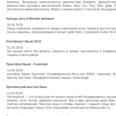
регионы. Выездная компьютерная диагностика Камминз. Диагност
диагностика грузовых автомобилей Камаз, Маз, Газ, Паз, Ман, Даф, Р
автобусов и микроавтобусов. Ремонт генераторов и стартеров. Выездная
Аренда авто в Москве минивэн
26.05.2016
Наша компания занимается предоставлением услуг проката достаточно
На все машины, предлагаемые в прокат, действует страховой полис ОСА
Автопрокат Крым 2016
01.05.2016
На нашем сайте Вы можете заказать в прокат автомобили в Симферо
седаны и кроссоверы
Трансфер Крым - Аэропорт
15.04.2016
рансфер Крым Аэропорт (Симферополь)-Ялта (по ЮБК)- Аэропорт Ком
кресла, бустеры. Предварительные заказы: Александр
Эротический массаж Киев
14.04.2016
Get inspired — эта услуга для истинных ценителей неординарных насла
нежное тело, после, девушка пригласит Вас в мир эротизма даря Ва
снятию напряжения. Массаж лица и головы смахнут с вашего лица все т
которой покрывает ваше тело поцелуями, исключая интимные места…