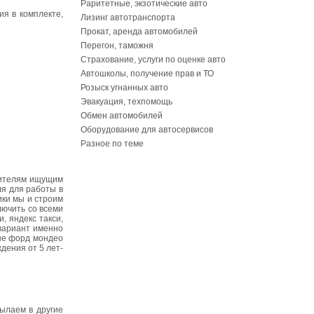
Раритетные, экзотические авто
ия в комплекте,
Лизинг автотранспорта
Прокат, аренда автомобилей
Перегон, таможня
Страхование, услуги по оценке авто
Автошколы, получение прав и ТО
Розыск угнанных авто
Эвакуация, техпомощь
Обмен автомобилей
Оборудование для автосервисов
Разное по теме
дителям ищущим
ля для работы в
ики мы и строим
лючить со всеми
, яндекс такси,
 вариант именно
ные форд мондео
дения от 5 лет-
сылаем в другие