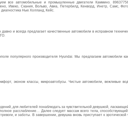
ируем все автомобильные и промышленные двигатели Камминз. 8963775
ено, Ивеко, Скания, Вольво, Авиа, Петербилд, Кенворд, Инетр, Самс, Фот
 диагностика Нью Холланд, Кейс.
 давно и всегда предлагает качественные автомобили в исправном техниче
ГО.
поле популярного производителя Hyundai. Мы предлагаем автомобили как
форт, эконом классы, микроавтобусы. Чистые автомобили, вежливые вод
ждений, для любителей понаблюдать за чувствительной девушкой, ласкающей
м полное расслабление… Далее следует массаж всего тела, способствующий
ревоги, и заботы. В завершении, девушка вновь приступает к эротической 