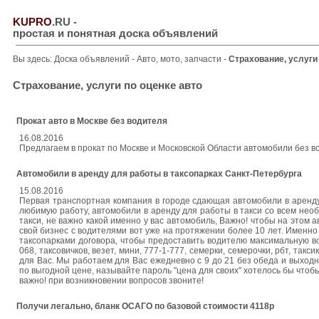
KUPRO
.RU
-
простая и понятная доска объявлений
Вы здесь:
Доска объявлений
-
Авто, мото, запчасти
-
Страхование, услуги
Страхование, услуги по оценке авто
Прокат авто в Москве без водителя
16.08.2016
Предлагаем в прокат по Москве и Московской Области автомобили без во
Автомобили в аренду для работы в таксопарках Санкт-Петербурга
15.08.2016
Первая транспортная компания в городе сдающая автомобили в аренд
любимую работу, автомобили в аренду для работы в такси со всем нео
такси, не важно какой именно у вас автомобиль, Важно! чтобы на этом
свой бизнес с водителями вот уже на протяжении более 10 лет. Именн
таксопарками договора, чтобы предоставить водителю максимальную воз
068, таксовичков, везет, мини, 777-1-777, семерки, семерочки, рбт, та
для Вас. Мы работаем для Вас ежедневно с 9 до 21 без обеда и выходн
по выгодной цене, называйте пароль "цена для своих" хотелось бы чтоб
важно! при возникновении вопросов звоните!
Получи легально, бланк ОСАГО по базовой стоимости 4118р