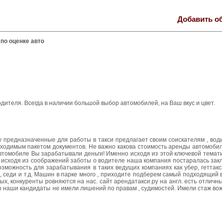
Добавить о
 по оценке авто
дителя. Всегда в наличии большой выбор автомобилей, на Ваш вкус и цвет.
у предназначенные для работы в такси предлагает своим соискателям , во
бходимым пакетом документов. Не важно какова стоимость аренды автомоби
 автомобиле Вы зарабатывали деньги! Именно исходя из этой ключевой темат
о исходя из соображений заботы о водителе наша компания постаралась зак
можность для зарабатывания в таких ведущих компаниях как убер, геттакси
ксик, седи и т.д. Машин в парке много , приходите подберем самый подходящий
ых, конкуренты ровняются на нас. сайт арендатакси.ру на англ. есть отлич
ы наши кандидаты не имели лишений по правам , судимостей. Имели стаж вож