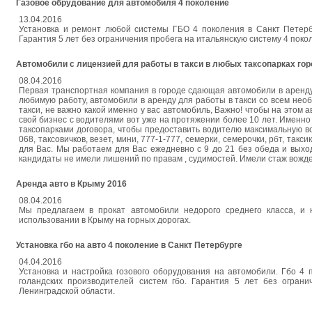
Газовое обрудование для автомобиля 4 поколение
13.04.2016
Установка и ремонт любой системы ГБО 4 поколения в Санкт Петер
Гарантия 5 лет без ограничения пробега на итальянскую систему 4 поко
Автомобили с лицензией для работы в такси в любых таксопарках го
08.04.2016
Первая транспортная компания в городе сдающая автомобили в аренд
любимую работу, автомобили в аренду для работы в такси со всем нео
такси, не важно какой именно у вас автомобиль, Важно! чтобы на этом
свой бизнес с водителями вот уже на протяжении более 10 лет. Именн
таксопарками договора, чтобы предоставить водителю максимальную воз
068, таксовичков, везет, мини, 777-1-777, семерки, семерочки, рбт, та
для Вас. Мы работаем для Вас ежедневно с 9 до 21 без обеда и выход
кандидаты не имели лишений по правам , судимостей. Имели стаж вожде
Аренда авто в Крыму 2016
08.04.2016
Мы предлагаем в прокат автомобили недорого среднего класса, и 
использовании в Крыму на горных дорогах.
Установка гбо на авто 4 поколение в Санкт Петербурге
04.04.2016
Установка и настройка гозового оборудования на автомобили. Гбо 4
голандских производителей систем гбо. Гарантия 5 лет без ограни
Ленинградской области.