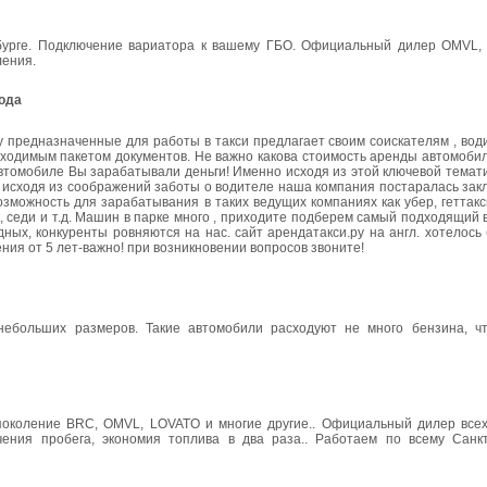
бурге. Подключение вариатора к вашему ГБО. Официальный дилер OMVL, 
ления.
рода
у предназначенные для работы в такси предлагает своим соискателям , во
бходимым пакетом документов. Не важно какова стоимость аренды автомоби
 автомобиле Вы зарабатывали деньги! Именно исходя из этой ключевой темат
о исходя из соображений заботы о водителе наша компания постаралась зак
можность для зарабатывания в таких ведущих компаниях как убер, геттакси
ксик, седи и т.д. Машин в парке много , приходите подберем самый подходящий
ных, конкуренты ровняются на нас. сайт арендатакси.ру на англ. хотелос
ния от 5 лет-важно! при возникновении вопросов звоните!
небольших размеров. Такие автомобили расходуют не много бензина, ч
 поколение BRC, OMVL, LOVATO и многие другие.. Официальный дилер всех
чения пробега, экономия топлива в два раза.. Работаем по всему Санк