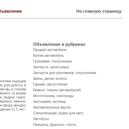
бъявление
На главную страницу
Объявления в рубриках:
Продаю автомобиль
Куплю автомобиль
Грузовики, спецтехника
Запчасти, аксессуары
Запчасти для грузовиков, спецтехники
Шины, диски, колеса
дителям ищущим
Гаражи, автостоянки
ля для работы в
ики мы и строим
Ремонт, тюнинг автомобилей
лючить со всеми
Мототехника, снегоходы
, яндекс такси,
 вариант именно
Автохимия, антикор
ные форд мондео
Автомобильные масла
дения от 5 лет-
Сигнализации, аудио для авто
Автобусы
Прицепы, фургоны, тенты