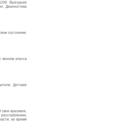
6200 Выездная
он. Диагностика
ском состоянии.
 эконом класса
ители. Детские
 свое красивое,
 расслаблению,
части, во время