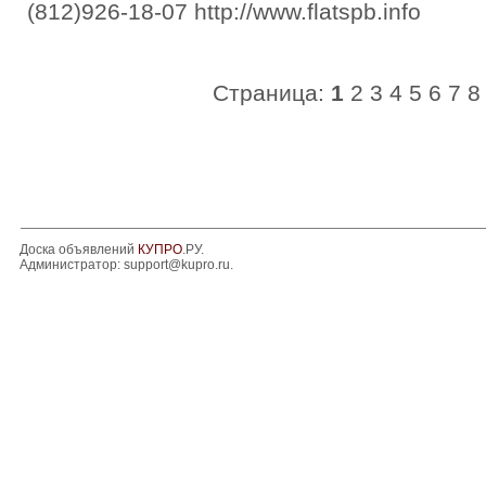
(812)926-18-07 http://www.flatspb.info
Страница:
1
2
3
4
5
6
7
8
Доска объявлений
КУПРО
.РУ.
Администратор:
support@kupro.ru
.