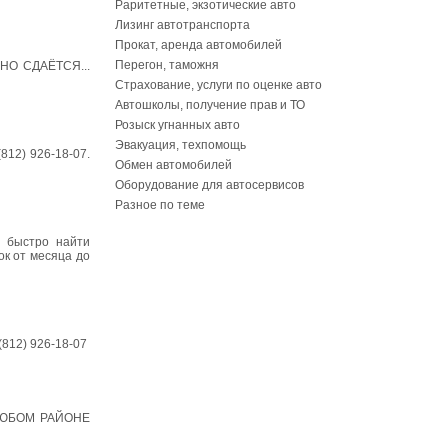
Раритетные, экзотические авто
Лизинг автотранспорта
Прокат, аренда автомобилей
Перегон, таможня
ЧНО СДАЁТСЯ...
Страхование, услуги по оценке авто
Автошколы, получение прав и ТО
Розыск угнанных авто
Эвакуация, техпомощь
812) 926-18-07.
Обмен автомобилей
Оборудование для автосервисов
Разное по теме
м быстро найти
ок от месяца до
812) 926-18-07
В ЛЮБОМ РАЙОНЕ