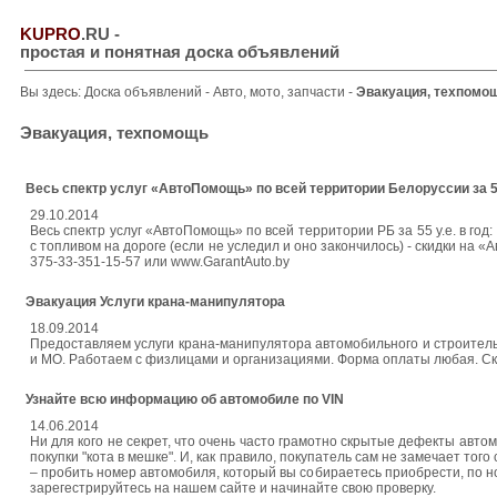
KUPRO
.RU
-
простая и понятная доска объявлений
Вы здесь:
Доска объявлений
-
Авто, мото, запчасти
-
Эвакуация, техпомо
Эвакуация, техпомощь
Весь спектр услуг «АвтоПомощь» по всей территории Белоруссии за 55у
29.10.2014
Весь спектр услуг «АвтоПомощь» по всей территории РБ за 55 у.е. в год:
с топливом на дороге (если не уследил и оно закончилось) - скидки на «А
375-33-351-15-57 или www.GarantAuto.by
Эвакуация Услуги крана-манипулятора
18.09.2014
Предоставляем услуги крана-манипулятора автомобильного и строительн
и МО. Работаем с физлицами и организациями. Форма оплаты любая. Скидк
Узнайте всю информацию об автомобиле по VIN
14.06.2014
Ни для кого не секрет, что очень часто грамотно скрытые дефекты авт
покупки "кота в мешке". И, как правило, покупатель сам не замечает т
– пробить номер автомобиля, который вы собираетесь приобрести, по но
зарегестрируйтесь на нашем сайте и начинайте свою проверку.