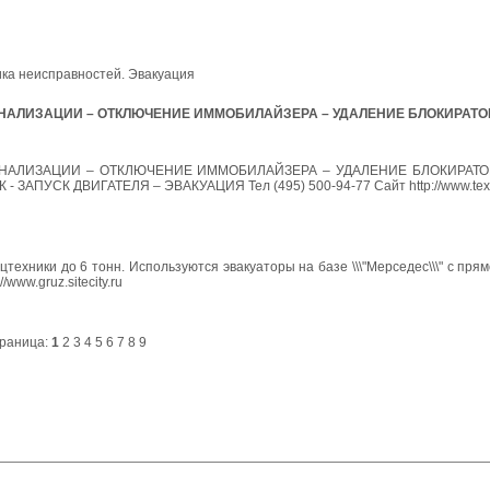
ика неисправностей. Эвакуация
НАЛИЗАЦИИ – ОТКЛЮЧЕНИЕ ИММОБИЛАЙЗЕРА – УДАЛЕНИЕ БЛОКИРАТО
НАЛИЗАЦИИ – ОТКЛЮЧЕНИЕ ИММОБИЛАЙЗЕРА – УДАЛЕНИЕ БЛОКИРАТО
УСК ДВИГАТЕЛЯ – ЭВАКУАЦИЯ Тел (495) 500-94-77 Сайт http://www.texpr
цтехники до 6 тонн. Используются эвакуаторы на базе \\\"Мерседес\\\" с пр
www.gruz.sitecity.ru
раница:
1
2
3
4
5
6
7
8
9