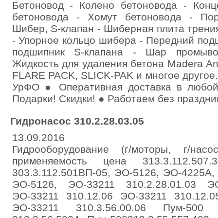
Бетоновод - Колено бетоновода - Конц
бетоновода - Хомут бетоновода - По
Шибер, S-клапан - Шиберная плита трени
- Упорное кольцо шибера - Передний под
подшипник S-клапана - Шар промыво
Жидкость для удаления бетона Madera Ant
FLARE PAСK, SLICK-PAK и многое другое
УрФО ● Оперативная доставка в любой
Подарки! Скидки! ● Работаем без праздни
Гидронасос 310.2.28.03.05
13.09.2016
Гидрооборудование (г/моторы, г/на
применяемость цена 313.3.112.507
303.3.112.501ВП-05, ЭО-5126, ЭО-4225А, 
ЭО-5126, ЭО-33211 310.2.28.01.03 ЭО
ЭО-33211 310.12.06 ЭО-33211 310.12.0
ЭО-33211 310.3.56.00.06 Пум-500 3