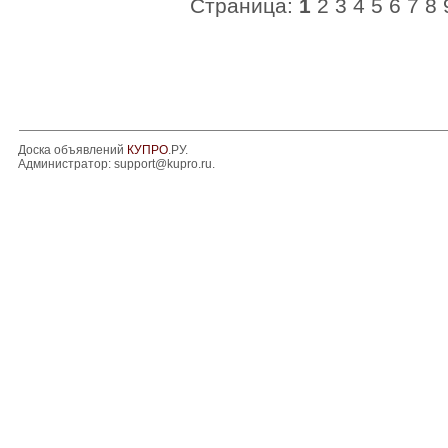
Страница:
1
2
3
4
5
6
7
8
Доска объявлений
КУПРО
.РУ.
Администратор:
support@kupro.ru
.