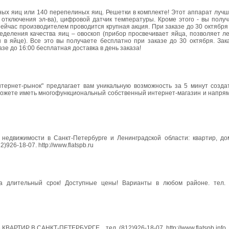
иных яиц или 140 перепелиных яиц. Решетки в комплекте! Этот аппарат лучш
 отключения эл-ва), цифровой датчик температуры. Кроме этого - вы полу
ейчас производителем проводится крупная акция. При заказе до 30 октября 
еделения качества яиц – овоскоп (прибор просвечивает яйца, позволяет л
 яйце). Все это вы получаете бесплатно при заказе до 30 октября. Зак
азе до 16:00 бесплатная доставка в день заказа!
тернет-рынок" предлагает вам уникальную возможность за 5 минут созда
можете иметь многофункциональный собственный интернет-магазин и напрям
жимости в Санкт-Петербурге и Ленинградской области: квартир, дом
926-18-07. http://www.flatspb.ru
на длительный срок! Доступные цены! Варианты в любом районе. тел. (
АРТИР В САНКТ-ПЕТЕРБУРГЕ... тел. (812)926-18-07. http://www.flatspb.info