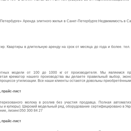
т-Петербурге» Аренда элитного жилья в Санкт-Петербурге:Недвижимость в С
р. Квартиры в длительную аренду на срок от месяца до года и более. тел. 
отных модели от 100 до 1000 кг от производителя. Мы являемся пр
ретая крематор нашего производства вы делаете правильный выбор, экон
в процессе утилизации. Все наши клиенты остаются довольны приобретённым
 прайс-лист
еризованого молока в розлив без участия продавца. Полная автоматиз
ы и купюры). Широкий модельный ряд, оборудование сертифицировано в Укр
ние, лизинг.050 300 84 27
 прайс-лист