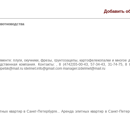
Добавить о
ивотноводства
менте: плуги, окучники, фрезы, грунтозацепы, картофелекопалки и многое 
ственная компания. Контакты: , 8 (4742)55-00-43, 57-34-43, 31-74-75, 8
lipetsk@mail.ru idelmet.info@gmail.com manager.izdelmet@mail.ru
итных квартир в Санкт-Петербурге... Аренда элитных квартир в Санкт-Пете