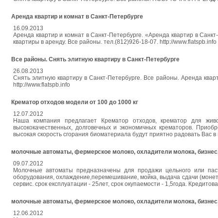
Аренда квартир и комнат в Санкт-Петербурге
16.09.2013
Аренда квартир и комнат в Санкт-Петербурге. «Аренда квартир в Санк
квартиры в аренду. Все районы. тел.(812)926-18-07. http://www.flatspb.info
Все районы. Снять элитную квартиру в Санкт-Петербурге
26.08.2013
Снять элитную квартиру в Санкт-Петербурге. Все районы. Аренда кварти
http://www.flatspb.info
Крематор отходов модели от 100 до 1000 кг
12.07.2012
Наша компания предлагает Крематор отходов, крематор для жив
высококачественных, долговечных и экономичных крематоров. Приоб
высокая скорость сгорания биоматериала будут приятно радовать Вас 
молочные автоматы, фермерское молоко, охладители молока, бизнес,
09.07.2012
Молочные автоматы предназначены для продажи цельного или паст
оборудования, охлаждение,перемешивание, мойка, выдача сдачи (монет
сервис. срок експлуатации - 25лет, срок окупаемости - 1,5года. Кредитова
молочные автоматы, фермерское молоко, охладители молока, бизнес,
12.06.2012