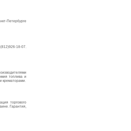
анкт-Петербурге
(812)926-18-07.
оизводителями
омия топлива и
и крематорами.
ация торгового
аине. Гарантия,