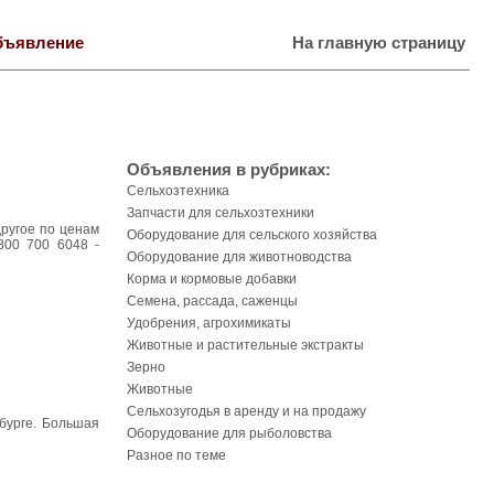
бъявление
На главную страницу
Объявления в рубриках:
Сельхозтехника
Запчасти для сельхозтехники
другое по ценам
Оборудование для сельского хозяйства
 800 700 6048 -
Оборудование для животноводства
Корма и кормовые добавки
Семена, рассада, саженцы
Удобрения, агрохимикаты
Животные и растительные экстракты
Зерно
Животные
Сельхозугодья в аренду и на продажу
рбурге. Большая
Оборудование для рыболовства
Разное по теме