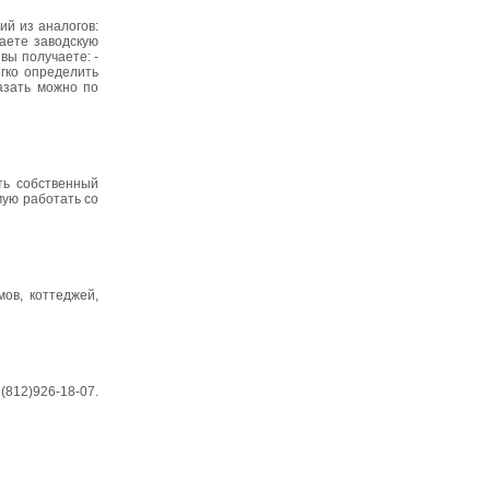
ий из аналогов:
чаете заводскую
вы получаете: -
егко определить
азать можно по
ть собственный
ую работать со
ов, коттеджей,
812)926-18-07.