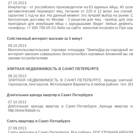
27.10.2013
Инкубатор - от российского производителя на 63 куриных яйца, 40 гус
автоматический переворот яиц, питание от 220 и 12 вольт (на случай
гарантию 1 год на все. На данный момент это лучший выбор на рынке. С
бесплатную доставку по Москве - 3 решетки для яиц - прибор для опр
пригодные для инкубации яйца с зародышами. Видит любые дефекты в
телефону: +7 495 799-05-53 Либо на сайте: www.msk-incubator.ru При зак
Собственный интернет-магазин за 5 минут
09.10.2013
Многопользовательская торговая площадка "ЗемлиДар.ру-народный ин
интернет-магазин совершенно бесплатно!Без огромных вложений вы с
своими потребителями
ЭЛИТНАЯ НЕДВИЖИМОСТЬ В САНКТ-ПЕТЕРБУРГЕ
08.10.2013
ЭЛИТНАЯ НЕДВИЖИМОСТЬ В САНКТ-ПЕТЕРБУРГЕ. Аренда элитной недви
таунхаусов, пентхаусов. Фотогалерея Варианты в любом районе. тел. (812)
Длительная аренда квартир в Санкт-Петербурге
07.10.2013
Длительная аренда квартир в Санкт-Петербурге...Аренда квартир 
http://www.flatspb.ru
Снять квартиру в Санкт-Петербурге
27.09.2013
Снять квартиру в Санкт-Петербурге. Все районы. ПОСУТОЧНАЯ АРЕНДА КВ