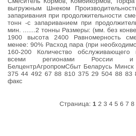
Смеситель Кормов, Комбикормов, Торфа
выгружным Шнеком Производительност
запаривания при продолжительности смеши
тонн -с запариванием при продолжител
мин. .......2 тонны Размеры: (мм. без кон
1900 высота 2400 Равномерность сме
менее: 90% Расход пара (при необходимос
160-200 Количество обслуживающего 
всеми регионами России и
БелцентрАгропромСбыт Беларусь Минск 
375 44 492 67 88 810 375 29 504 88 83 
факс
Страница:
1
2
3
4
5
6
7
8