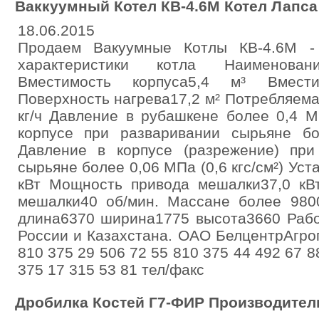
Ваккуумный Котел КВ-4.6М Котел Лапса
18.06.2015
Продаем Вакуумные Котлы КВ-4.6М -
характеристики котла Наименован
Вместимость корпуса5,4 м³ Вмест
Поверхность нагрева17,2 м² Потребляем
кг/ч Давление в рубашкене более 0,4 М
корпусе при разваривании сырьяне бо
Давление в корпусе (разрежение) пр
сырьяне более 0,06 МПа (0,6 кгс/см²) Ус
кВт Мощность привода мешалки37,0 кВ
мешалки40 об/мин. Массане более 980
длина6370 ширина1775 высота3660 Рабо
России и Казахстана. ОАО БелцентрАгр
810 375 29 506 72 55 810 375 44 492 67 8
375 17 315 53 81 тел/факс
Дробилка Костей Г7-ФИР Производитель