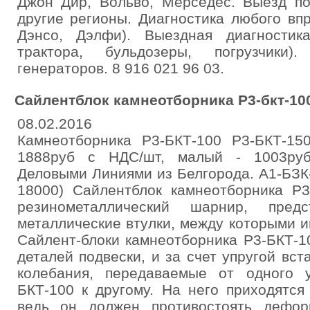
Джон Дир, Вольво, Мерседес. Выезд по
другие регионы. Диагностика любого вп
Дэнсо, Дэлфи). Выездная диагности
трактора, бульдозеры, погрузчики
генераторов. 8 916 021 96 03.
Сайлентблок камнеотборника Р3-бкт-100
08.02.2016
Камнеотборника Р3-БКТ-100 Р3-БКТ-15
1888руб с НДС/шт, малый - 1003руб
Деловыми Линиями из Белгорода. А1-БЗК-
18000) Сайлентблок камнеотборника Р3
резинометаллический шарнир, пре
металлические втулки, между которыми и
Сайлент-блоки камнеотборника Р3-БКТ-1
деталей подвески, и за счет упругой вст
колебания, передаваемые от одного 
БКТ-100 к другому. На него приходятся
ведь он должен противостоять дефор