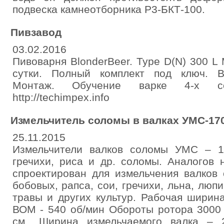
подвеска камнеотборника Р3-БКТ-100.
Пивзавод
03.02.2016
Пивоварня BlonderBeer. Type D(N) 300 L
сутки. Полный комплект под ключ. В
Монтаж. Обучение варке 4-х со
http://techimpex.info
Измельчитель соломы в валках УМС-17
25.11.2015
Измельчители валков соломы УMС – 17
гречихи, риса и др. соломы. Аналогов 
спроектирован для измельчения валков
бобовых, рапса, сои, гречихи, льна, люпи
травы и других культур. Рабочая ширин
ВОМ - 540 об/мин Обороты ротора 3000 
см., Ширина измельчаемого валка – 