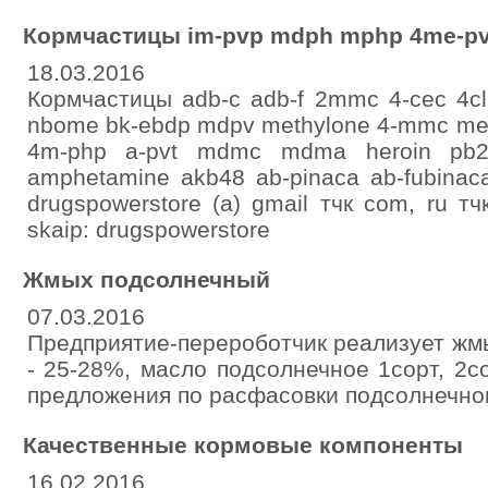
Кормчастицы im-pvp mdph mphp 4me-pv
18.03.2016
Кормчастицы adb-c adb-f 2mmc 4-cec 4cl
nbome bk-ebdp mdpv methylone 4-mmc met
4m-php a-pvt mdmc mdma heroin pb2
amphetamine akb48 ab-pinaca ab-fubinaca
drugspowerstore (а) gmail тчк com, ru тч
skаip: drugspowerstore
Жмых подсолнечный
07.03.2016
Предприятие-перероботчик реализует жм
- 25-28%, масло подсолнечное 1сорт, 2с
предложения по расфасовки подсолнечно
Качественные кормовые компоненты
16.02.2016