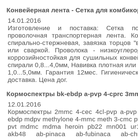
Конвейерная лента - Сетка для комбик
14.01.2016
Изготовление и поставка: Сетка по
проволочная транспортерная лента. Ко
спирально-стержневая, завязка торцов 
или сваркой. Проволока - низкоуглер
коррозийностойкая для сушильных конве
спирали 0,8...4,0мм, Навивка плотная или
1,0...5,0мм. Гарантия 12мес. Гигиениче
доставка. Цена дог.
Кормоспектры bk-ebdp a-pvp 4-cprc 3m
12.01.2016
Кормоспектры 2mmc 4-cec 4cl-pvp a-pvp
ebdp mdpv methylone 4-mmc meth 3-cmc pv
pvt mdmc mdma heroin pb22 mn001 ur1
akb48 ab-pinaca ab-fubinaca ab-c