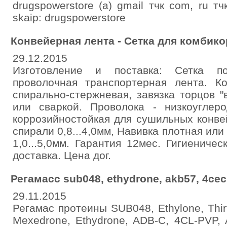
drugspowerstore (а) gmail тчк com, ru тч
skаip: drugspowerstore
Конвейерная лента - Сетка для комбик
29.12.2015
Изготовление и поставка: Сетка по
проволочная транспортерная лента. Ко
спирально-стержневая, завязка торцов 
или сваркой. Проволока - низкоуглер
коррозийностойкая для сушильных конве
спирали 0,8...4,0мм, Навивка плотная или
1,0...5,0мм. Гарантия 12мес. Гигиениче
доставка. Цена дог.
Регамасс sub048, ethydrone, akb57, 4cec,
29.11.2015
Регамас протеины SUB048, Ethylone, Thirt
Mexedrone, Ethydrone, ADB-C, 4CL-PVP,