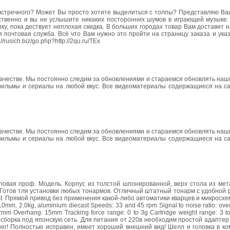
ь встречного? Может Вы просто хотите выделиться с толпы? Представляю В
твенно и вы не услышите никаких посторонних шумов в играющей музыке.
ку, пока дествует неплохая скидка. В больших городах товар Вам доставит 
почтовая служба. Всё что Вам нужно это пройти на страницу заказа и ука
usich.biz/go.php?http://2qu.ru/TEx
 качестве. Мы постоянно следим за обновлениями и стараемся обновлять на
 фильмы и сериалы на любой вкус. Все видеоматериалы содержащиеся на са
 качестве. Мы постоянно следим за обновлениями и стараемся обновлять на
 фильмы и сериалы на любой вкус. Все видеоматериалы содержащиеся на са
Топовая проф. Модель. Корпус из толстой шпонированной, верх стола из ме
 Готов тля установки любых тонармов. Отличный штатный тонарм с удобной 
st. Прямой привод без применения какой-либо автоматики кварцев и микросхем!
 310mm, 2.0kg, aluminium diecast Speeds: 33 and 45 rpm Signal to noise ratio: o
 242mm Overhang: 15mm Tracking force range: 0 to 3g Cartridge weight range: 3 t
я сборка под японскую сеть. Для питания от 220в необходим простой адаптер
ег! Полностью исправен, имеет хороший внешний вид! Шелл и головка в ко