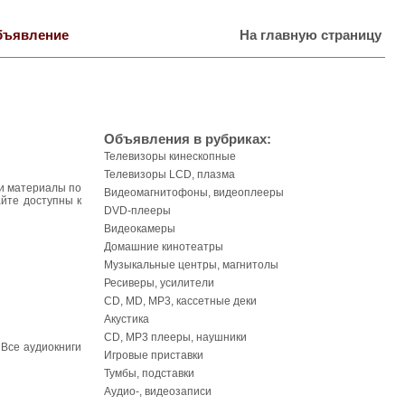
бъявление
На главную страницу
Объявления в рубриках:
Телевизоры кинескопные
Телевизоры LCD, плазма
ши материалы по
Видеомагнитофоны, видеоплееры
йте доступны к
DVD-плееры
Видеокамеры
Домашние кинотеатры
Музыкальные центры, магнитолы
Ресиверы, усилители
CD, MD, MP3, кассетные деки
Акустика
CD, MP3 плееры, наушники
 Все аудиокниги
Игровые приставки
Тумбы, подставки
Аудио-, видеозаписи