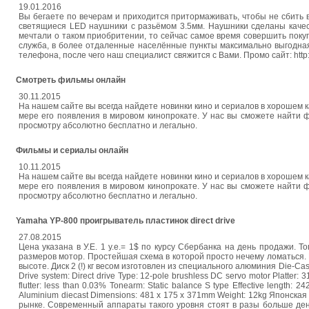
19.01.2016
Вы бегаете по вечерам и приходится притормаживать, чтобы не сбит
светящиеся LED наушники с разьёмом 3.5мм. Наушники сделаны качес
мечтали о таком приобритении, то сейчас самое время совершить покуп
служба, в более отдаленные населённые пункты максимально выгодная 
телефона, после чего наш специалист свяжится с Вами. Промо сайт: http://r
Смотреть фильмы онлайн
30.11.2015
На нашем сайте вы всегда найдете новинки кино и сериалов в хорошем
мере его появления в мировом кинопрокате. У нас вы сможете найти
просмотру абсолютно бесплатно и легально.
Фильмы и сериалы онлайн
10.11.2015
На нашем сайте вы всегда найдете новинки кино и сериалов в хорошем
мере его появления в мировом кинопрокате. У нас вы сможете найти
просмотру абсолютно бесплатно и легально.
Yamaha YP-800 проигрыватель пластинок direct drive
27.08.2015
Цена указана в У.Е. 1 у.е.= 1$ по курсу Сбербанка на день продажи. 
размеров мотор. Простейшая схема в которой просто нечему ломаться.
высоте. Диск 2 (!) кг весом изготовлен из специального алюминия Die-Ca
Drive system: Direct drive Type: 12-pole brushless DC servo motor Platter:
flutter: less than 0.03% Tonearm: Static balance S type Effective length:
Aluminium diecast Dimensions: 481 x 175 x 371mm Weight: 12kg Японска
рынке. Современный аппараты такого уровня стоят в разы больше ден