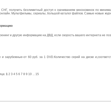
н СНГ, получить безлимитный доступ к скачиваниям киноновинок по минима
 онлайн. Мультфильмы, сериалы, большой каталог файлов. Самые новые журн
формацию
енинг и другую информацию на ДВД, если скорость вашего интернета не по
и зарубежные-от 60 руб. за 1 DVD.Количество серий на диске и,соответст
ица:
1
2
3
4
5
6
7
8
9
10
...
15