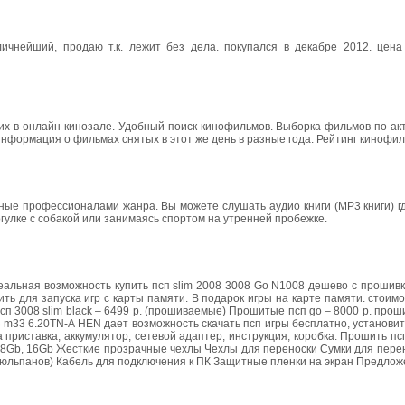
нейший, продаю т.к. лежит без дела. покупался в декабре 2012. цена 
х в онлайн кинозале. Удобный поиск кинофильмов. Выборка фильмов по ак
 Информация о фильмах снятых в этот же день в разные года. Рейтинг кинофил
ные профессионалами жанра. Вы можете слушать аудио книги (MP3 книги) гд
рогулке с собакой или занимаясь спортом на утренней пробежке.
Реальная возможность купить псп slim 2008 3008 Go N1008 дешево с прошивк
ь для запуска игр с карты памяти. В подарок игры на карте памяти. cтоимо
 псп 3008 slim black – 6499 р. (прошиваемые) Прошитые псп go – 8000 р. прош
5.03 m33 6.20TN-A HEN дает возможность скачать псп игры бесплатно, установи
 приставка, аккумулятор, сетевой адаптер, инструкция, коробка. Прошить пс
b, 8Gb, 16Gb Жесткие прозрачные чехлы Чехлы для переноски Сумки для пер
5 тюльпанов) Кабель для подключения к ПК Защитные пленки на экран Предло