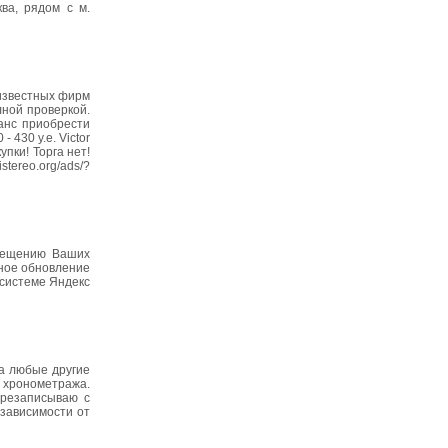
ва, рядом с м.
 известных фирм
лной проверкой.
анс приобрести
 430 у.е. Victor
упки! Торга нет!
tereo.org/ads/?
змещению Ваших
рное обновление
 системе Яндекс
на любые другие
о хронометража.
ерезаписываю с
 зависимости от