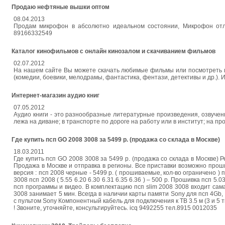
Продаю нефтяные вышки оптом
08.04.2013
Продам микрофон в абсолютно идеальном состоянии, Микрофон отлич
89166332549
Каталог кинофильмов с онлайн кинозалом и скачиванием фильмов
02.07.2012
На нашем сайте Вы можете скачать любимые фильмы или посмотреть и
(комедии, боевики, мелодрамы, фантастика, фентази, детективы и др.).
Интернет-магазин аудио книг
07.05.2012
Аудио книги - это разнообразные литературные произведения, озвучен
лежа на диване; в транспорте по дороге на работу или в институт; на п
Где купить псп GO 2008 3008 за 5499 р. (продажа со склада в Москве)
18.03.2011
Где купить псп GO 2008 3008 за 5499 р. (продажа со склада в Москве) 
Продажа в Москве и отправка в регионы. Все приставки возможно прошит
версия : псп 2008 черные - 5499 р. ( прошиваемые, кол-во ограничено )
3008 псп 2008 ( 5.55 6.20 6.30 6.31 6.35 6.36 ) – 500 р. Прошивка псп 
псп программы и видео. В комплектацию псп slim 2008 3008 входит сама
3008 занимает 5 мин. Всегда в наличии карты памяти Sony для псп 4G
с пультом Sony Компонентный кабель для подключения к ТВ 3.5 м (3 и 
! Звоните, уточняйте, консультируйтесь. icq 9492255 тел.8915 0012035