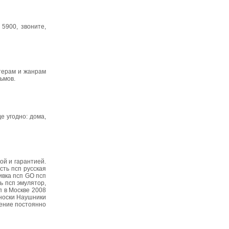
5900, звоните,
терам и жанрам
ьмов.
е угодно: дома,
ой и гарантией.
сть псп русская
ивка псп GO псп
ть псп эмулятор,
п в Москве 2008
еноски Наушники
жение постоянно