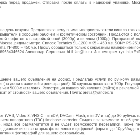
рка перед продажей. Отправка после оплаты в надежной упаковке. Моск
u
нка на день покупки. Предлагаю вашему вниманию проигрыватели винила таких
игрыватели в хорошем рабочем и косметическом состоянии. Продаются с по
вкой орфотон с настройкой оной (3000р) и шеллом (1000р). Прекрасный ш
кве, рядом с метро. Список: Technics SL-1200 MK5 – 450 у.е. SONY PS-2510 -
amaha YP-800 – 450 у.е. Прошу обращаться только с серьезным намерением пок
84346624 Александр Сергеевич. hi-fi-fan@bk.ru Или смотрим тут: http://hifis
ещение вашего объявления на досках. Предлагаю услуги по ручному ра
(на доски с защитой и регистрацией). 50 крупных досок всего 700р. Регуля
 чем 5000-х каталогах. Регистрация вашего объявления (сайта) в рекламной
сит от стоимости вашего объявления. Почта: pretia@yandex.ru
т (VHS, Video 8, VHS-C, miniDV, DVCam, Flash, miniDV и т.д) до 80 руб/час 
нием аппаратного (TBC)-timebase corrector. Скидка в зависимости от общег
, когда всё размагнитится и не будет возможности перезаписи. Также п
в, диапозитивов со старых фотопленок в цифровой формат до 10руб/кадр в
ечатания фотографий для вашего фотоальбома.