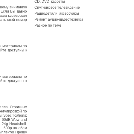
CD, DVD, кассеты
ашему вниманию
Спутниковое телевидение
 Если Вы давно
Радиодетали, аксессуары
наша курьерская
Ремонт аудио-видеотехники
зать свой номер
Разное по теме
ши материалы по
йте доступны к
ши материалы по
йте доступны к
талла. Огромных
регулировкой по
 Specifications:
ver 60dB Wow and
o 24g Headshell:
 – 600р на лбом
мплекте! Прошу