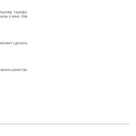
льному тарифу.
алы о кино. Как
зволяет сделать
венно,качество