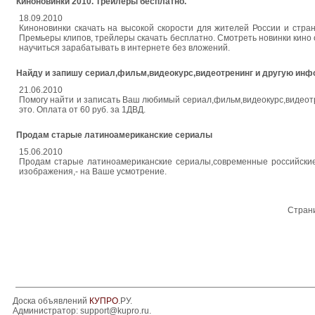
Киноновинки 2010. Трейлеры бесплатно.
18.09.2010
Киноновинки скачать на высокой скорости для жителей России и стра
Премьеры клипов, трейлеры скачать бесплатно. Смотреть новинки кино
научиться зарабатывать в интернете без вложений.
Найду и запишу сериал,фильм,видеокурс,видеотренинг и другую ин
21.06.2010
Помогу найти и записать Ваш любимый сериал,фильм,видеокурс,видеотр
это. Оплата от 60 руб. за 1ДВД.
Продам старые латиноамериканские сериалы
15.06.2010
Продам старые латиноамериканские сериалы,современные российские 
изображения,- на Ваше усмотрение.
Стран
Доска объявлений
КУПРО
.РУ.
Администратор:
support@kupro.ru
.