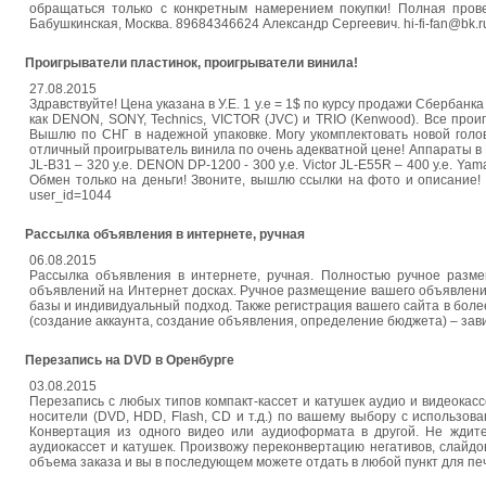
обращаться только с конкретным намерением покупки! Полная прове
Бабушкинская, Москва. 89684346624 Александр Сергеевич. hi-fi-fan@bk.r
Проигрыватели пластинок, проигрыватели винила!
27.08.2015
Здравствуйте! Цена указана в У.Е. 1 у.е = 1$ по курсу продажи Сберба
как DENON, SONY, Technics, VICTOR (JVC) и TRIO (Kenwood). Все про
Вышлю по СНГ в надежной упаковке. Могу укомплектовать новой голо
отличный проигрыватель винила по очень адекватной цене! Аппараты в Мос
JL-B31 – 320 у.е. DENON DP-1200 - 300 у.е. Victor JL-E55R – 400 у.е. Y
Обмен только на деньги! Звоните, вышлю ссылки на фото и описание! 896
user_id=1044
Рассылка объявления в интернете, ручная
06.08.2015
Рассылка объявления в интернете, ручная. Полностью ручное разм
объявлений на Интернет досках. Ручное размещение вашего объявления 
базы и индивидуальный подход. Также регистрация вашего сайта в более
(создание аккаунта, создание объявления, определение бюджета) – зави
Перезапись на DVD в Оренбурге
03.08.2015
Перезапись с любых типов компакт-кассет и катушек аудио и видеокассе
носители (DVD, HDD, Flash, CD и т.д.) по вашему выбору с использова
Конвертация из одного видео или аудиоформата в другой. Не ждите
аудиокассет и катушек. Произвожу переконвертацию негативов, слайдо
объема заказа и вы в последующем можете отдать в любой пункт для п