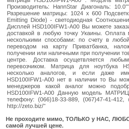
матрицы HSD100IFW1-A00 : Модэль матр
Производитель: HannStar Диагональ: 10.0
Разрешение матрицы: 1024 x 600 Подсветк
Emitting Diode) - светодиодная Соотношени
Дисплей HSD100IFW1-A00 Вы можете заказа
доставкой в любую точку Укаины. Оплата 
несколькими способами: по счету в любой
переводом на карту Приватбанка, нал
получении или наличными при получении тов
центре. Доставка осущетвляется люб
перевозчиком. Матрица для ноутбука H
несколько аналогов, и если даже им
HSD100IFW1-A00 нет в наличии то Вы мож
менеджеров какой аналог можно подоб
HSD100IFW1-A00 Данную модель МАТРИЦ
телефону: (066)18-33-889, (067)47-41-412,
http://zeto.biz/"
Не проходите мимо, ТОЛЬКО у НАС, ЛЮБО
самой лучшей цене.